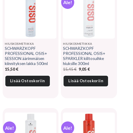
Ale!
HIUSKOSMETIIKKA
HIUSKOSMETIIKKA
SCHWARZKOPF
SCHWARZKOPF
PROFESSIONAL OSIS+
PROFESSIONAL OSIS+
SESSION äärimmäisen
SPARKLER kiiltosuihke
kiinnityksen lakka 500ml
hiuksille 300ml
Alkuperäinen
Nykyinen
15,50
€
15,45
€
9,05
€
hinta
hinta
oli:
on:
15,45 €.
9,05 €.
Lisää Ostoskoriin
Lisää Ostoskoriin
Ale!
Ale!