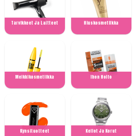
Tarvikkeet Ja Laitteet
Hiuskosmetiikka
Meikkikosmetiikka
Ihon Hoito
Kynsituotteet
Kellot Ja Korut