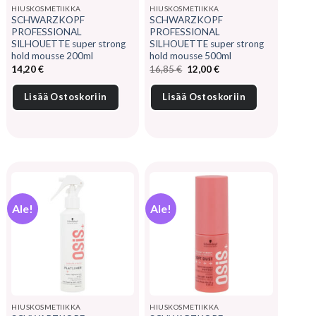
HIUSKOSMETIIKKA
HIUSKOSMETIIKKA
SCHWARZKOPF
SCHWARZKOPF
PROFESSIONAL
PROFESSIONAL
SILHOUETTE super strong
SILHOUETTE super strong
hold mousse 200ml
hold mousse 500ml
Alkuperäinen
Nykyinen
14,20
€
16,85
€
12,00
€
hinta
hinta
oli:
on:
16,85 €.
12,00 €.
Lisää Ostoskoriin
Lisää Ostoskoriin
Ale!
Ale!
HIUSKOSMETIIKKA
HIUSKOSMETIIKKA