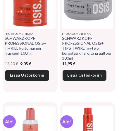
HIUSKOSMETIIKKA
HIUSKOSMETIIKKA
SCHWARZKOPF
SCHWARZKOPF
PROFESSIONAL OSIS+
PROFESSIONAL OSIS+
THRILL kuitumainen
TIPS TWIRL hyytelö
hiusgeeli 100ml
korostaa kiharoita ja aaltoja
300ml
Alkuperäinen
Nykyinen
12,20
€
9,05
€
11,95
€
hinta
hinta
oli:
on:
12,20 €.
9,05 €.
Lisää Ostoskoriin
Lisää Ostoskoriin
Ale!
Ale!