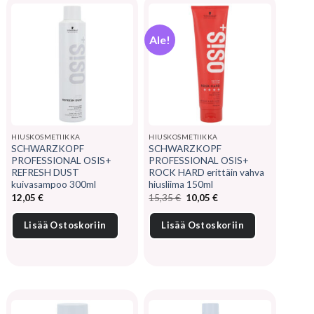
Ale!
HIUSKOSMETIIKKA
HIUSKOSMETIIKKA
SCHWARZKOPF
SCHWARZKOPF
PROFESSIONAL OSIS+
PROFESSIONAL OSIS+
REFRESH DUST
ROCK HARD erittäin vahva
kuivasampoo 300ml
hiusliima 150ml
Alkuperäinen
Nykyinen
12,05
€
15,35
€
10,05
€
hinta
hinta
oli:
on:
15,35 €.
10,05 €.
Lisää Ostoskoriin
Lisää Ostoskoriin