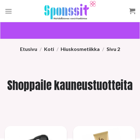
Skip
to
content
Etusivu
/
Koti
/
Hiuskosmetiikka
/
Sivu 2
Shoppaile kauneustuotteita