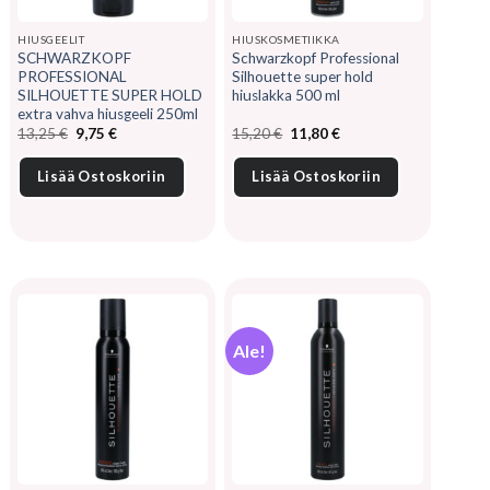
HIUSGEELIT
HIUSKOSMETIIKKA
SCHWARZKOPF
Schwarzkopf Professional
PROFESSIONAL
Silhouette super hold
SILHOUETTE SUPER HOLD
hiuslakka 500 ml
extra vahva hiusgeeli 250ml
Alkuperäinen
Nykyinen
Alkuperäinen
Nykyinen
13,25
€
9,75
€
15,20
€
11,80
€
hinta
hinta
hinta
hinta
oli:
on:
oli:
on:
13,25 €.
9,75 €.
15,20 €.
11,80 €.
Lisää Ostoskoriin
Lisää Ostoskoriin
Ale!