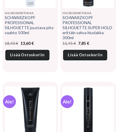
HIUSKOSMETIIKKA
HIUSKOSMETIIKKA
SCHWARZKOPF
SCHWARZKOPF
PROFESSIONAL
PROFESSIONAL
SILHOUETTE joustava pito
SILHOUETTE SUPER HOLD
vaahto 500ml
erittäin vahva hiuslakka
300ml
Alkuperäinen
Nykyinen
Alkuperäinen
Nykyinen
18,40
€
13,60
€
11,45
€
7,85
€
hinta
hinta
hinta
hinta
oli:
on:
oli:
on:
18,40 €.
13,60 €.
11,45 €.
7,85 €.
Lisää Ostoskoriin
Lisää Ostoskoriin
Ale!
Ale!