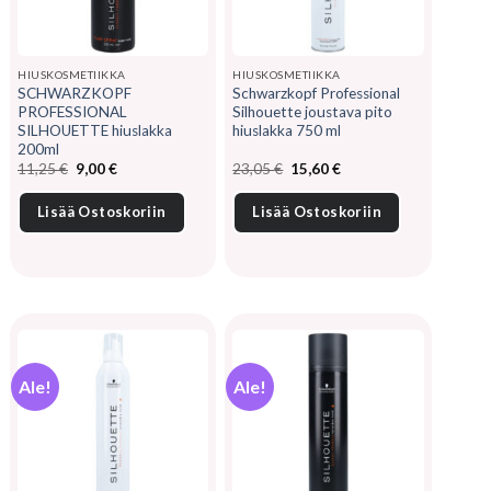
HIUSKOSMETIIKKA
HIUSKOSMETIIKKA
SCHWARZKOPF
Schwarzkopf Professional
PROFESSIONAL
Silhouette joustava pito
SILHOUETTE hiuslakka
hiuslakka 750 ml
200ml
Alkuperäinen
Nykyinen
Alkuperäinen
Nykyinen
11,25
€
9,00
€
23,05
€
15,60
€
hinta
hinta
hinta
hinta
oli:
on:
oli:
on:
11,25 €.
9,00 €.
23,05 €.
15,60 €.
Lisää Ostoskoriin
Lisää Ostoskoriin
Ale!
Ale!