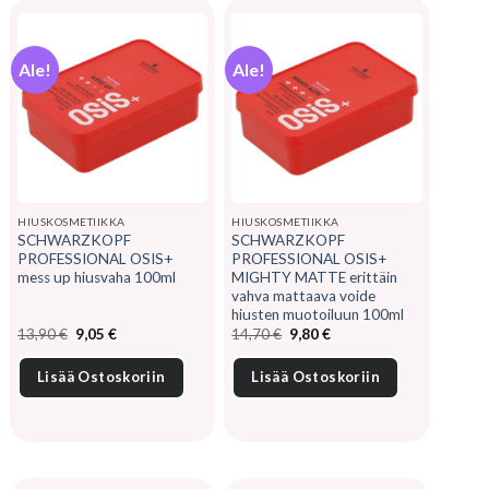
Ale!
Ale!
HIUSKOSMETIIKKA
HIUSKOSMETIIKKA
SCHWARZKOPF
SCHWARZKOPF
PROFESSIONAL OSIS+
PROFESSIONAL OSIS+
mess up hiusvaha 100ml
MIGHTY MATTE erittäin
vahva mattaava voide
hiusten muotoiluun 100ml
Alkuperäinen
Nykyinen
Alkuperäinen
Nykyinen
13,90
€
9,05
€
14,70
€
9,80
€
hinta
hinta
hinta
hinta
oli:
on:
oli:
on:
13,90 €.
9,05 €.
14,70 €.
9,80 €.
Lisää Ostoskoriin
Lisää Ostoskoriin