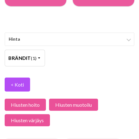
Hinta
BRÄNDIT
(1)
< Koti
Hiusten hoito
Hiusten muotoilu
Hiusten värjäys