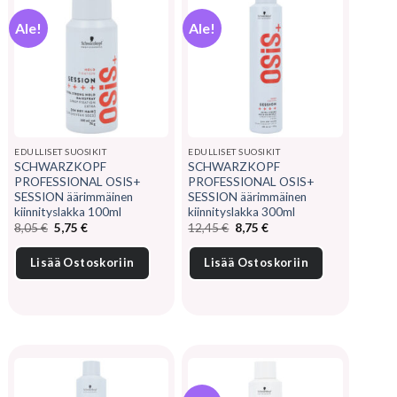
Ale!
Ale!
EDULLISET SUOSIKIT
EDULLISET SUOSIKIT
SCHWARZKOPF
SCHWARZKOPF
PROFESSIONAL OSIS+
PROFESSIONAL OSIS+
SESSION äärimmäinen
SESSION äärimmäinen
kiinnityslakka 100ml
kiinnityslakka 300ml
Alkuperäinen
Nykyinen
Alkuperäinen
Nykyinen
8,05
€
5,75
€
12,45
€
8,75
€
hinta
hinta
hinta
hinta
oli:
on:
oli:
on:
8,05 €.
5,75 €.
12,45 €.
8,75 €.
Lisää Ostoskoriin
Lisää Ostoskoriin