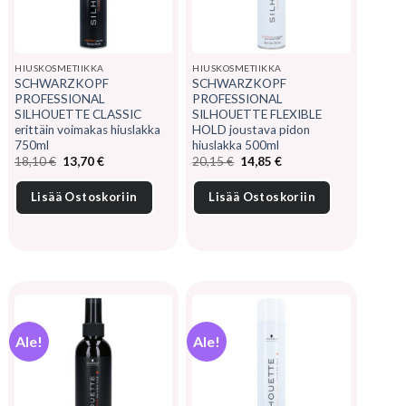
HIUSKOSMETIIKKA
HIUSKOSMETIIKKA
SCHWARZKOPF
SCHWARZKOPF
PROFESSIONAL
PROFESSIONAL
SILHOUETTE CLASSIC
SILHOUETTE FLEXIBLE
erittäin voimakas hiuslakka
HOLD joustava pidon
750ml
hiuslakka 500ml
Alkuperäinen
Nykyinen
Alkuperäinen
Nykyinen
18,10
€
13,70
€
20,15
€
14,85
€
hinta
hinta
hinta
hinta
oli:
on:
oli:
on:
18,10 €.
13,70 €.
20,15 €.
14,85 €.
Lisää Ostoskoriin
Lisää Ostoskoriin
Ale!
Ale!