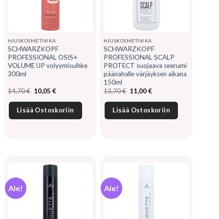
HIUSKOSMETIIKKA
HIUSKOSMETIIKKA
SCHWARZKOPF
SCHWARZKOPF
PROFESSIONAL OSIS+
PROFESSIONAL SCALP
VOLUME UP volyymisuihke
PROTECT suojaava seerumi
300ml
päänahalle värjäyksen aikana
150ml
Alkuperäinen
Nykyinen
Alkuperäinen
Nykyinen
14,70
€
10,05
€
13,70
€
11,00
€
hinta
hinta
hinta
hinta
oli:
on:
oli:
on:
14,70 €.
10,05 €.
13,70 €.
11,00 €.
Lisää Ostoskoriin
Lisää Ostoskoriin
Ale!
Ale!