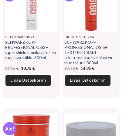
HIUSKOSMETIIKKA
HIUSKOSMETIIKKA
SCHWARZKOPF
SCHWARZKOPF
PROFESSIONAL OSIS+
PROFESSIONAL OSIS+
super shield monikäyttöinen
TEXTURE CRAFT
suojaava suihke 300ml
teksturointisuihke hiusten
muotoiluun 300ml
Alkuperäinen
Nykyinen
Alkuperäinen
Nykyinen
16,15
€
10,75
€
17,70
€
14,35
€
hinta
hinta
hinta
hinta
oli:
on:
oli:
on:
16,15 €.
10,75 €.
17,70 €.
14,35 €.
Lisää Ostoskoriin
Lisää Ostoskoriin
Ale!