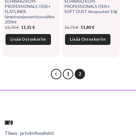
SCHWARZKOPF
SCHWARZKOPF
PROFESSIONALS OSIS+
PROFESSIONALS OSIS+
FLATLINER
SOFT DUST hiuspuuteri 10g
lämpösuojasuoristussuihke
200ml
Alkuperäinen
Nykyinen
Alkuperäinen
Nykyinen
15,70
€
11,15
€
16,70
€
11,80
€
hinta
hinta
hinta
hinta
oli:
on:
oli:
on:
15,70 €.
11,15 €.
16,70 €.
11,80 €.
Lisää Ostoskoriin
Lisää Ostoskoriin
1
2
INFO
Tilaus- ja toimitusehdot