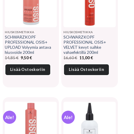
HIUSKOSMETIIKKA
HIUSKOSMETIIKKA
SCHWARZKOPF
SCHWARZKOPF
PROFESSIONAL OSIS+
PROFESSIONAL OSIS+
UPLOAD Volyymia antava
VELVET kevyt suihke
hiusvoide 200ml
vahaefektillä 200ml
Alkuperäinen
Nykyinen
Alkuperäinen
Nykyinen
14,85
€
9,50
€
16,60
€
11,00
€
hinta
hinta
hinta
hinta
oli:
on:
oli:
on:
14,85 €.
9,50 €.
16,60 €.
11,00 €.
Lisää Ostoskoriin
Lisää Ostoskoriin
Ale!
Ale!