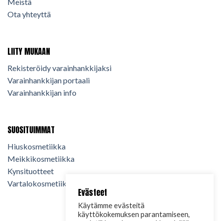
Meistä
Ota yhteyttä
LIITY MUKAAN
Rekisteröidy varainhankkijaksi
Varainhankkijan portaali
Varainhankkijan info
SUOSITUIMMAT
Hiuskosmetiikka
Meikkikosmetiikka
Kynsituotteet
Vartalokosmetiikka
Evästeet
Käytämme evästeitä
käyttökokemuksen parantamiseen,