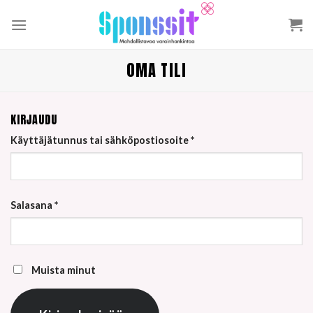
Skip
to
content
OMA TILI
KIRJAUDU
Vaaditaan
Käyttäjätunnus tai sähköpostiosoite
*
Vaaditaan
Salasana
*
Muista minut