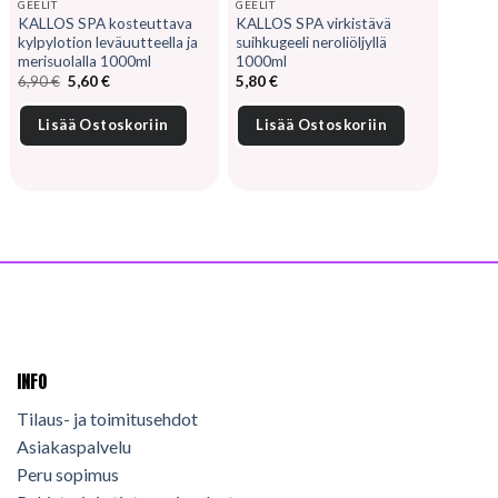
GEELIT
GEELIT
KALLOS SPA kosteuttava
KALLOS SPA virkistävä
kylpylotion leväuutteella ja
suihkugeeli neroliöljyllä
merisuolalla 1000ml
1000ml
Alkuperäinen
Nykyinen
6,90
€
5,60
€
5,80
€
hinta
hinta
oli:
on:
6,90 €.
5,60 €.
Lisää Ostoskoriin
Lisää Ostoskoriin
INFO
Tilaus- ja toimitusehdot
Asiakaspalvelu
Peru sopimus