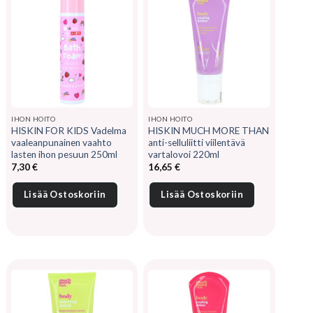
IHON HOITO
IHON HOITO
HISKIN FOR KIDS Vadelma
HISKIN MUCH MORE THAN
vaaleanpunainen vaahto
anti-selluliitti viilentävä
lasten ihon pesuun 250ml
vartalovoi 220ml
7,30
€
16,65
€
Lisää Ostoskoriin
Lisää Ostoskoriin