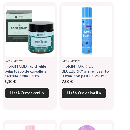
IHON HOITO
IHON HOITO
HISKIN CBD rapid relife
HISKIN FOR KIDS
pelastusvoide kuivalle ja
BLUEBERRY sininen vaahto
herkälle iholle 120ml
lasten ihon pesuun 250ml
5,10
€
7,50
€
Lisää Ostoskoriin
Lisää Ostoskoriin