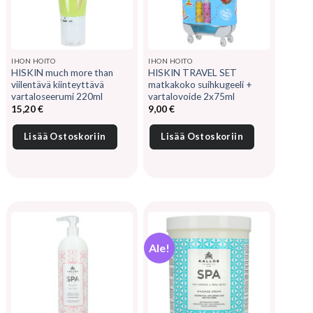
IHON HOITO
IHON HOITO
HISKIN much more than
HISKIN TRAVEL SET
viilentävä kiinteyttävä
matkakoko suihkugeeli +
vartaloseerumi 220ml
vartalovoide 2x75ml
15,20
€
9,00
€
Lisää Ostoskoriin
Lisää Ostoskoriin
Ale!