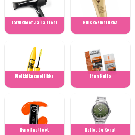
Tarvikkeet Ja Laitteet
Hiuskosmetiikka
Meikkikosmetiikka
Ihon Hoito
Kynsituotteet
Kellot Ja Korut