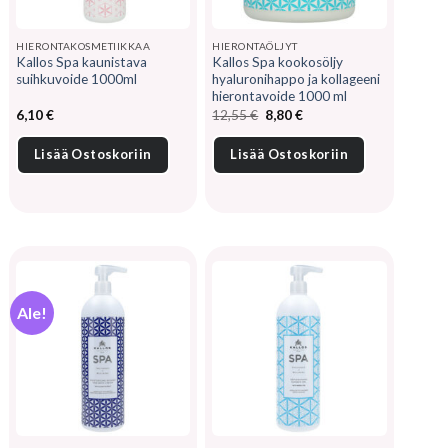
HIERONTAKOSMETIIKKAA
HIERONTAÖLJYT
Kallos Spa kaunistava
Kallos Spa kookosöljy
suihkuvoide 1000ml
hyaluronihappo ja kollageeni
hierontavoide 1000 ml
Alkuperäinen
Nykyinen
6,10
€
12,55
€
8,80
€
hinta
hinta
oli:
on:
12,55 €.
8,80 €.
Lisää Ostoskoriin
Lisää Ostoskoriin
Ale!