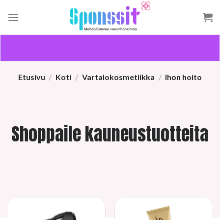
Skip
to
content
Etusivu
/
Koti
/
Vartalokosmetiikka
/
Ihon hoito
Shoppaile kauneustuotteita