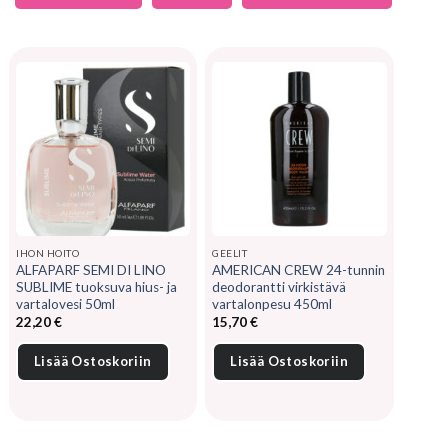
IHON HOITO
GEELIT
ALFAPARF SEMI DI LINO
AMERICAN CREW 24-tunnin
SUBLIME tuoksuva hius- ja
deodorantti virkistävä
vartalovesi 50ml
vartalonpesu 450ml
22,20
€
15,70
€
Lisää Ostoskoriin
Lisää Ostoskoriin