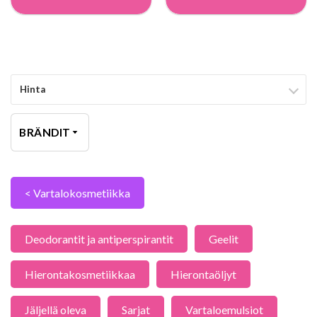
Hinta
BRÄNDIT
< Vartalokosmetiikka
Deodorantit ja antiperspirantit
Geelit
Hierontakosmetiikkaa
Hierontaöljyt
Jäljellä oleva
Sarjat
Vartaloemulsiot