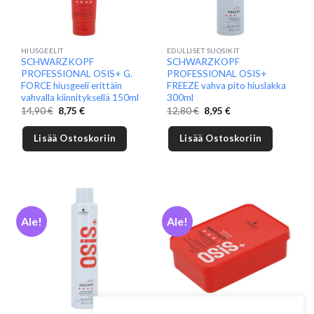
HIUSGEELIT
EDULLISET SUOSIKIT
SCHWARZKOPF
SCHWARZKOPF
PROFESSIONAL OSIS+ G.
PROFESSIONAL OSIS+
FORCE hiusgeeli erittäin
FREEZE vahva pito hiuslakka
vahvalla kiinnityksellä 150ml
300ml
Alkuperäinen
Nykyinen
Alkuperäinen
Nykyinen
14,90
€
8,75
€
12,80
€
8,95
€
hinta
hinta
hinta
hinta
oli:
on:
oli:
on:
14,90 €.
8,75 €.
12,80 €.
8,95 €.
Lisää Ostoskoriin
Lisää Ostoskoriin
Ale!
Ale!