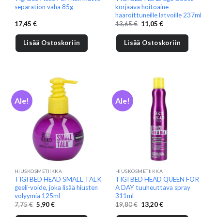
separation vaha 85g
korjaava hoitoaine
haaroittuneille latvoille 237ml
Alkuperäinen
Nykyinen
17,45
€
13,65
€
11,05
€
hinta
hinta
oli:
on:
13,65 €.
11,05 €.
Lisää Ostoskoriin
Lisää Ostoskoriin
Ale!
Ale!
HIUSKOSMETIIKKA
HIUSKOSMETIIKKA
TIGI BED HEAD SMALL TALK
TIGI BED HEAD QUEEN FOR
geeli-voide, joka lisää hiusten
A DAY tuuheuttava spray
volyymia 125ml
311ml
Alkuperäinen
Nykyinen
Alkuperäinen
Nykyinen
7,75
€
5,90
€
19,80
€
13,20
€
hinta
hinta
hinta
hinta
oli:
on:
oli:
on: