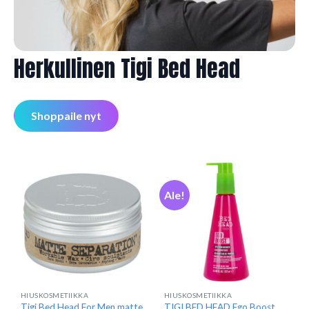
Herkullinen Tigi Bed Head
Shoppaile nyt
Ale!
HIUSKOSMETIIKKA
HIUSKOSMETIIKKA
Tigi Bed Head For Men matte
TIGI BED HEAD Ego Boost