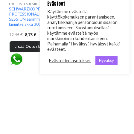
Evästeet
EDULLISET SUOSIKIT
HIUSKOSMETIIKKA
SCHWARZKOPF
SCHWARZKOPF
Käytämme evästeitä
PROFESSIONAL OSIS+
PROFESSIONAL OSIS+
käyttökokemuksen parantamiseen,
SESSION äärimmäinen
MIGHTY MATTE erittäin
analytiikkaan ja personoidun sisällön
kiinnityslakka 300ml
vahva mattaava voide hiusten
tuottamiseen. Suostumuksellasi
muotoiluun 100ml
käytämme evästeitä myös
Alkuperäinen
Nykyinen
Alkuperäinen
Nykyinen
12,45
€
8,75
€
14,70
€
9,80
€
markkinoinnin kohdentamiseen.
hinta
hinta
hinta
hinta
oli:
on:
oli:
on:
Painamalla "Hyväksy", hyväksyt kaikki
12,45 €.
8,75 €.
14,70 €.
9,80 €.
Lisää Ostoskoriin
Lisää Ostoskoriin
evästeet.
Evästeiden asetukset
Hyväksy