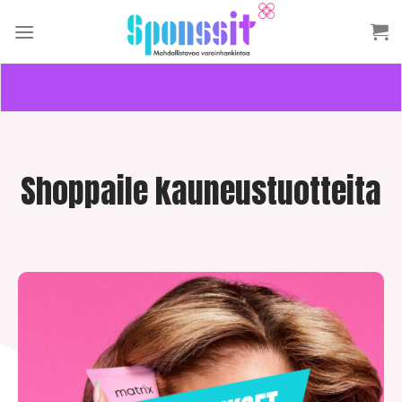
Skip
to
content
Shoppaile kauneustuotteita