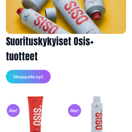
Suoritus­­kykyiset Osis+
tuotteet
Shoppaile nyt
Ale!
Ale!