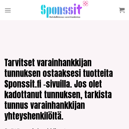
Skip
to
content
Tarvitset varainhankkijan
tunnuksen ostaaksesi tuotteita
Sponssit.fi -sivuilla. Jos olet
kadottanut tunnuksen, tarkista
tunnus varainhankkijan
yhteyshenkilöltä.