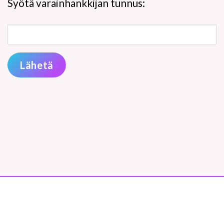
Syötä varainhankkijan tunnus:
Lähetä