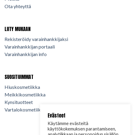
Ota yhteyttä
LIITY MUKAAN
Rekisteröidy varainhankkijaksi
Varainhankkijan portaali
Varainhankkijan info
SUOSITUIMMAT
Hiuskosmetiikka
Meikkikosmetiikka
Kynsituotteet
Vartalokosmetiikka
Evästeet
Käytämme evästeitä
käyttökokemuksen parantamiseen,
analytiikkaan ja personoidun sisällön