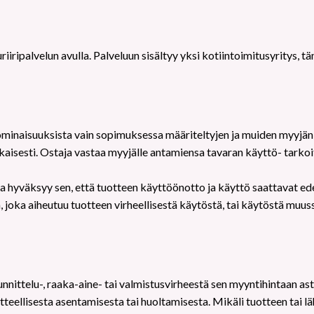
iiripalvelun avulla. Palveluun sisältyy yksi kotiintoimitusyritys, 
ominaisuuksista vain sopimuksessa määriteltyjen ja muiden myyjän 
kaisesti. Ostaja vastaa myyjälle antamiensa tavaran käyttö- tarkoit
 hyväksyy sen, että tuotteen käyttöönotto ja käyttö saattavat ede
, joka aiheutuu tuotteen virheellisestä käytöstä, tai käytöstä muus
nittelu-, raaka-aine- tai valmistusvirheestä sen myyntihintaan asti
utteellisesta asentamisesta tai huoltamisesta. Mikäli tuotteen tai 