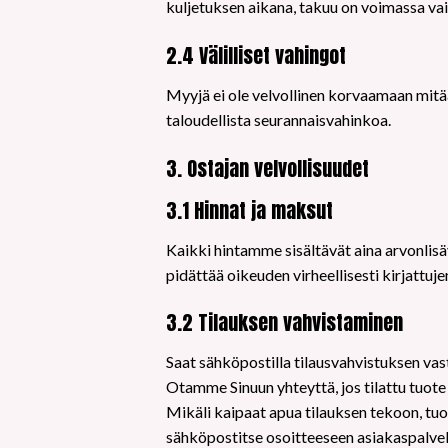
kuljetuksen aikana, takuu on voimassa vai
2.4 Välilliset vahingot
Myyjä ei ole velvollinen korvaamaan mitää
taloudellista seurannaisvahinkoa.
3. Ostajan velvollisuudet
3.1 Hinnat ja maksut
Kaikki hintamme sisältävät aina arvonlisäv
pidättää oikeuden virheellisesti kirjattuj
3.2 Tilauksen vahvistaminen
Saat sähköpostilla tilausvahvistuksen vas
Otamme Sinuun yhteyttä, jos tilattu tuot
Mikäli kaipaat apua tilauksen tekoon, tuot
sähköpostitse osoitteeseen asiakaspalve