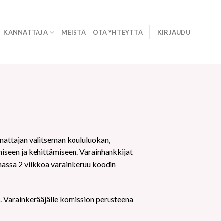
KANNATTAJA
MEISTÄ
OTA YHTEYTTÄ
KIRJAUDU
nnattajan valitseman koululuokan,
miseen ja kehittämiseen. Varainhankkijat
massa 2 viikkoa varainkeruu koodin
n. Varainkerääjälle komission perusteena