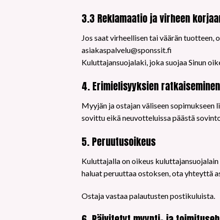
3.3 Reklamaatio ja virheen korja
Jos saat virheellisen tai väärän tuotteen
asiakaspalvelu@sponssit.fi
Kuluttajansuojalaki, joka suojaa Sinun oi
4. Erimielisyyksien ratkaisemine
Myyjän ja ostajan väliseen sopimukseen lii
sovittu eikä neuvotteluissa päästä sovint
5. Peruutusoikeus
Kuluttajalla on oikeus kuluttajansuojalai
haluat peruuttaa ostoksen, ota yhteyttä a
Ostaja vastaa palautusten postikuluista.
6. Päivitetyt myynti- ja toimituse