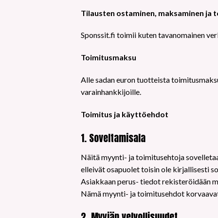
Tilausten ostaminen, maksaminen ja t
Sponssit.fi toimii kuten tavanomainen ve
Toimitusmaksu
Alle sadan euron tuotteista toimitusmaks
varainhankkijoille.
Toimitus ja käyttöehdot
1. Soveltamisala
Näitä myynti- ja toimitusehtoja sovelleta
elleivät osapuolet toisin ole kirjallises
Asiakkaan perus- tiedot rekisteröidään my
Nämä myynti- ja toimitusehdot korvaavat
2. Myyjän velvollisuudet