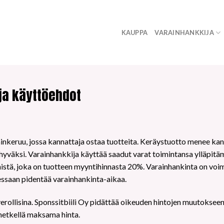
KAUPPA
VARAINHANKKIJA
ja käyttöehdot
ainkeruu, jossa kannattaja ostaa tuotteita. Keräystuotto menee ka
n hyväksi. Varainhankkija käyttää saadut varat toimintansa ylläpitä
stä, joka on tuotteen myyntihinnasta 20%. Varainhankinta on voi
ssaan pidentää varainhankinta-aikaa.
verollisina. Sponssitbiili Oy pidättää oikeuden hintojen muutoksee
shetkellä maksama hinta.