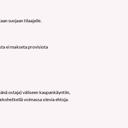
an suojaan tilaajalle.
sta ei makseta provisiota
pänä ostaja) väliseen kaupankäyntiin,
tekohetkellä voimassa olevia ehtoja.