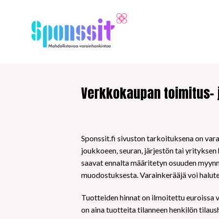
Skip
to
content
Verkkokaupan toimitus- 
Sponssit.fi sivuston tarkoituksena on var
joukkoeen, seuran, järjestön tai yritykse
saavat ennalta määritetyn osuuden myynni
muodostuksesta. Varainkerääjä voi halute
Tuotteiden hinnat on ilmoitettu euroissa 
on aina tuotteita tilanneen henkilön tilau