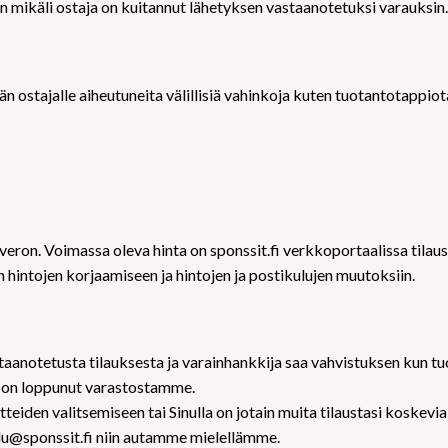
n mikäli ostaja on kuitannut lähetyksen vastaanotetuksi varauksin
n ostajalle aiheutuneita välillisiä vahinkoja kuten tuotantotappiot
eron. Voimassa oleva hinta on sponssit.fi verkkoportaalissa tilaush
en hintojen korjaamiseen ja hintojen ja postikulujen muutoksiin.
taanotetusta tilauksesta ja varainhankkija saa vahvistuksen kun tu
e on loppunut varastostamme.
teiden valitsemiseen tai Sinulla on jotain muita tilaustasi koskevi
lu@sponssit.fi niin autamme mielellämme.