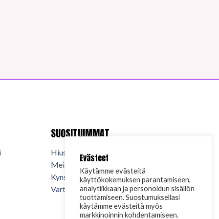
SUOSITUIMMAT
i
Hiuskosmetiikka
Evästeet
Meikkikosmetiikka
Käytämme evästeitä
Kynsituotteet
käyttökokemuksen parantamiseen,
analytiikkaan ja personoidun sisällön
Vartalokosmetiikka
tuottamiseen. Suostumuksellasi
käytämme evästeitä myös
markkinoinnin kohdentamiseen.