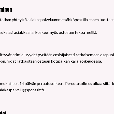
aminen
, otathan yhteyttä asiakaspalveluumme sähköpostilla ennen tuottee
keuksiasi asiakkaana, koskee myös ostosten tekoa meillä.
n
ttyvät erimielisyydet pyritään ensisijaisesti ratkaisemaan osapuolten
oon, riidat ratkaistaan ostajan kotipaikan käräjäoikeudessa.
n mukaiseen 14 päivän peruutusoikeus. Peruutusoikeus alkaa siitä, 
siakaspalvelu@sponssit.fi.
hdot