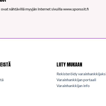
ovat nähtävillä myyjän Internet sivuilla www.sponssit.fi
EISTÄ
LIITY MUKAAN
Rekisteröidy varainhankkijaks
tä
Varainhankkijan portaali
Varainhankkijan info