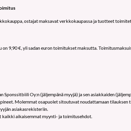
oimitus
rkkokauppa, ostajat maksavat verkkokaupassa ja tuotteet toimiteta
u on 9,90 €, yli sadan euron toimitukset maksutta. Toimitusmaksui
an Sponssitbiili Oy:n (jäljempänä myyjä) ja sen asiakkaiden (jäljem
ti sopineet. Molemmat osapuolet sitoutuvat noudattamaan tilauksen 
yjän asiakasrekisteriin.
 kaikki aikaisemmat myynti- ja toimitusehdot.