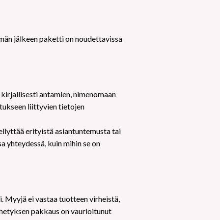
tämän jälkeen paketti on noudettavissa
kirjallisesti antamien, nimenomaan
ukseen liittyvien tietojen
llyttää erityistä asiantuntemusta tai
sa yhteydessä, kuin mihin se on
. Myyjä ei vastaa tuotteen virheistä,
lähetyksen pakkaus on vaurioitunut