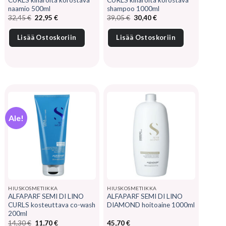
naamio 500ml
shampoo 1000ml
Alkuperäinen
Nykyinen
Alkuperäinen
Nykyinen
32,45
€
22,95
€
39,05
€
30,40
€
hinta
hinta
hinta
hinta
oli:
on:
oli:
on:
32,45 €.
22,95 €.
39,05 €.
30,40 €.
Lisää Ostoskoriin
Lisää Ostoskoriin
Ale!
HIUSKOSMETIIKKA
HIUSKOSMETIIKKA
ALFAPARF SEMI DI LINO
ALFAPARF SEMI DI LINO
CURLS kosteuttava co-wash
DIAMOND hoitoaine 1000ml
200ml
Alkuperäinen
Nykyinen
14,30
€
11,70
€
45,70
€