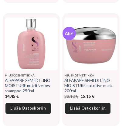
Ale!
HIUSKOSMETIIKKA
HIUSKOSMETIIKKA
ALFAPARF SEMI DI LINO
ALFAPARF SEMI DI LINO
MOISTURE nutritive low
MOISTURE nutritive mask
shampoo 250ml
200ml
Alkuperäinen
Nykyinen
14,45
€
22,10
€
15,15
€
hinta
hinta
oli:
on:
22,10 €.
15,15 €.
Lisää Ostoskoriin
Lisää Ostoskoriin