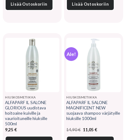
15,15 €.
12,15 €.
Lisää Ostoskoriin
Lisää Ostoskoriin
Ale!
HIUSKOSMETIIKKA
HIUSKOSMETIIKKA
ALFAPARF IL SALONE
ALFAPARF IL SALONE
GLORIOUS uudistava
MAGNIFICENT NEW
hoitoaine kuiville ja
suojaava shampoo värjätyille
vaurioituneille hiuksille
hiuksille 1000ml
500ml
Alkuperäinen
Nykyinen
9,25
€
14,90
€
11,05
€
hinta
hinta
oli:
on: