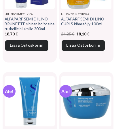
HIUSKOSMETIIKKA
HIUSKOSMETIIKKA
ALFAPARF SEMI DI LINO
ALFAPARF SEMI DI LINO
BRUNETTE sininen hoitoaine
CURLS kiharaöljy 100ml
ruskeille hiuksille 200ml
Alkuperäinen
Nykyinen
18,70
€
24,25
€
18,10
€
hinta
hinta
oli:
on:
24,25 €.
18,10 €.
Lisää Ostoskoriin
Lisää Ostoskoriin
Ale!
Ale!