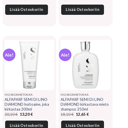
hinta
hinta
oli:
on:
14,30 €.
11,70 €.
Lisää Ostoskoriin
Lisää Ostoskoriin
Ale!
Ale!
HIUSKOSMETIIKKA
HIUSKOSMETIIKKA
ALFAPARF SEMI DI LINO
ALFAPARF SEMI DI LINO
DIAMOND hoitoaine, joka
DIAMOND kirkastava mieto
kirkastaa 200ml
shampoo 250ml
Alkuperäinen
Nykyinen
Alkuperäinen
Nykyinen
20,10
€
13,20
€
18,10
€
12,65
€
hinta
hinta
hinta
hinta
oli:
on:
oli:
on:
20,10 €.
13,20 €.
18,10 €.
12,65 €.
Lisää Ostoskoriin
Lisää Ostoskoriin