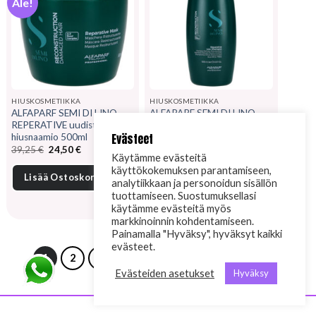
Ale!
HIUSKOSMETIIKKA
HIUSKOSMETIIKKA
ALFAPARF SEMI DI LINO
ALFAPARF SEMI DI LINO
REPERATIVE uudistava
REPERATIVE uudistava
Evästeet
hiusnaamio 500ml
hiusten shampoo 1000ml
Alkuperäinen
Nykyinen
39,25
€
24,50
€
39,35
€
Käytämme evästeitä
hinta
hinta
oli:
on:
käyttökokemuksen parantamiseen,
39,25 €.
24,50 €.
Lisää Ostoskoriin
Lisää Ostoskoriin
analytiikkaan ja personoidun sisällön
tuottamiseen. Suostumuksellasi
käytämme evästeitä myös
markkinoinnin kohdentamiseen.
Painamalla "Hyväksy", hyväksyt kaikki
evästeet.
1
2
3
4
…
19
20
21
Evästeiden asetukset
Hyväksy