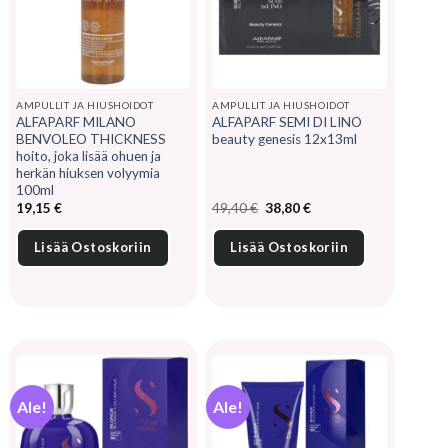
AMPULLIT JA HIUSHOIDOT
AMPULLIT JA HIUSHOIDOT
ALFAPARF MILANO
ALFAPARF SEMI DI LINO
BENVOLEO THICKNESS
beauty genesis 12x13ml
hoito, joka lisää ohuen ja
herkän hiuksen volyymia
100ml
Alkuperäinen
Nykyinen
19,15
€
49,40
€
38,80
€
hinta
hinta
oli:
on:
49,40 €.
38,80 €.
Lisää Ostoskoriin
Lisää Ostoskoriin
Ale!
Ale!