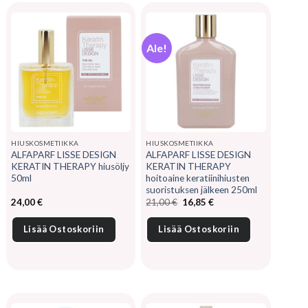
Ale!
HIUSKOSMETIIKKA
HIUSKOSMETIIKKA
ALFAPARF LISSE DESIGN
ALFAPARF LISSE DESIGN
KERATIN THERAPY hiusöljy
KERATIN THERAPY
50ml
hoitoaine keratiinihiusten
suoristuksen jälkeen 250ml
Alkuperäinen
Nykyinen
24,00
€
21,00
€
16,85
€
hinta
hinta
oli:
on:
21,00 €.
16,85 €.
Lisää Ostoskoriin
Lisää Ostoskoriin