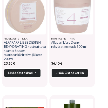
HIUSKOSMETIIKKA
HIUSKOSMETIIKKA
ALFAPARF LISSE DESIGN
Alfaparf Lisse Design
REHYDRATING kosteuttava
rehydrating mask 500 ml
naamio hiusten
suoristuskäsittelyn jälkeen
200ml
23,60
€
36,40
€
Lisää Ostoskoriin
Lisää Ostoskoriin