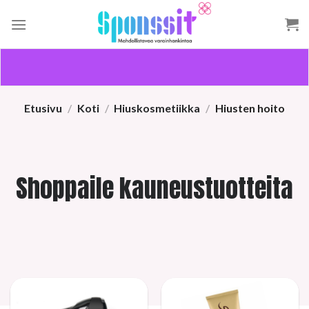
Skip
to
content
Etusivu
/
Koti
/
Hiuskosmetiikka
/
Hiusten hoito
Shoppaile kauneustuotteita