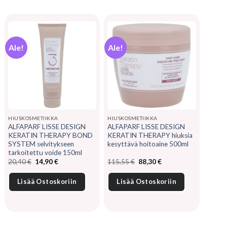
Ale!
Ale!
HIUSKOSMETIIKKA
HIUSKOSMETIIKKA
ALFAPARF LISSE DESIGN
ALFAPARF LISSE DESIGN
KERATIN THERAPY BOND
KERATIN THERAPY hiuksia
SYSTEM selvitykseen
kesyttävä hoitoaine 500ml
tarkoitettu voide 150ml
Alkuperäinen
Nykyinen
Alkuperäinen
Nykyinen
20,40
€
14,90
€
115,55
€
88,30
€
hinta
hinta
hinta
hinta
oli:
on:
oli:
on:
20,40 €.
14,90 €.
115,55 €.
88,30 €.
Lisää Ostoskoriin
Lisää Ostoskoriin