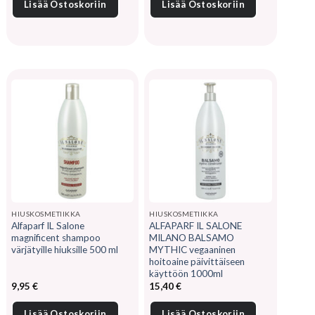
14,90 €.
11,05 €.
Lisää Ostoskoriin
Lisää Ostoskoriin
HIUSKOSMETIIKKA
HIUSKOSMETIIKKA
Alfaparf IL Salone
ALFAPARF IL SALONE
magnificent shampoo
MILANO BALSAMO
värjätyille hiuksille 500 ml
MYTHIC vegaaninen
hoitoaine päivittäiseen
käyttöön 1000ml
9,95
€
15,40
€
Lisää Ostoskoriin
Lisää Ostoskoriin