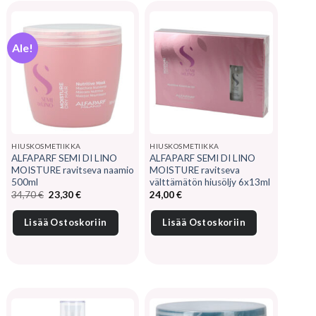
Ale!
HIUSKOSMETIIKKA
HIUSKOSMETIIKKA
ALFAPARF SEMI DI LINO
ALFAPARF SEMI DI LINO
MOISTURE ravitseva naamio
MOISTURE ravitseva
500ml
välttämätön hiusöljy 6x13ml
Alkuperäinen
Nykyinen
34,70
€
23,30
€
24,00
€
hinta
hinta
oli:
on:
34,70 €.
23,30 €.
Lisää Ostoskoriin
Lisää Ostoskoriin