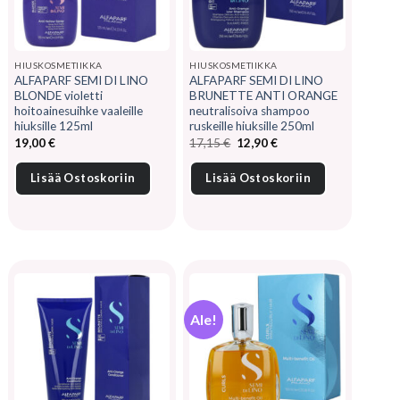
HIUSKOSMETIIKKA
HIUSKOSMETIIKKA
ALFAPARF SEMI DI LINO
ALFAPARF SEMI DI LINO
BLONDE violetti
BRUNETTE ANTI ORANGE
hoitoainesuihke vaaleille
neutralisoiva shampoo
hiuksille 125ml
ruskeille hiuksille 250ml
Alkuperäinen
Nykyinen
19,00
€
17,15
€
12,90
€
hinta
hinta
oli:
on:
17,15 €.
12,90 €.
Lisää Ostoskoriin
Lisää Ostoskoriin
Ale!