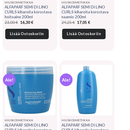
HIUSKOSMETIIKKA
HIUSKOSMETIIKKA
ALFAPARF SEMI DI LINO
ALFAPARF SEMI DI LINO
CURLS kiharoita korostava
CURLS kiharoita korostava
hoitoaine 200ml
naamio 200ml
Alkuperäinen
Nykyinen
Alkuperäinen
Nykyinen
23,00
€
16,30
€
24,25
€
17,05
€
hinta
hinta
hinta
hinta
oli:
on:
oli:
on:
23,00 €.
16,30 €.
24,25 €.
17,05 €.
Lisää Ostoskoriin
Lisää Ostoskoriin
Ale!
Ale!
HIUSKOSMETIIKKA
HIUSKOSMETIIKKA
ALFAPARF SEMI DI LINO
ALFAPARF SEMI DI LINO
CURLS kiharoita korostava
CURLS kiharoita korostava