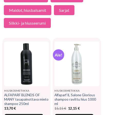
Maidot, hiusbalsamit
Sarjat
Silkki- ja hiusseerumi
Ale!
HIUSKOSMETIIKKA
HIUSKOSMETIIKKA
ALFAPARF BLENDS OF
Alfaparf IL Salone Glorious
MANY tasapainottava mieto
shampoo ravittu hius 1000
shampoo 250ml
ml
Alkuperäinen
Nykyinen
13,70
€
15,15
€
12,15
€
hinta
hinta
oli:
on: