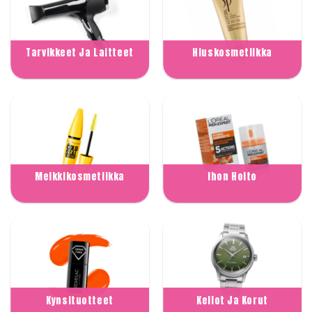
Tarvikkeet Ja Laitteet
Hiuskosmetiikka
Meikkikosmetiikka
Ihon Hoito
Kynsituotteet
Kellot Ja Korut