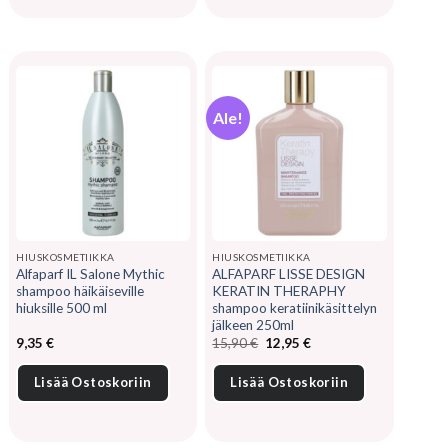
Ale!
HIUSKOSMETIIKKA
HIUSKOSMETIIKKA
Alfaparf IL Salone Mythic
ALFAPARF LISSE DESIGN
shampoo häikäiseville
KERATIN THERAPHY
hiuksille 500 ml
shampoo keratiinikäsittelyn
jälkeen 250ml
Alkuperäinen
Nykyinen
9,35
€
15,90
€
12,95
€
hinta
hinta
oli:
on:
15,90 €.
12,95 €.
Lisää Ostoskoriin
Lisää Ostoskoriin