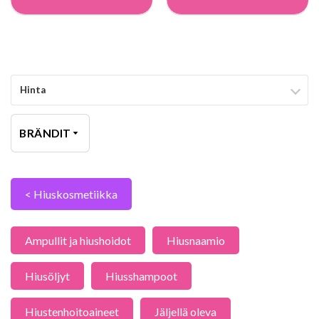
Hinta
BRÄNDIT
< Hiuskosmetiikka
Ampullit ja hiushoidot
Hiusnaamio
Hiusöljyt
Hiusshampoot
Hiustenhoitoaineet
Jäljellä oleva