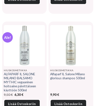
Ale!
HIUSKOSMETIIKKA
HIUSKOSMETIIKKA
ALFAPARF IL SALONE
Alfaparf IL Salone Milano
MILANO BALSAMO
glorious shampoo 500ml
MYTHIC vegaaninen
hoitoaine päivittäiseen
käyttöön 500ml
Alkuperäinen
Nykyinen
9,50
€
6,30
€
9,90
€
hinta
hinta
oli:
on:
9,50 €.
6,30 €.
Lisää Ostoskoriin
Lisää Ostoskoriin