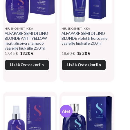
HIUSKOSMETIIKKA
HIUSKOSMETIIKKA
ALFAPARF SEMI DI LINO
ALFAPARF SEMI DI LINO
BLONDE ANTI YELLOW
BLONDE violetti hoitoaine
neutralisoiva shampoo
vaaleille hiuksille 200ml
vaaleille hiuksille 250ml
Alkuperäinen
Nykyinen
Alkuperäinen
Nykyinen
17,45
€
13,20
€
18,60
€
15,20
€
hinta
hinta
hinta
hinta
oli:
on:
oli:
on:
17,45 €.
13,20 €.
18,60 €.
15,20 €.
Lisää Ostoskoriin
Lisää Ostoskoriin
Ale!