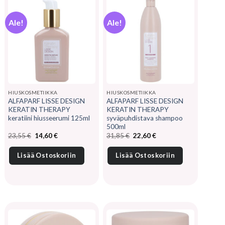
Ale!
Ale!
HIUSKOSMETIIKKA
HIUSKOSMETIIKKA
ALFAPARF LISSE DESIGN
ALFAPARF LISSE DESIGN
KERATIN THERAPY
KERATIN THERAPY
keratiini hiusseerumi 125ml
syväpuhdistava shampoo
500ml
Alkuperäinen
Nykyinen
Alkuperäinen
Nykyinen
23,55
€
14,60
€
31,85
€
22,60
€
hinta
hinta
hinta
hinta
oli:
on:
oli:
on:
23,55 €.
14,60 €.
31,85 €.
22,60 €.
Lisää Ostoskoriin
Lisää Ostoskoriin