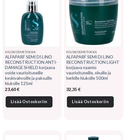
HIUSKOSMETIIKKA
HIUSKOSMETIIKKA
ALFAPARF SEMI DI LINO
ALFAPARF SEMI DI LINO
RECONSTRUCTION ANTI-
RECONSTRUCTION LIGHT
DAMAGE SHIELD korjaava
korjaava naamio
voide vaurioituneille
vaurioituneille, ohuille ja
keskivahvoille ja paksuille
herkille hiuksille 500ml
hiuksille 125ml
23,60
€
32,35
€
Lisää Ostoskoriin
Lisää Ostoskoriin