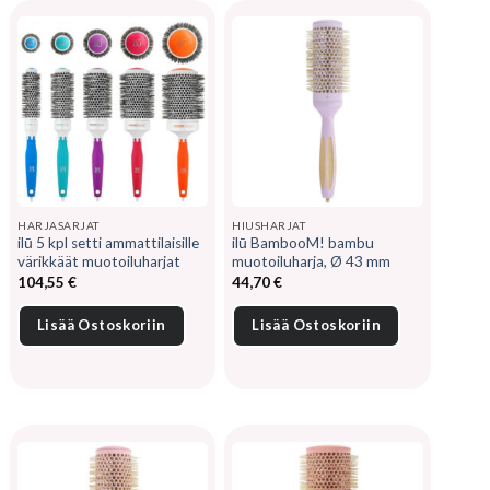
HARJASARJAT
HIUSHARJAT
ilū 5 kpl setti ammattilaisille
ilū BambooM! bambu
värikkäät muotoiluharjat
muotoiluharja, Ø 43 mm
104,55
€
44,70
€
Lisää Ostoskoriin
Lisää Ostoskoriin