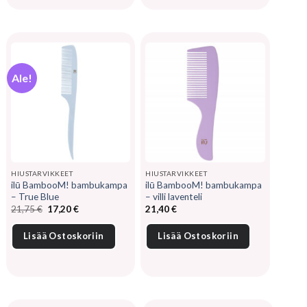
Ale!
HIUSTARVIKKEET
HIUSTARVIKKEET
ilū BambooM! bambukampa
ilū BambooM! bambukampa
– True Blue
– villi laventeli
Alkuperäinen
Nykyinen
21,75
€
17,20
€
21,40
€
hinta
hinta
oli:
on:
21,75 €.
17,20 €.
Lisää Ostoskoriin
Lisää Ostoskoriin