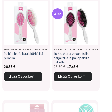
Ale!
HARJAT HIUSTEN IRROTTAMISEEN
HARJAT HIUSTEN IRROTTAMISEEN
ilū hiusharja kuulakärkisillä
ilū hiusharja vegaanisilla
piikeillä
harjaksilla ja pallopäisillä
piikeillä
Alkuperäinen
Nykyinen
20,55
€
25,80
€
17,65
€
hinta
hinta
oli:
on:
25,80 €.
17,65 €.
Lisää Ostoskoriin
Lisää Ostoskoriin