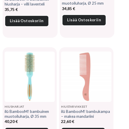
muotoiluharja, Ø 25 mm
hiusharja – villi laventeli
34,85
€
35,75
€
Lisää Ostoskoriin
Lisää Ostoskoriin
HIUSHARJAT
HIUSTARVIKKEET
ilū BambooM! bambuinen
ilū BambooM! bambukampa
muotoiluharja, Ø 35 mm
– makea mandariini
40,20
€
22,60
€