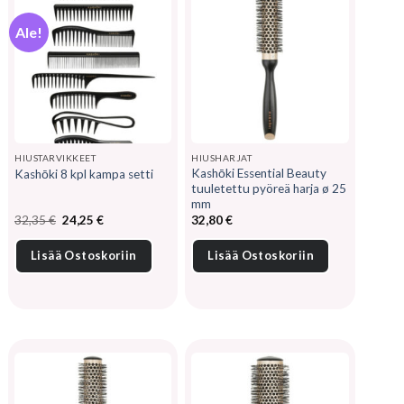
Ale!
HIUSTARVIKKEET
HIUSHARJAT
Kashōki Essential Beauty
Kashōki 8 kpl kampa setti
tuuletettu pyöreä harja ø 25
mm
Alkuperäinen
Nykyinen
32,35
€
24,25
€
32,80
€
hinta
hinta
oli:
on:
32,35 €.
24,25 €.
Lisää Ostoskoriin
Lisää Ostoskoriin