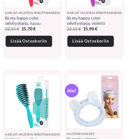
HARJAT HIUSTEN IRROTTAMISEEN
HARJAT HIUSTEN IRROTTAMISEEN
ilū my happy color
ilū my happy color
selvitysharja, ruusu
selvitysharja, violetti
Alkuperäinen
Nykyinen
Alkuperäinen
Nykyinen
22,15
€
15,70
€
22,15
€
15,90
€
hinta
hinta
hinta
hinta
oli:
on:
oli:
on:
22,15 €.
15,70 €.
22,15 €.
15,90 €.
Lisää Ostoskoriin
Lisää Ostoskoriin
Ale!
HIUSTARVIKKEET
HARJAT HIUSTEN IRROTTAMISEEN
ilū panta, sininen