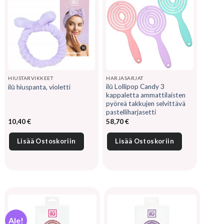
HIUSTARVIKKEET
HARJASARJAT
ilū Lollipop Candy 3
ilū hiuspanta, violetti
kappaletta ammattilaisten
pyöreä takkujen selvittävä
pastelliharjasetti
10,40
€
58,70
€
Lisää Ostoskoriin
Lisää Ostoskoriin
Ale!