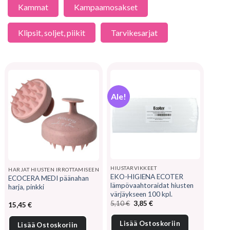
Kammat
Kampaamosakset
Klipsit, soljet, piikit
Tarvikesarjat
Ale!
HIUSTARVIKKEET
HARJAT HIUSTEN IRROTTAMISEEN
EKO-HIGIENA ECOTER
ECOCERA MEDI päänahan
lämpövaahtoraidat hiusten
harja, pinkki
värjäykseen 100 kpl.
Alkuperäinen
Nykyinen
5,10
€
3,85
€
15,45
€
hinta
hinta
oli:
on:
5,10 €.
3,85 €.
Lisää Ostoskoriin
Lisää Ostoskoriin