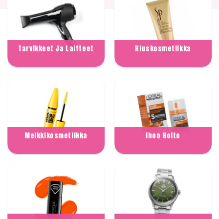
Tarvikkeet Ja Laitteet
Hiuskosmetiikka
Meikkikosmetiikka
Ihon Hoito