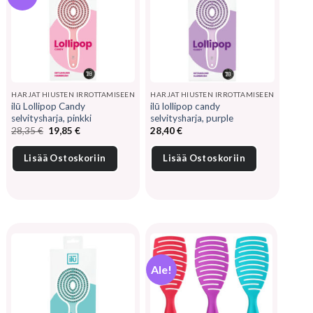
HARJAT HIUSTEN IRROTTAMISEEN
HARJAT HIUSTEN IRROTTAMISEEN
ilū Lollipop Candy
ilū lollipop candy
selvitysharja, pinkki
selvitysharja, purple
Alkuperäinen
Nykyinen
28,35
€
19,85
€
28,40
€
hinta
hinta
oli:
on:
28,35 €.
19,85 €.
Lisää Ostoskoriin
Lisää Ostoskoriin
Ale!