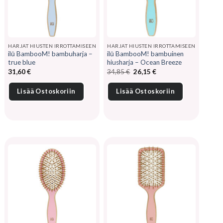
HARJAT HIUSTEN IRROTTAMISEEN
HARJAT HIUSTEN IRROTTAMISEEN
ilū BambooM! bambuharja –
ilū BambooM! bambuinen
true blue
hiusharja – Ocean Breeze
Alkuperäinen
Nykyinen
31,60
€
34,85
€
26,15
€
hinta
hinta
oli:
on:
34,85 €.
26,15 €.
Lisää Ostoskoriin
Lisää Ostoskoriin