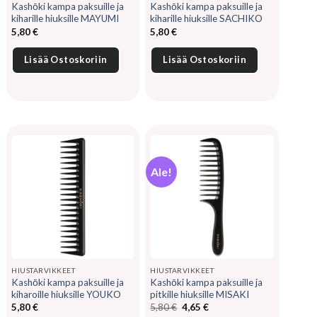
Kashōki kampa paksuille ja
Kashōki kampa paksuille ja
kiharille hiuksille MAYUMI
kiharille hiuksille SACHIKO
5,80
€
5,80
€
Lisää Ostoskoriin
Lisää Ostoskoriin
Ale!
HIUSTARVIKKEET
HIUSTARVIKKEET
Kashōki kampa paksuille ja
Kashōki kampa paksuille ja
kiharoille hiuksille YOUKO
pitkille hiuksille MISAKI
Alkuperäinen
Nykyinen
5,80
€
5,80
€
4,65
€
hinta
hinta