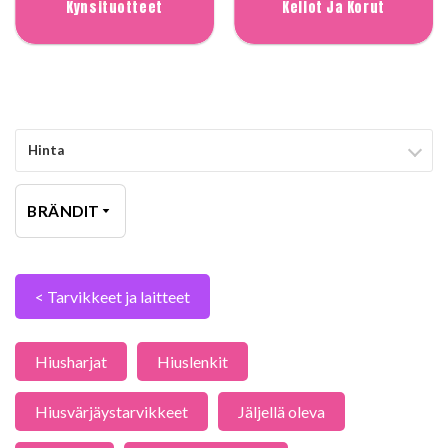
Kynsituotteet
Kellot Ja Korut
Hinta
BRÄNDIT
< Tarvikkeet ja laitteet
Hiusharjat
Hiuslenkit
Hiusvärjäystarvikkeet
Jäljellä oleva