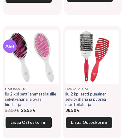
Ale!
HARJASARJAT
HARJASARJAT
ilū 2 kpl setti ammattilaisille
ilū 2 kpl setti punainen
selvitysharja ja ovaali
selvitysharja ja pyöreä
hiusharja
muotoiluharja
Alkuperäinen
Nykyinen
32,00
€
25,55
€
38,50
€
hinta
hinta
oli:
on:
32,00 €.
25,55 €.
Lisää Ostoskoriin
Lisää Ostoskoriin