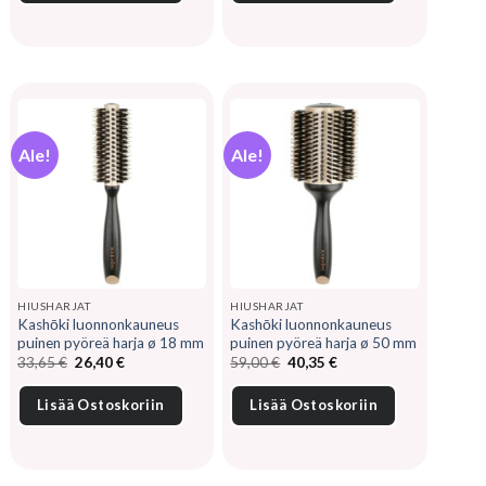
Ale!
Ale!
HIUSHARJAT
HIUSHARJAT
Kashōki luonnonkauneus
Kashōki luonnonkauneus
puinen pyöreä harja ø 18 mm
puinen pyöreä harja ø 50 mm
Alkuperäinen
Nykyinen
Alkuperäinen
Nykyinen
33,65
€
26,40
€
59,00
€
40,35
€
hinta
hinta
hinta
hinta
oli:
on:
oli:
on:
33,65 €.
26,40 €.
59,00 €.
40,35 €.
Lisää Ostoskoriin
Lisää Ostoskoriin