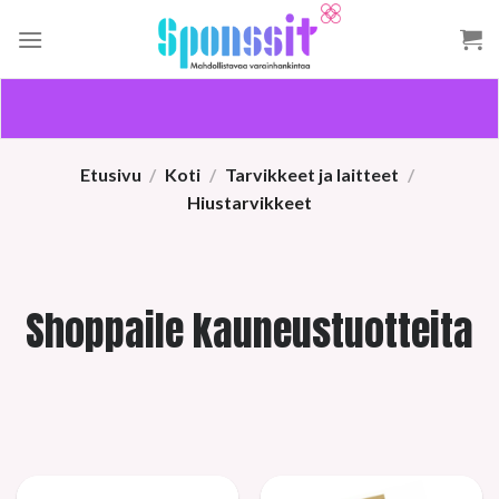
Skip
to
content
Etusivu
/
Koti
/
Tarvikkeet ja laitteet
/
Hiustarvikkeet
Shoppaile kauneustuotteita