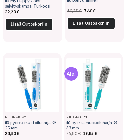
ilū My Happy Color
selvityskampa, Turkoosi
Alkuperäinen
Nykyinen
10,35
€
7,60
€
22,20
€
hinta
hinta
oli:
on:
10,35 €.
7,60 €.
Lisää Ostoskoriin
Lisää Ostoskoriin
Ale!
HIUSHARJAT
HIUSHARJAT
ilū pyöreä muotoiluharja, Ø
ilū pyöreä muotoiluharja, Ø
25 mm
33 mm
Alkuperäinen
Nykyinen
23,80
€
25,80
€
19,85
€
hinta
hinta