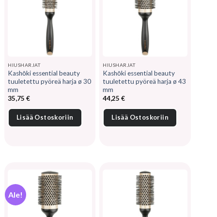
HIUSHARJAT
HIUSHARJAT
Kashōki essential beauty
Kashōki essential beauty
tuuletettu pyöreä harja ø 30
tuuletettu pyöreä harja ø 43
mm
mm
35,75
€
44,25
€
Lisää Ostoskoriin
Lisää Ostoskoriin
Ale!