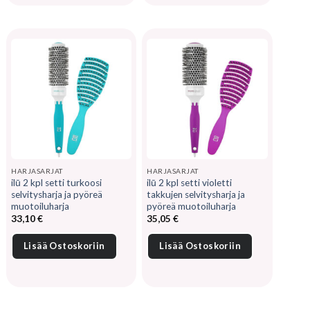
HARJASARJAT
HARJASARJAT
ilū 2 kpl setti turkoosi
ilū 2 kpl setti violetti
selvitysharja ja pyöreä
takkujen selvitysharja ja
muotoiluharja
pyöreä muotoiluharja
33,10
€
35,05
€
Lisää Ostoskoriin
Lisää Ostoskoriin