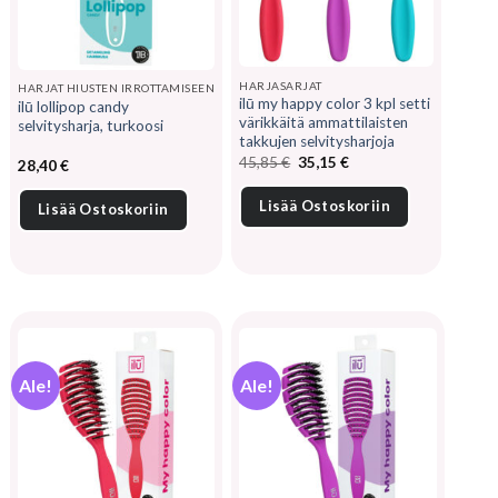
HARJASARJAT
HARJAT HIUSTEN IRROTTAMISEEN
ilū my happy color 3 kpl setti
ilū lollipop candy
värikkäitä ammattilaisten
selvitysharja, turkoosi
takkujen selvitysharjoja
Alkuperäinen
Nykyinen
45,85
€
35,15
€
28,40
€
hinta
hinta
oli:
on:
45,85 €.
35,15 €.
Lisää Ostoskoriin
Lisää Ostoskoriin
Ale!
Ale!