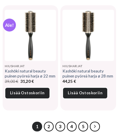
Ale!
HIUSHARJAT
HIUSHARJAT
Kashōki natural beauty
Kashōki natural beauty
puinen pyöreä harja ø 22 mm
puinen pyöreä harja ø 28 mm
Alkuperäinen
Nykyinen
39,00
€
31,20
€
44,25
€
hinta
hinta
oli:
on:
39,00 €.
31,20 €.
Lisää Ostoskoriin
Lisää Ostoskoriin
1
2
3
4
5