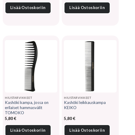
oli:
on:
5,80 €.
4,65 €.
Lisää Ostoskoriin
Lisää Ostoskoriin
HIUSTARVIKKEET
HIUSTARVIKKEET
Kashōki kampa, jossa on
Kashōki leikkauskampa
erilaiset hammasvälit
KEIKO
TOMOKO
5,80
€
5,80
€
Lisää Ostoskoriin
Lisää Ostoskoriin