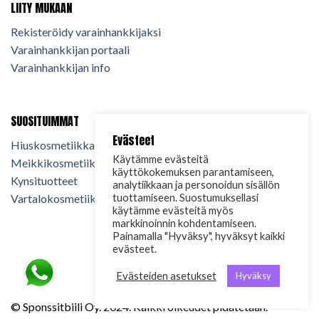
LIITY MUKAAN
Rekisteröidy varainhankkijaksi
Varainhankkijan portaali
Varainhankkijan info
SUOSITUIMMAT
Evästeet
Hiuskosmetiikka
Käytämme evästeitä
Meikkikosmetiikka
käyttökokemuksen parantamiseen,
Kynsituotteet
analytiikkaan ja personoidun sisällön
Vartalokosmetiikka
tuottamiseen. Suostumuksellasi
käytämme evästeitä myös
markkinoinnin kohdentamiseen.
Painamalla "Hyväksy", hyväksyt kaikki
evästeet.
Evästeiden asetukset
Hyväksy
© Sponssitbiili Oy. 2024. Kaikki oikeudet pidätetään.