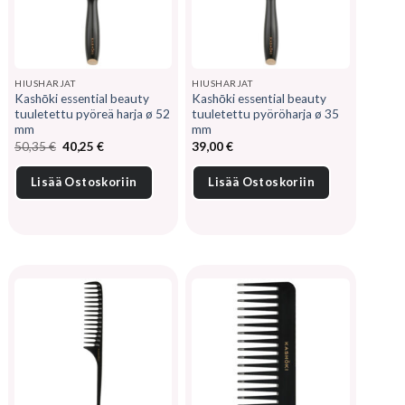
HIUSHARJAT
HIUSHARJAT
Kashōki essential beauty
Kashōki essential beauty
tuuletettu pyöreä harja ø 52
tuuletettu pyöröharja ø 35
mm
mm
Alkuperäinen
Nykyinen
50,35
€
40,25
€
39,00
€
hinta
hinta
oli:
on:
50,35 €.
40,25 €.
Lisää Ostoskoriin
Lisää Ostoskoriin