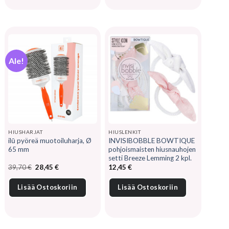
Ale!
HIUSHARJAT
HIUSLENKIT
ilū pyöreä muotoiluharja, Ø
INVISIBOBBLE BOWTIQUE
65 mm
pohjoismaisten hiusnauhojen
setti Breeze Lemming 2 kpl.
Alkuperäinen
Nykyinen
39,70
€
28,45
€
12,45
€
hinta
hinta
oli:
on:
39,70 €.
28,45 €.
Lisää Ostoskoriin
Lisää Ostoskoriin