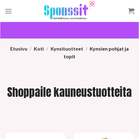
Skip
to
content
Etusivu
/
Koti
/
Kynsituotteet
/
Kynsien pohjat ja
topit
Shoppaile kauneustuotteita