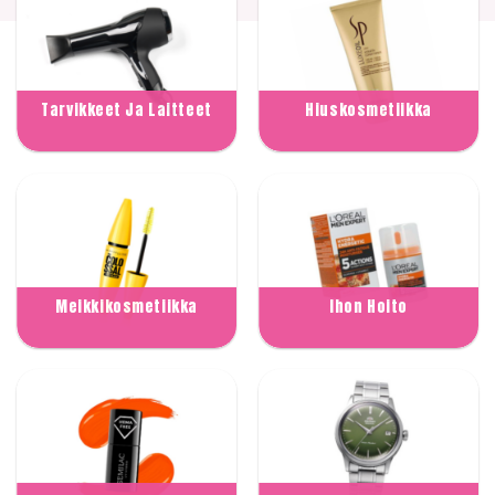
Tarvikkeet Ja Laitteet
Hiuskosmetiikka
Meikkikosmetiikka
Ihon Hoito