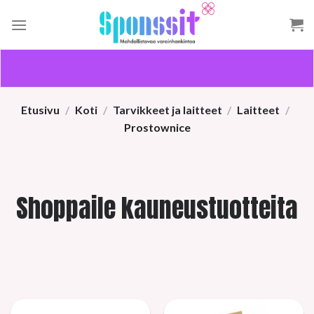
Skip
to
content
Etusivu
/
Koti
/
Tarvikkeet ja laitteet
/
Laitteet
/
Prostownice
Shoppaile kauneustuotteita