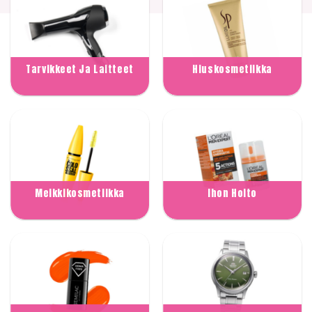
Tarvikkeet Ja Laitteet
Hiuskosmetiikka
Meikkikosmetiikka
Ihon Hoito