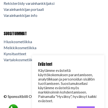
Rekisteröidy varainhankkijaksi
Varainhankkijan portaali
Varainhankkijan info
SUOSITUIMMAT
Hiuskosmetiikka
Meikkikosmetiikka
Kynsituotteet
Vartalokosmetiikka
Evästeet
Käytämme evästeitä
käyttökokemuksen parantamiseen,
analytiikkaan ja personoidun sisällön
tuottamiseen. Suostumuksellasi
käytämme evästeitä myös
markkinoinnin kohdentamiseen.
© Sponssitbiili Oy. 2024. Kaikki oikeudet pidätetään.
Painamalla "Hyväksy", hyväksyt kaikki
evästeet.