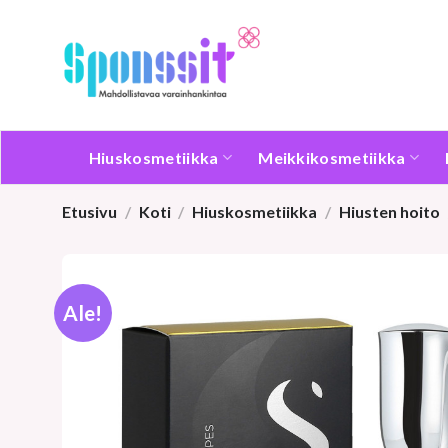
Skip
to
content
Hiuskosmetiikka
Meikkikosmetiikka
Etusivu
/
Koti
/
Hiuskosmetiikka
/
Hiusten hoito
Ale!