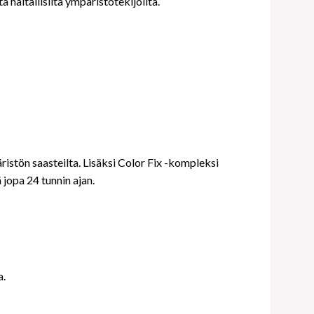
ä haitallisilta ympäristötekijöiltä.
ristön saasteilta. Lisäksi Color Fix -kompleksi
 jopa 24 tunnin ajan.
a.