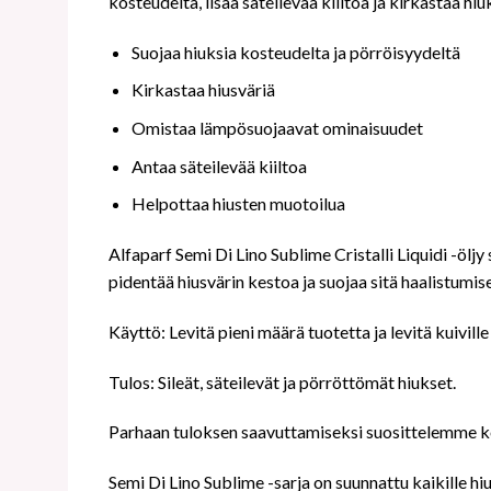
kosteudelta, lisää säteilevää kiiltoa ja kirkastaa hiu
Suojaa hiuksia kosteudelta ja pörröisyydeltä
Kirkastaa hiusväriä
Omistaa lämpösuojaavat ominaisuudet
Antaa säteilevää kiiltoa
Helpottaa hiusten muotoilua
Alfaparf Semi Di Lino Sublime Cristalli Liquidi -ölj
pidentää hiusvärin kestoa ja suojaa sitä haalistumise
Käyttö: Levitä pieni määrä tuotetta ja levitä kuiville 
Tulos: Sileät, säteilevät ja pörröttömät hiukset.
Parhaan tuloksen saavuttamiseksi suosittelemme ko
Semi Di Lino Sublime -sarja on suunnattu kaikille hiu