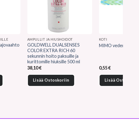
ILLE
AMPULLIT JA HIUSHOIDOT
KOTI
najovaahto
GOLDWELL DUALSENSES
MIMO vedenkestävä k
COLOR EXTRA RICH 60
sekunnin hoito paksuille ja
kurittomille hiuksille 500 ml
38,10
€
0,55
€
Lisää Ostoskoriin
Lisää Ostoskorii