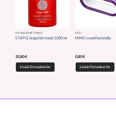
HIUSKOSMETIIKKA
KOTI
STAPIZ Argan’de maski 1000 ml
MIMO ovaali kynsiviila
20,80
€
0,80
€
Lisää Ostoskoriin
Lisää Ostoskoriin