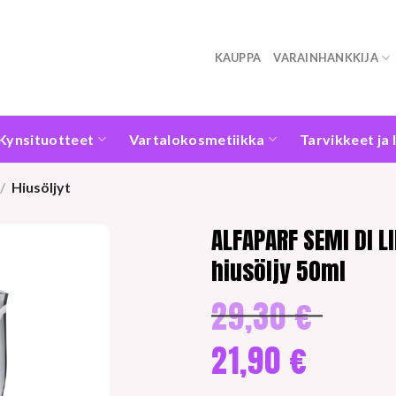
KAUPPA
VARAINHANKKIJA
Kynsituotteet
Vartalokosmetiikka
Tarvikkeet ja 
/
Hiusöljyt
ALFAPARF SEMI DI LI
hiusöljy 50ml
29,30
€
Alkuperäine
hinta
oli:
21,90
€
29,30 €.
Nykyinen