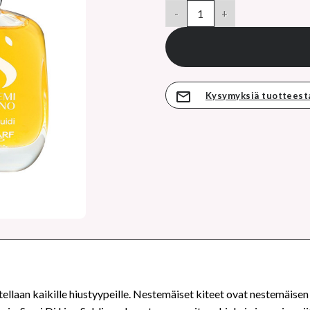
hinta
ALFAPARF SEMI DI LINO SUBLIME
on:
21,90 €.
Kysymyksiä tuotteest
itellaan kaikille hiustyypeille. Nestemäiset kiteet ovat nestemäise