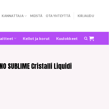
KANNATTAJA
MEISTÄ
OTA YHTEYTTÄ
KIRJAUDU
laitteet
Kellot ja korut
Kuulokkeet
NO SUBLIME Cristalli Liquidi
n