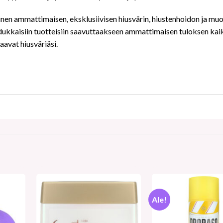
inen ammattimaisen, eksklusiivisen hiusvärin, hiustenhoidon ja muo
dukkaisiin tuotteisiin saavuttaakseen ammattimaisen tuloksen kaik
aavat hiusväriäsi.
Ale!