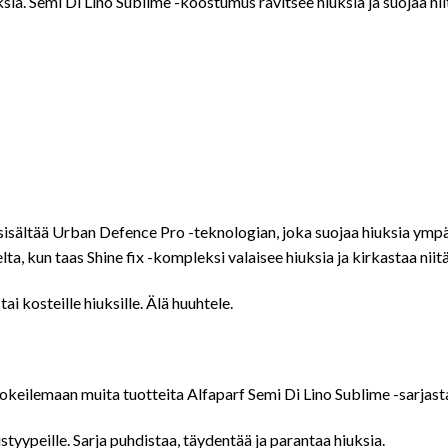
ksia. Semi Di Lino Sublime -koostumus ravitsee hiuksia ja suojaa niit
y sisältää Urban Defence Pro -teknologian, joka suojaa hiuksia ympä
lta, kun taas Shine fix -kompleksi valaisee hiuksia ja kirkastaa niitä
tai kosteille hiuksille. Älä huuhtele.
keilemaan muita tuotteita Alfaparf Semi Di Lino Sublime -sarjast
styypeille. Sarja puhdistaa, täydentää ja parantaa hiuksia.