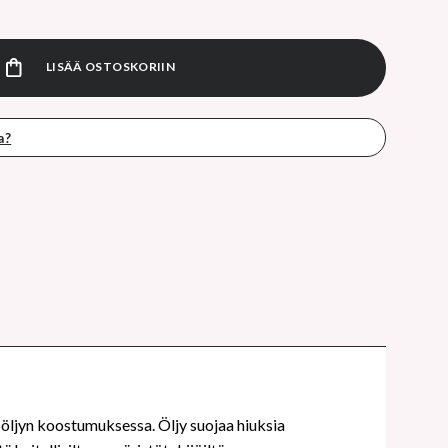
 Cristalli Liquidi hiusöljy 50ml määrä
LISÄÄ OSTOSKORIIN
a?
n öljyn koostumuksessa. Öljy suojaa hiuksia