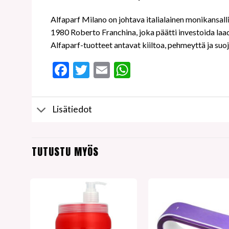
Alfaparf Milano on johtava italialainen monikansall
1980 Roberto Franchina, joka päätti investoida laa
Alfaparf-tuotteet antavat kiiltoa, pehmeyttä ja suoj
Facebook
Twitter
Email
WhatsApp
Lisätiedot
TUTUSTU MYÖS