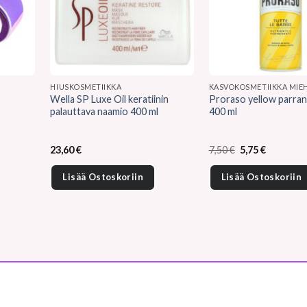
HIUSKOSMETIIKKA
KASVOKOSMETIIKKA MIEH
Wella SP Luxe Oil keratiinin
Proraso yellow parra
palauttava naamio 400 ml
400 ml
Alkuperäinen
Nykyinen
23,60
€
7,50
€
5,75
€
hinta
hinta
oli:
on:
Lisää Ostoskoriin
Lisää Ostoskoriin
7,50 €.
5,75 €.