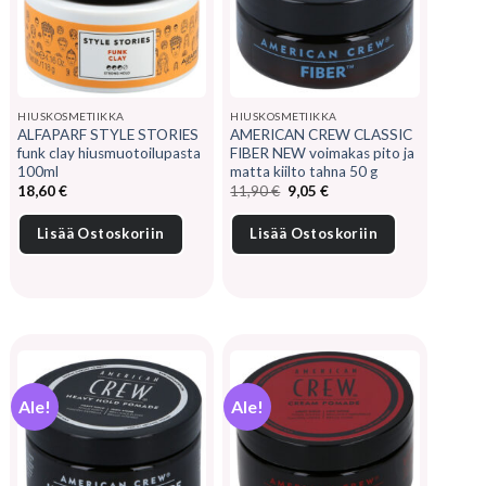
HIUSKOSMETIIKKA
HIUSKOSMETIIKKA
ALFAPARF STYLE STORIES
AMERICAN CREW CLASSIC
funk clay hiusmuotoilupasta
FIBER NEW voimakas pito ja
100ml
matta kiilto tahna 50 g
Alkuperäinen
Nykyinen
18,60
€
11,90
€
9,05
€
hinta
hinta
oli:
on:
11,90 €.
9,05 €.
Lisää Ostoskoriin
Lisää Ostoskoriin
Ale!
Ale!