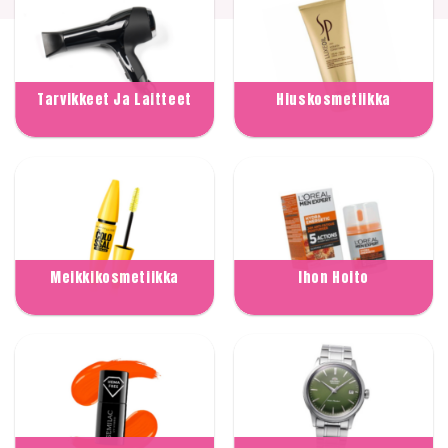
Tarvikkeet Ja Laitteet
Hiuskosmetiikka
Meikkikosmetiikka
Ihon Hoito