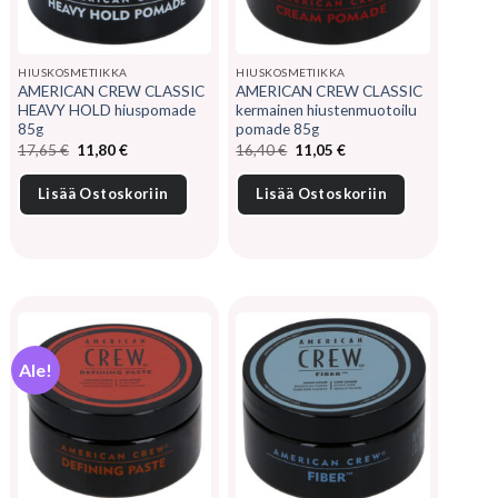
HIUSKOSMETIIKKA
HIUSKOSMETIIKKA
AMERICAN CREW CLASSIC
AMERICAN CREW CLASSIC
HEAVY HOLD hiuspomade
kermainen hiustenmuotoilu
85g
pomade 85g
Alkuperäinen
Nykyinen
Alkuperäinen
Nykyinen
17,65
€
11,80
€
16,40
€
11,05
€
hinta
hinta
hinta
hinta
oli:
on:
oli:
on:
17,65 €.
11,80 €.
16,40 €.
11,05 €.
Lisää Ostoskoriin
Lisää Ostoskoriin
Ale!