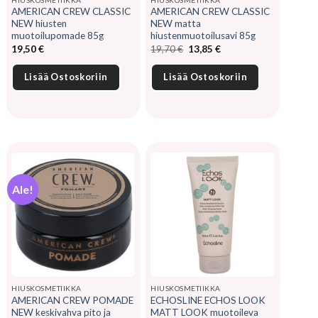
AMERICAN CREW CLASSIC
AMERICAN CREW CLASSIC
NEW hiusten
NEW matta
muotoilupomade 85g
hiustenmuotoilusavi 85g
Alkuperäinen
Nykyinen
19,50
€
19,70
€
13,85
€
hinta
hinta
oli:
on:
19,70 €.
13,85 €.
Lisää Ostoskoriin
Lisää Ostoskoriin
Ale!
HIUSKOSMETIIKKA
HIUSKOSMETIIKKA
AMERICAN CREW POMADE
ECHOSLINE ECHOS LOOK
NEW keskivahva pito ja
MATT LOOK muotoileva