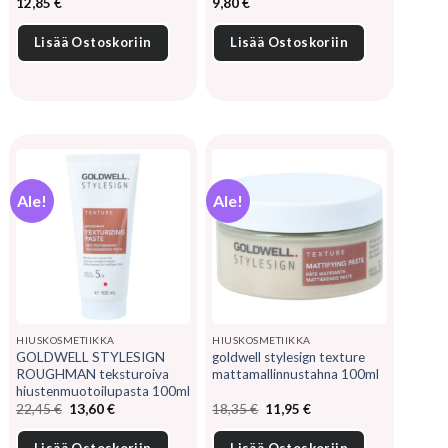
12,85
€
9,80
€
Lisää Ostoskoriin
Lisää Ostoskoriin
Ale!
Ale!
HIUSKOSMETIIKKA
HIUSKOSMETIIKKA
GOLDWELL STYLESIGN
goldwell stylesign texture
ROUGHMAN teksturoiva
mattamallinnustahna 100ml
hiustenmuotoilupasta 100ml
Alkuperäinen
Nykyinen
Alkuperäinen
Nykyinen
22,45
€
13,60
€
18,35
€
11,95
€
hinta
hinta
hinta
hinta
oli:
on:
oli:
on:
22,45 €.
13,60 €.
18,35 €.
11,95 €.