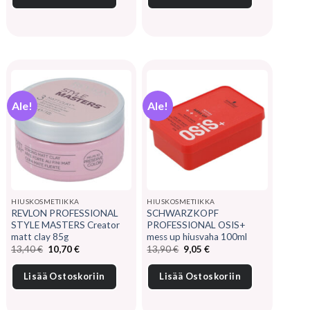
Ale!
Ale!
HIUSKOSMETIIKKA
HIUSKOSMETIIKKA
REVLON PROFESSIONAL
SCHWARZKOPF
STYLE MASTERS Creator
PROFESSIONAL OSIS+
matt clay 85g
mess up hiusvaha 100ml
Alkuperäinen
Nykyinen
Alkuperäinen
Nykyinen
13,40
€
10,70
€
13,90
€
9,05
€
hinta
hinta
hinta
hinta
oli:
on:
oli:
on:
13,40 €.
10,70 €.
13,90 €.
9,05 €.
Lisää Ostoskoriin
Lisää Ostoskoriin