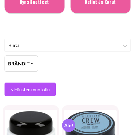
Kynsituotteet
Kellot Ja Korut
Hinta
BRÄNDIT
< Hiusten muotoilu
Ale!