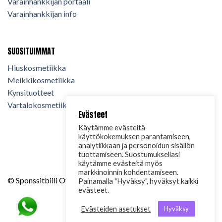
Varainhankkijan portaali
Varainhankkijan info
SUOSITUIMMAT
Hiuskosmetiikka
Meikkikosmetiikka
Kynsituotteet
Vartalokosmetiikka
Evästeet
Käytämme evästeitä
käyttökokemuksen parantamiseen,
analytiikkaan ja personoidun sisällön
tuottamiseen. Suostumuksellasi
käytämme evästeitä myös
markkinoinnin kohdentamiseen.
© Sponssitbiili Oy. 2024. Kaikki oikeudet pidätetään.
Painamalla "Hyväksy", hyväksyt kaikki
evästeet.
Evästeiden asetukset
Hyväksy