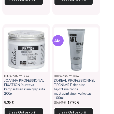
Lisää Ostoskoriin
Lisää Ostoskoriin
Ale!
HIUSKOSMETIIKKA
HIUSKOSMETIIKKA
JOANNA PROFESSIONAL
L’OREAL PROFESSIONNEL
FIXATION joustava
TECNI.ART depolish
kampauksen kiinnityspasta
hajottava tahna
200g
mattapintainen vaikutus
100ml
Alkuperäinen
Nykyinen
8,35
€
25,60
€
17,90
€
hinta
hinta
oli:
on:
25,60 €.
17,90 €.
Lisää Ostoskoriin
Lisää Ostoskoriin