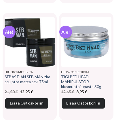
Ale!
Ale!
HIUSKOSMETIIKKA
HIUSKOSMETIIKKA
SEBASTIAN SEB MAN the
TIGI BED HEAD
sculptor matta savi 75ml
MANIPULATOR
hiusmuotoilupasta 30g
Alkuperäinen
Nykyinen
Alkuperäinen
Nykyinen
21,50
€
12,95
€
12,65
€
8,95
€
hinta
hinta
hinta
hinta
oli:
on:
oli:
on:
21,50 €.
12,95 €.
12,65 €.
8,95 €.
Lisää Ostoskoriin
Lisää Ostoskoriin