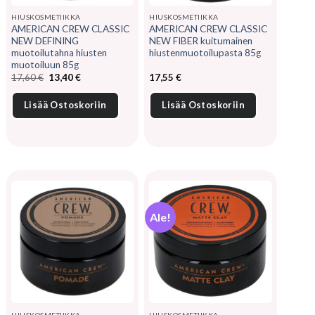
HIUSKOSMETIIKKA
HIUSKOSMETIIKKA
AMERICAN CREW CLASSIC
AMERICAN CREW CLASSIC
NEW DEFINING
NEW FIBER kuitumainen
muotoilutahna hiusten
hiustenmuotoilupasta 85g
muotoiluun 85g
Alkuperäinen
Nykyinen
17,60
€
13,40
€
17,55
€
hinta
hinta
oli:
on:
17,60 €.
13,40 €.
Lisää Ostoskoriin
Lisää Ostoskoriin
Ale!
HIUSKOSMETIIKKA
HIUSKOSMETIIKKA