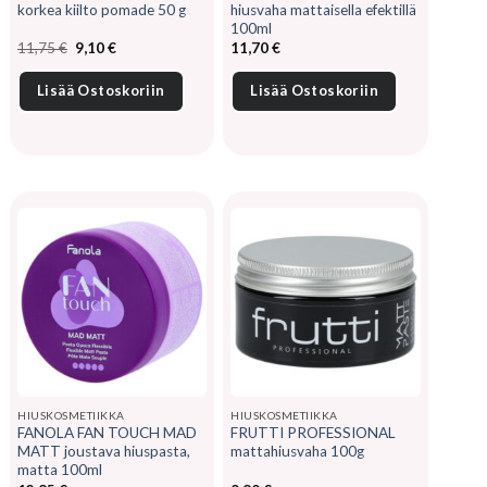
korkea kiilto pomade 50 g
hiusvaha mattaisella efektillä
100ml
Alkuperäinen
Nykyinen
11,75
€
9,10
€
11,70
€
hinta
hinta
oli:
on:
11,75 €.
9,10 €.
Lisää Ostoskoriin
Lisää Ostoskoriin
HIUSKOSMETIIKKA
HIUSKOSMETIIKKA
FANOLA FAN TOUCH MAD
FRUTTI PROFESSIONAL
MATT joustava hiuspasta,
mattahiusvaha 100g
matta 100ml