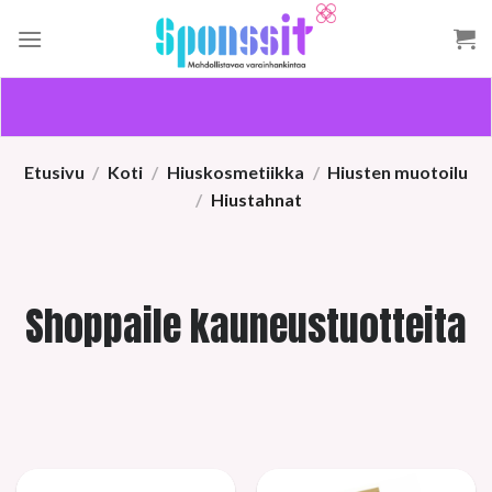
Skip
to
content
Etusivu
/
Koti
/
Hiuskosmetiikka
/
Hiusten muotoilu
/
Hiustahnat
Shoppaile kauneustuotteita