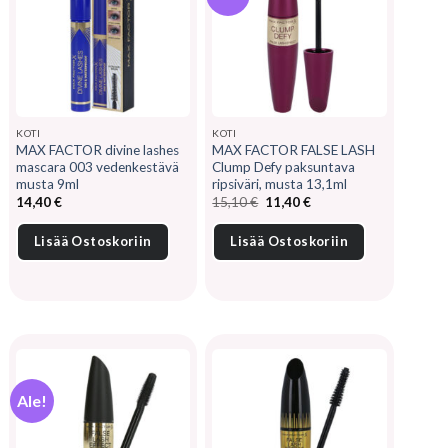
KOTI
KOTI
MAX FACTOR divine lashes
MAX FACTOR FALSE LASH
mascara 003 vedenkestävä
Clump Defy paksuntava
musta 9ml
ripsiväri, musta 13,1ml
Alkuperäinen
Nykyinen
14,40
€
15,10
€
11,40
€
hinta
hinta
oli:
on:
15,10 €.
11,40 €.
Lisää Ostoskoriin
Lisää Ostoskoriin
Ale!