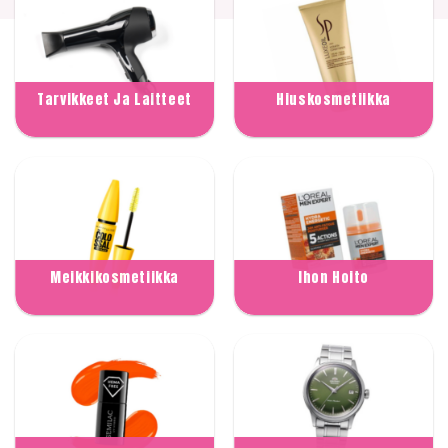
Tarvikkeet Ja Laitteet
Hiuskosmetiikka
Meikkikosmetiikka
Ihon Hoito