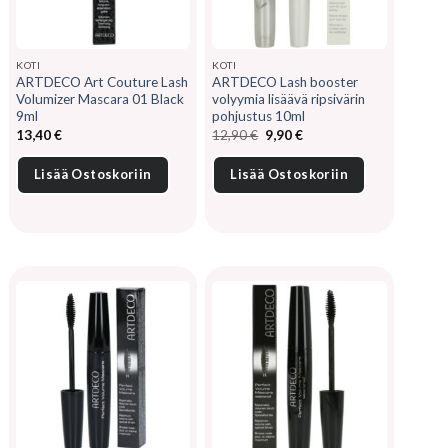
KOTI
KOTI
ARTDECO Art Couture Lash
ARTDECO Lash booster
Volumizer Mascara 01 Black
volyymia lisäävä ripsivärin
9ml
pohjustus 10ml
Alkuperäinen
Nykyinen
13,40
€
12,90
€
9,90
€
hinta
hinta
oli:
on:
12,90 €.
9,90 €.
Lisää Ostoskoriin
Lisää Ostoskoriin