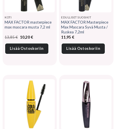
KOTI
EDULLISET SUOSIKIT
MAX FACTOR masterpiece
MAX FACTOR Masterpiece
max mascara musta 7,2 ml
Max Mascara Syvä Musta /
Ruskea 7,2ml
Alkuperäinen
Nykyinen
13,85
€
10,20
€
11,95
€
hinta
hinta
oli:
on:
13,85 €.
10,20 €.
Lisää Ostoskoriin
Lisää Ostoskoriin