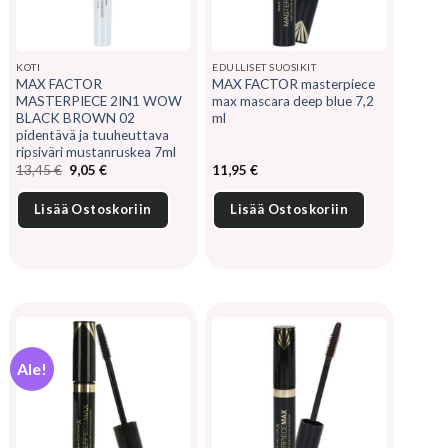
KOTI
EDULLISET SUOSIKIT
MAX FACTOR
MAX FACTOR masterpiece
MASTERPIECE 2IN1 WOW
max mascara deep blue 7,2
BLACK BROWN 02
ml
pidentävä ja tuuheuttava
ripsiväri mustanruskea 7ml
Alkuperäinen
Nykyinen
13,45
€
9,05
€
11,95
€
hinta
hinta
oli:
on:
13,45 €.
9,05 €.
Lisää Ostoskoriin
Lisää Ostoskoriin
Ale!