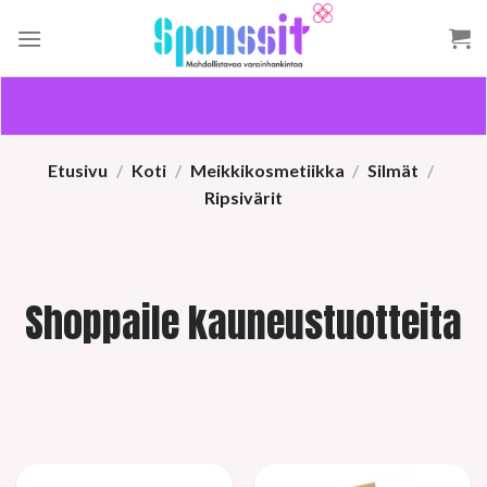
Skip
to
content
Etusivu
/
Koti
/
Meikkikosmetiikka
/
Silmät
/
Ripsivärit
Shoppaile kauneustuotteita