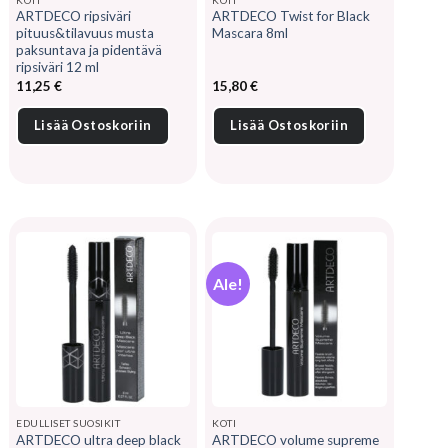
ARTDECO ripsiväri
ARTDECO Twist for Black
pituus&tilavuus musta
Mascara 8ml
paksuntava ja pidentävä
ripsiväri 12 ml
11,25
€
15,80
€
Lisää Ostoskoriin
Lisää Ostoskoriin
Ale!
EDULLISET SUOSIKIT
KOTI
ARTDECO ultra deep black
ARTDECO volume supreme