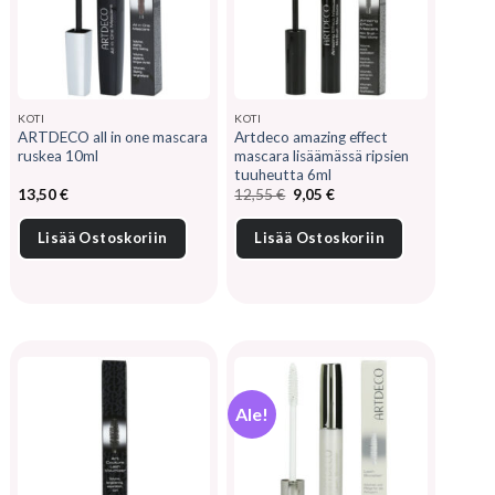
KOTI
KOTI
ARTDECO all in one mascara
Artdeco amazing effect
ruskea 10ml
mascara lisäämässä ripsien
tuuheutta 6ml
Alkuperäinen
Nykyinen
13,50
€
12,55
€
9,05
€
hinta
hinta
oli:
on:
12,55 €.
9,05 €.
Lisää Ostoskoriin
Lisää Ostoskoriin
Ale!