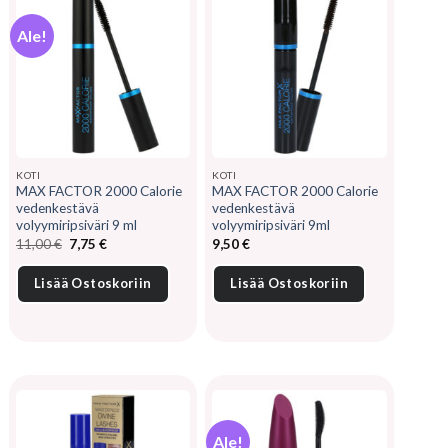
Ale!
KOTI
KOTI
MAX FACTOR 2000 Calorie
MAX FACTOR 2000 Calorie
vedenkestävä
vedenkestävä
volyymiripsiväri 9 ml
volyymiripsiväri 9ml
Alkuperäinen
Nykyinen
11,00
€
7,75
€
9,50
€
hinta
hinta
oli:
on:
11,00 €.
7,75 €.
Lisää Ostoskoriin
Lisää Ostoskoriin
Ale!