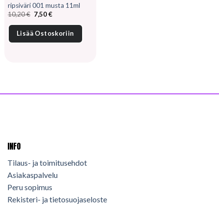
ripsiväri 001 musta 11ml
Alkuperäinen
Nykyinen
10,20
€
7,50
€
hinta
hinta
oli:
on:
10,20 €.
7,50 €.
Lisää Ostoskoriin
INFO
Tilaus- ja toimitusehdot
Asiakaspalvelu
Peru sopimus
Rekisteri- ja tietosuojaseloste