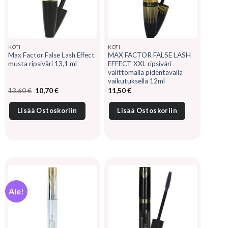
KOTI
KOTI
Max Factor False Lash Effect
MAX FACTOR FALSE LASH
musta ripsiväri 13,1 ml
EFFECT XXL ripsiväri
välittömällä pidentävällä
vaikutuksella 12ml
Alkuperäinen
Nykyinen
13,60
€
10,70
€
11,50
€
hinta
hinta
oli:
on:
13,60 €.
10,70 €.
Lisää Ostoskoriin
Lisää Ostoskoriin
Ale!