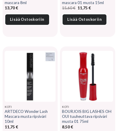
mascara 8ml
mascara 01 musta 15ml
Alkuperäinen
Nykyinen
13,70
€
15,60
€
11,75
€
hinta
hinta
oli:
on:
15,60 €.
11,75 €.
Lisää Ostoskoriin
Lisää Ostoskoriin
KOTI
KOTI
ARTDECO Wonder Lash
BOURJOIS BIG LASHES OH
Mascara musta ripsiväri
OUI tuuheuttava ripsiväri
10ml
musta 01 75ml
11,75
€
8,50
€