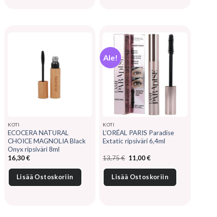
Ale!
KOTI
KOTI
ECOCERA NATURAL
L’ORÉAL PARIS Paradise
CHOICE MAGNOLIA Black
Extatic ripsiväri 6,4ml
Onyx ripsiväri 8ml
Alkuperäinen
Nykyinen
16,30
€
13,75
€
11,00
€
hinta
hinta
oli:
on:
13,75 €.
11,00 €.
Lisää Ostoskoriin
Lisää Ostoskoriin