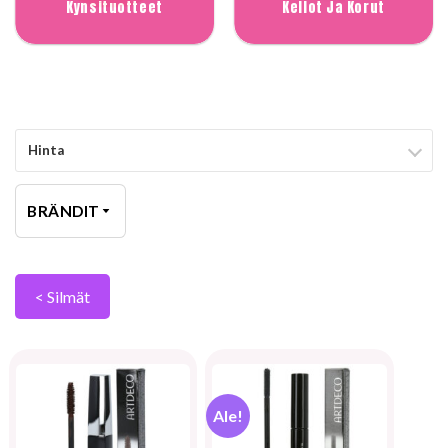
Kynsituotteet
Kellot Ja Korut
Hinta
BRÄNDIT
< Silmät
Ale!