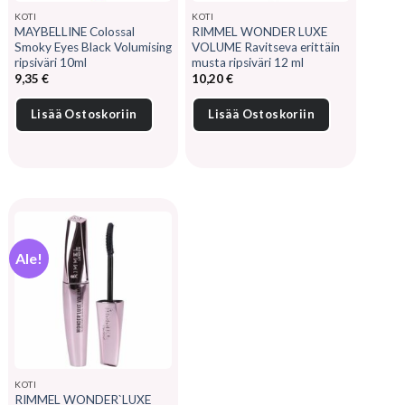
KOTI
KOTI
MAYBELLINE Colossal
RIMMEL WONDER LUXE
Smoky Eyes Black Volumising
VOLUME Ravitseva erittäin
ripsiväri 10ml
musta ripsiväri 12 ml
9,35
€
10,20
€
Lisää Ostoskoriin
Lisää Ostoskoriin
Ale!
KOTI
RIMMEL WONDER`LUXE