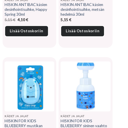
HISKIN ANTIBAC käsien
HISKIN ANTIBAC käsien
desinfiointisuihke, Happy
desinfiointisuihke, metsän
Spring 30ml
hedelmä 30ml
Alkuperäinen
Nykyinen
5,15
€
4,10
€
5,15
€
hinta
hinta
oli:
on:
5,15 €.
4,10 €.
Lisää Ostoskoriin
Lisää Ostoskoriin
KÄDET JA JALAT
KÄDET JA JALAT
HISKIN FOR KIDS
HISKIN FOR KIDS
BLUEBERRY mustikan
BLUEBERRY sininen vaahto