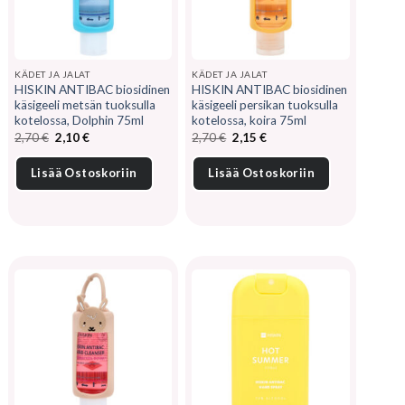
KÄDET JA JALAT
KÄDET JA JALAT
HISKIN ANTIBAC biosidinen
HISKIN ANTIBAC biosidinen
käsigeeli metsän tuoksulla
käsigeeli persikan tuoksulla
kotelossa, Dolphin 75ml
kotelossa, koira 75ml
Alkuperäinen
Nykyinen
Alkuperäinen
Nykyinen
2,70
€
2,10
€
2,70
€
2,15
€
hinta
hinta
hinta
hinta
oli:
on:
oli:
on:
2,70 €.
2,10 €.
2,70 €.
2,15 €.
Lisää Ostoskoriin
Lisää Ostoskoriin