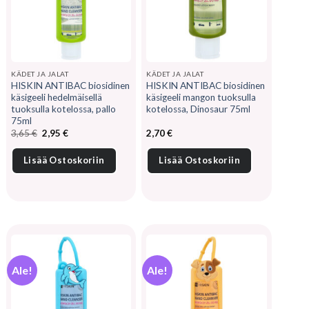
KÄDET JA JALAT
KÄDET JA JALAT
HISKIN ANTIBAC biosidinen
HISKIN ANTIBAC biosidinen
käsigeeli hedelmäisellä
käsigeeli mangon tuoksulla
tuoksulla kotelossa, pallo
kotelossa, Dinosaur 75ml
75ml
Alkuperäinen
Nykyinen
3,65
€
2,95
€
2,70
€
hinta
hinta
oli:
on:
3,65 €.
2,95 €.
Lisää Ostoskoriin
Lisää Ostoskoriin
Ale!
Ale!