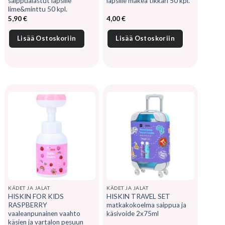
saippualastut lapsille
lapsille makea tikkari 50 kpl.
lime&minttu 50 kpl.
5,90
€
4,00
€
Lisää Ostoskoriin
Lisää Ostoskoriin
KÄDET JA JALAT
KÄDET JA JALAT
HISKIN FOR KIDS
HISKIN TRAVEL SET
RASPBERRY
matkakokoelma saippua ja
vaaleanpunainen vaahto
käsivoide 2x75ml
käsien ja vartalon pesuun