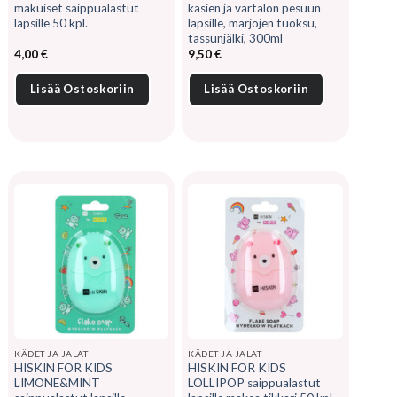
makuiset saippualastut
käsien ja vartalon pesuun
lapsille 50 kpl.
lapsille, marjojen tuoksu,
tassunjälki, 300ml
4,00
€
9,50
€
Lisää Ostoskoriin
Lisää Ostoskoriin
KÄDET JA JALAT
KÄDET JA JALAT
HISKIN FOR KIDS
HISKIN FOR KIDS
LIMONE&MINT
LOLLIPOP saippualastut