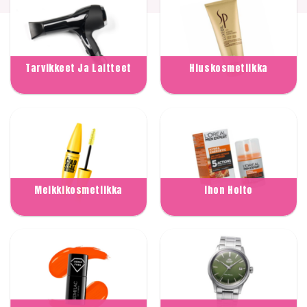
Tarvikkeet Ja Laitteet
Hiuskosmetiikka
Meikkikosmetiikka
Ihon Hoito