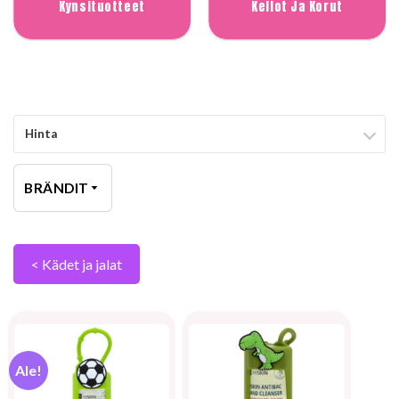
Kynsituotteet
Kellot Ja Korut
Hinta
BRÄNDIT
< Kädet ja jalat
Ale!