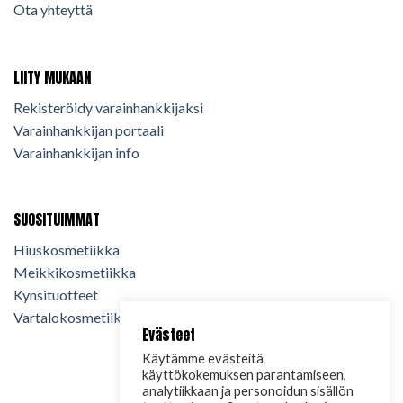
Ota yhteyttä
LIITY MUKAAN
Rekisteröidy varainhankkijaksi
Varainhankkijan portaali
Varainhankkijan info
SUOSITUIMMAT
Hiuskosmetiikka
Meikkikosmetiikka
Kynsituotteet
Vartalokosmetiikka
Evästeet
Käytämme evästeitä
käyttökokemuksen parantamiseen,
analytiikkaan ja personoidun sisällön