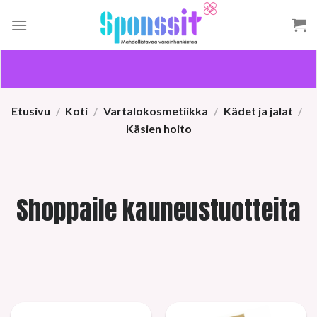
Skip
to
content
Etusivu
/
Koti
/
Vartalokosmetiikka
/
Kädet ja jalat
/
Käsien hoito
Shoppaile kauneustuotteita