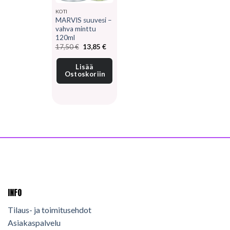
KOTI
MARVIS suuvesi –
vahva minttu
120ml
Alkuperäinen
Nykyinen
17,50
€
13,85
€
hinta
hinta
oli:
on:
17,50 €.
13,85 €.
Lisää
Ostoskoriin
INFO
Tilaus- ja toimitusehdot
Asiakaspalvelu