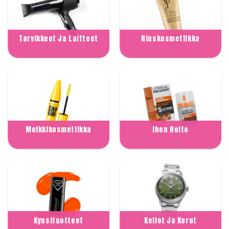
Tarvikkeet Ja Laitteet
Hiuskosmetiikka
Meikkikosmetiikka
Ihon Hoito
Kynsituotteet
Kellot Ja Korut