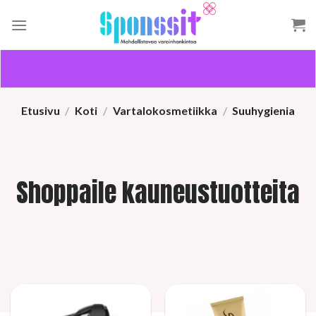
Skip
to
content
Etusivu
/
Koti
/
Vartalokosmetiikka
/
Suuhygienia
Shoppaile kauneustuotteita