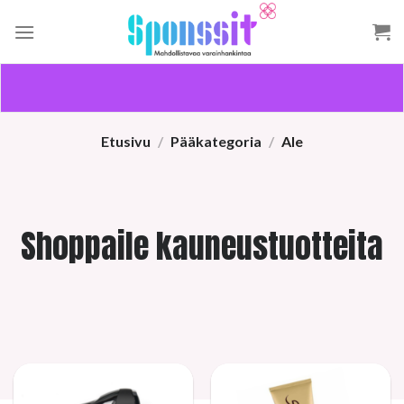
Skip
to
content
Etusivu
/
Pääkategoria
/
Ale
Shoppaile kauneustuotteita