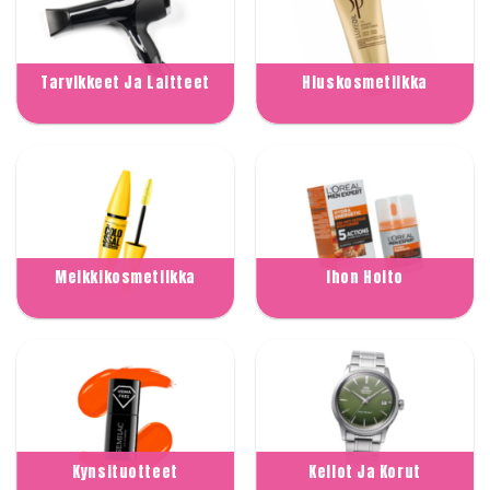
Tarvikkeet Ja Laitteet
Hiuskosmetiikka
Meikkikosmetiikka
Ihon Hoito
Kynsituotteet
Kellot Ja Korut