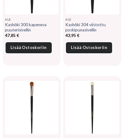
ALE
ALE
Kashōki 300 kapeneva
Kashōki 304 viistottu
puuterisivellin
poskipunasivellin
47,85
€
43,95
€
Lisää Ostoskoriin
Lisää Ostoskoriin