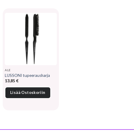
ALE
LUSSONI tupeerausharja
13,85
€
Lisää Ostoskoriin