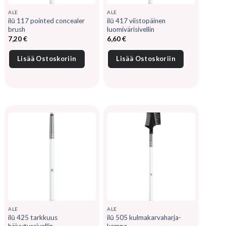
ALE
ALE
ilū 117 pointed concealer
ilū 417 viistopäinen
brush
luomivärisivellin
7,20
€
6,60
€
Lisää Ostoskoriin
Lisää Ostoskoriin
ALE
ALE
ilū 425 tarkkuus
ilū 505 kulmakarvaharja-
häivytyssivellin
kampa