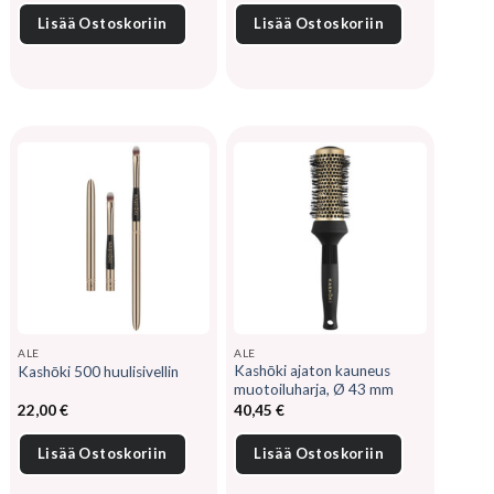
Lisää Ostoskoriin
Lisää Ostoskoriin
ALE
ALE
Kashōki ajaton kauneus
Kashōki 500 huulisivellin
muotoiluharja, Ø 43 mm
22,00
€
40,45
€
Lisää Ostoskoriin
Lisää Ostoskoriin