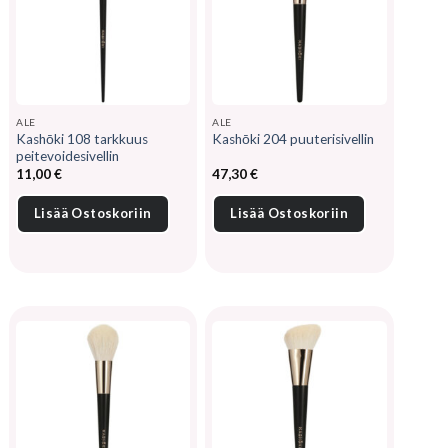
ALE
ALE
Kashōki 108 tarkkuus
Kashōki 204 puuterisivellin
peitevoidesivellin
11,00
€
47,30
€
Lisää Ostoskoriin
Lisää Ostoskoriin