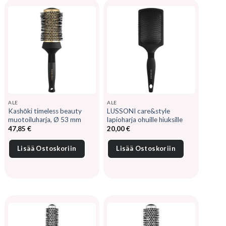
ALE
ALE
Kashōki timeless beauty
LUSSONI care&style
muotoiluharja, Ø 53 mm
lapioharja ohuille hiuksille
47,85
€
20,00
€
Lisää Ostoskoriin
Lisää Ostoskoriin