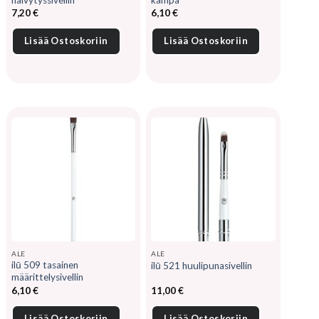
7,20
€
6,10
€
Lisää Ostoskoriin
Lisää Ostoskoriin
ALE
ALE
ilū 509 tasainen
ilū 521 huulipunasivellin
määrittelysivellin
6,10
€
11,00
€
Lisää Ostoskoriin
Lisää Ostoskoriin