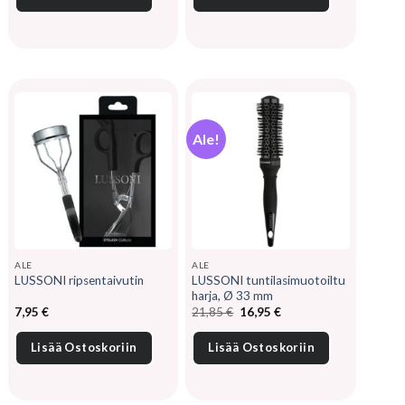
Ale!
ALE
ALE
LUSSONI tuntilasimuotoiltu
LUSSONI ripsentaivutin
harja, Ø 33 mm
Alkuperäinen
Nykyinen
7,95
€
21,85
€
16,95
€
hinta
hinta
oli:
on:
21,85 €.
16,95 €.
Lisää Ostoskoriin
Lisää Ostoskoriin