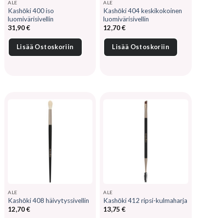
ALE
ALE
Kashōki 400 iso
Kashōki 404 keskikokoinen
luomivärisivellin
luomivärisivellin
31,90
€
12,70
€
Lisää Ostoskoriin
Lisää Ostoskoriin
ALE
ALE
Kashōki 408 häivytyssivellin
Kashōki 412 ripsi-kulmaharja
12,70
€
13,75
€