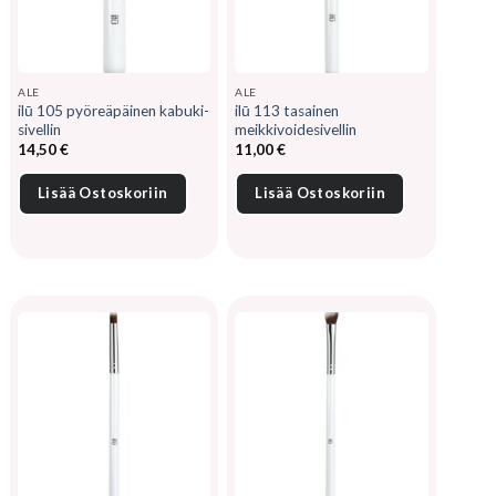
ALE
ALE
ilū 105 pyöreäpäinen kabuki-
ilū 113 tasainen
sivellin
meikkivoidesivellin
14,50
€
11,00
€
Lisää Ostoskoriin
Lisää Ostoskoriin