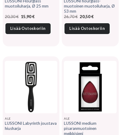
LUSSONI Hourglass
LUSSONI hourglass-
muotoiluharja, Ø 25 mm
muotoinen muotoiluharja, Ø
53 mm
Alkuperäinen
Nykyinen
Alkuperäinen
Nykyinen
20,30
€
15,90
€
26,70
€
20,50
€
hinta
hinta
hinta
hinta
oli:
on:
oli:
on:
20,30 €.
15,90 €.
26,70 €.
20,50 €.
Lisää Ostoskoriin
Lisää Ostoskoriin
ALE
ALE
LUSSONI Labyrinth joustava
LUSSONI medium
hiusharja
pisaranmuotoinen
meikkisieni