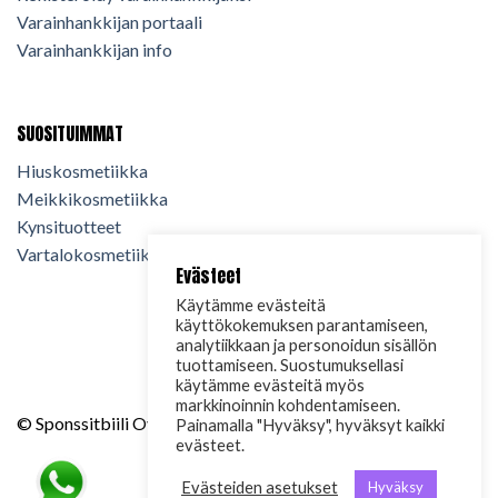
Varainhankkijan portaali
Varainhankkijan info
SUOSITUIMMAT
Hiuskosmetiikka
Meikkikosmetiikka
Kynsituotteet
Vartalokosmetiikka
Evästeet
Käytämme evästeitä
käyttökokemuksen parantamiseen,
analytiikkaan ja personoidun sisällön
tuottamiseen. Suostumuksellasi
käytämme evästeitä myös
markkinoinnin kohdentamiseen.
© Sponssitbiili Oy. 2024. Kaikki oikeudet pidätetään.
Painamalla "Hyväksy", hyväksyt kaikki
evästeet.
Evästeiden asetukset
Hyväksy