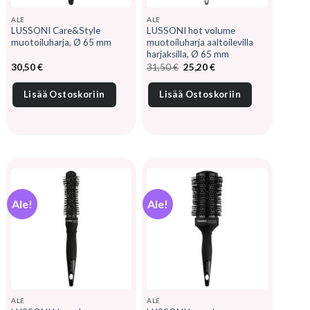
ALE
ALE
LUSSONI Care&Style
LUSSONI hot volume
muotoiluharja, Ø 65 mm
muotoiluharja aaltoilevilla
harjaksilla, Ø 65 mm
Alkuperäinen
Nykyinen
30,50
€
31,50
€
25,20
€
hinta
hinta
oli:
on:
31,50 €.
25,20 €.
Lisää Ostoskoriin
Lisää Ostoskoriin
Ale!
Ale!
ALE
ALE