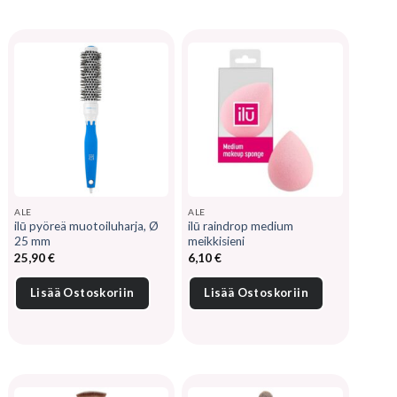
ALE
ALE
ilū pyöreä muotoiluharja, Ø
ilū raindrop medium
25 mm
meikkisieni
25,90
€
6,10
€
Lisää Ostoskoriin
Lisää Ostoskoriin