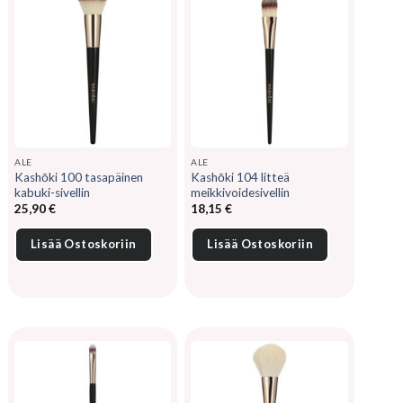
ALE
ALE
Kashōki 100 tasapäinen
Kashōki 104 litteä
kabuki-sivellin
meikkivoidesivellin
25,90
€
18,15
€
Lisää Ostoskoriin
Lisää Ostoskoriin