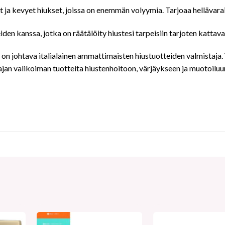
ja kevyet hiukset, joissa on enemmän volyymia. Tarjoaa hellävarai
 kanssa, jotka on räätälöity hiustesi tarpeisiin tarjoten kattava
 se on johtava italialainen ammattimaisten hiustuotteiden valmista
aajan valikoiman tuotteita hiustenhoitoon, värjäykseen ja muotoi