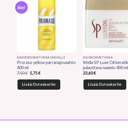
Ale!
KASVOKOSMETIIKKA MIEHILLE
HIUSKOSMETIIKKA
Proraso yellow parranajovaahto
Wella SP Luxe Oil keratii
400 ml
palauttava naamio 400 m
Alkuperäinen
Nykyinen
7,50
€
5,75
€
23,60
€
hinta
hinta
oli:
on:
Lisää Ostoskoriin
Lisää Ostoskoriin
7,50 €.
5,75 €.