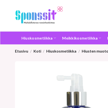
Skip
to
content
Hiuskosmetiikka
Meikkikosmetiikka
Etusivu
/
Koti
/
Hiuskosmetiikka
/
Hiusten muoto