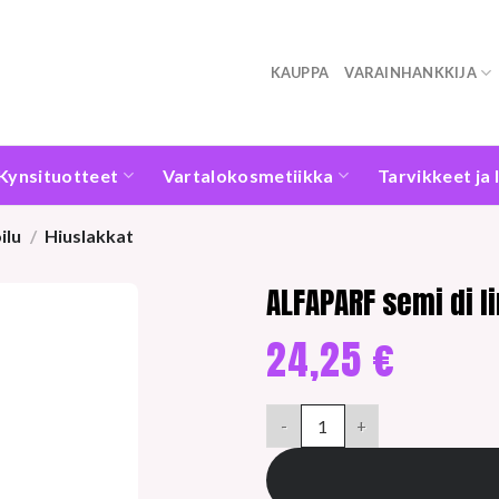
KAUPPA
VARAINHANKKIJA
Kynsituotteet
Vartalokosmetiikka
Tarvikkeet ja 
ilu
/
Hiuslakkat
ALFAPARF semi di 
24,25
€
ALFAPARF semi di lino volume 