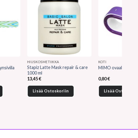
HIUSKOSMETIIKKA
KOTI
Stapiz Latte Mask repair & care
siviila
MIMO ovaali kynsivii
1000 ml
13,45
€
0,80
€
Lisää Ostoskoriin
Lisää Ostoskorii