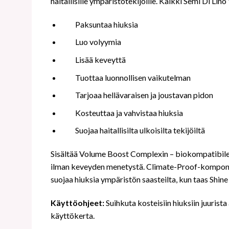
haitallisille ympäristötekijöille. Kaikki Semi Di Lin
Paksuntaa hiuksia
Luo volyymia
Lisää keveyttä
Tuottaa luonnollisen vaikutelman
Tarjoaa hellävaraisen ja joustavan pidon
Kosteuttaa ja vahvistaa hiuksia
Suojaa haitallisilta ulkoisilta tekijöiltä
Sisältää Volume Boost Complexin – biokompatibilen 
ilman keveyden menetystä. Climate-Proof-komponent
suojaa hiuksia ympäristön saasteilta, kun taas Shine 
Käyttöohjeet:
Suihkuta kosteisiin hiuksiin juurist
käyttökerta.