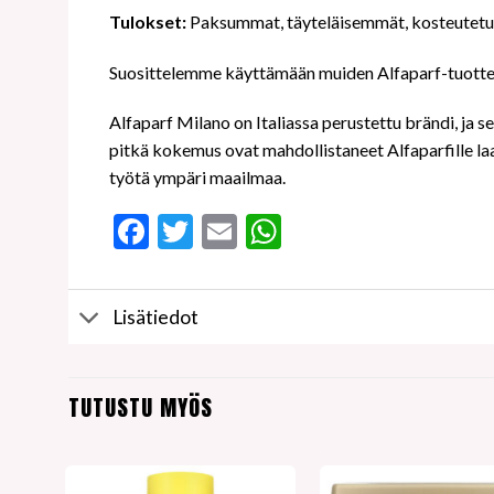
Tulokset:
Paksummat, täyteläisemmät, kosteutetut 
Suosittelemme käyttämään muiden Alfaparf-tuotteiden
Alfaparf Milano on Italiassa perustettu brändi, ja
pitkä kokemus ovat mahdollistaneet Alfaparfille l
työtä ympäri maailmaa.
Facebook
Twitter
Email
WhatsApp
Lisätiedot
TUTUSTU MYÖS