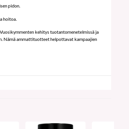
sen pidon.
a hoitoa.
ja. Vuosikymmenten kehitys tuotantomenetelmissä ja
luun. Nämä ammattituotteet helpottavat kampaajien