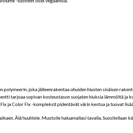
o Volume -tuotteet ovat vegaanisia.
polymeerin, joka jälleenrakentaa ohuiden hiusten sisäisen rakente
ti tarjoaa sopivan kosteustason suojaten hiuksia lämmöltä ja ko
Fix ja Color Fix -kompleksit pidentävät värin kestoa ja tuovat lisää
a alkaen. Älä huuhtele. Muotoile haluamallasi tavalla. Suositellaan 