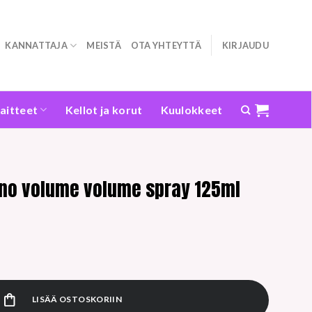
KANNATTAJA
MEISTÄ
OTA YHTEYTTÄ
KIRJAUDU
laitteet
Kellot ja korut
Kuulokkeet
lino volume volume spray 125ml
volume spray 125ml määrä
LISÄÄ OSTOSKORIIN