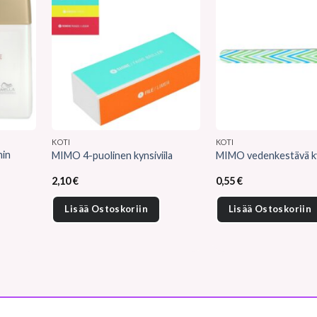
KOTI
KOTI
nin
MIMO 4-puolinen kynsiviila
MIMO vedenkestävä kyn
l
2,10
€
0,55
€
Lisää Ostoskoriin
Lisää Ostoskoriin