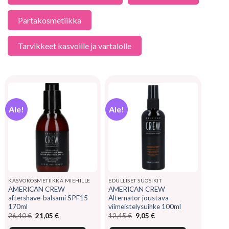
Partakosmetiikka
Tarvikkeet kasvoille ja vartalolle
Ale!
Ale!
KASVOKOSMETIIKKA MIEHILLE
EDULLISET SUOSIKIT
AMERICAN CREW
AMERICAN CREW
aftershave-balsami SPF15
Alternator joustava
170ml
viimeistelysuihke 100ml
Alkuperäinen
Nykyinen
Alkuperäinen
Nykyinen
26,40
€
21,05
€
12,45
€
9,05
€
hinta
hinta
hinta
hinta
oli:
on:
oli:
on: