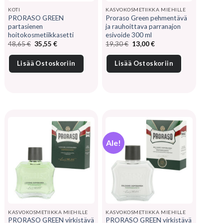
KOTI
KASVOKOSMETIIKKA MIEHILLE
PRORASO GREEN
Proraso Green pehmentävä
partasienen
ja rauhoittava parranajon
hoitokosmetiikkasetti
esivoide 300 ml
Alkuperäinen
Nykyinen
Alkuperäinen
Nykyinen
48,65
€
35,55
€
19,30
€
13,00
€
hinta
hinta
hinta
hinta
oli:
on:
oli:
on:
48,65 €.
35,55 €.
19,30 €.
13,00 €.
Lisää Ostoskoriin
Lisää Ostoskoriin
Ale!
KASVOKOSMETIIKKA MIEHILLE
KASVOKOSMETIIKKA MIEHILLE
PRORASO GREEN virkistävä
PRORASO GREEN virkistävä