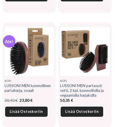
Ale!
KOTI
KOTI
LUSSONI MEN luonnollinen
LUSSONI MEN partasuti
partaharja, ovaali
setti, 2 kpl, luonnollisilla ja
vegaanisilla harjaksilla
Alkuperäinen
Nykyinen
30,40
€
23,80
€
50,35
€
hinta
hinta
oli:
on:
30,40 €.
23,80 €.
Lisää Ostoskoriin
Lisää Ostoskoriin