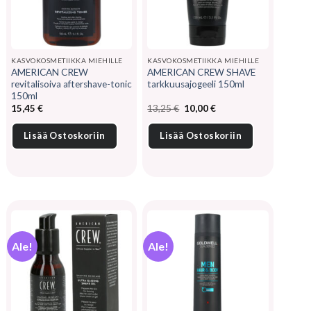
KASVOKOSMETIIKKA MIEHILLE
KASVOKOSMETIIKKA MIEHILLE
AMERICAN CREW
AMERICAN CREW SHAVE
revitalisoiva aftershave-tonic
tarkkuusajogeeli 150ml
150ml
Alkuperäinen
Nykyinen
15,45
€
13,25
€
10,00
€
hinta
hinta
oli:
on:
13,25 €.
10,00 €.
Lisää Ostoskoriin
Lisää Ostoskoriin
Ale!
Ale!