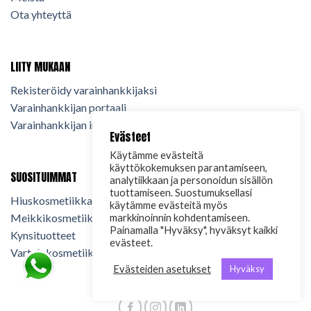
Ota yhteyttä
LIITY MUKAAN
Rekisteröidy varainhankkijaksi
Varainhankkijan portaali
Varainhankkijan info
Evästeet
Käytämme evästeitä
käyttökokemuksen parantamiseen,
SUOSITUIMMAT
analytiikkaan ja personoidun sisällön
tuottamiseen. Suostumuksellasi
Hiuskosmetiikka
käytämme evästeitä myös
Meikkikosmetiikka
markkinoinnin kohdentamiseen.
Painamalla "Hyväksy", hyväksyt kaikki
Kynsituotteet
evästeet.
Vartalokosmetiikka
Evästeiden asetukset
Hyväksy