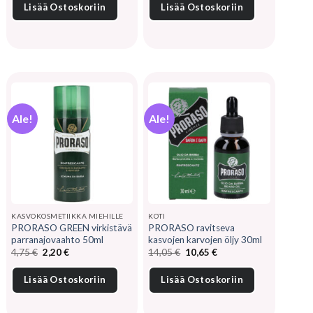
9,20 €.
6,70 €.
6,10 €.
4,10 €.
Lisää Ostoskoriin
Lisää Ostoskoriin
Ale!
Ale!
KASVOKOSMETIIKKA MIEHILLE
KOTI
PRORASO GREEN virkistävä
PRORASO ravitseva
parranajovaahto 50ml
kasvojen karvojen öljy 30ml
Alkuperäinen
Nykyinen
Alkuperäinen
Nykyinen
4,75
€
2,20
€
14,05
€
10,65
€
hinta
hinta
hinta
hinta
oli:
on:
oli:
on:
4,75 €.
2,20 €.
14,05 €.
10,65 €.
Lisää Ostoskoriin
Lisää Ostoskoriin