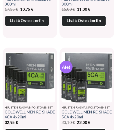
300ml
300ml
Alkuperäinen
Nykyinen
Alkuperäinen
Nykyinen
17,35
€
10,75
€
15,00
€
11,00
€
hinta
hinta
hinta
hinta
oli:
on:
oli:
on:
17,35 €.
10,75 €.
15,00 €.
11,00 €.
Lisää Ostoskoriin
Lisää Ostoskoriin
Ale!
HIUSTEN RASVANPOISTOAINEET
HIUSTEN RASVANPOISTOAINEET
GOLDWELL MEN RE-SHADE
GOLDWELL MEN RE-SHADE
4CA 4x20ml
5CA 4x20ml
Alkuperäinen
Nykyinen
32,95
€
33,10
€
23,00
€
hinta
hinta
oli:
on: