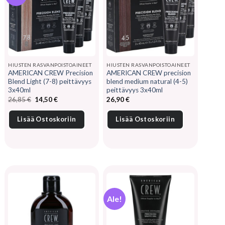
HIUSTEN RASVANPOISTOAINEET
HIUSTEN RASVANPOISTOAINEET
AMERICAN CREW Precision
AMERICAN CREW precision
Blend Light (7-8) peittävyys
blend medium natural (4-5)
3x40ml
peittävyys 3x40ml
Alkuperäinen
Nykyinen
26,85
€
14,50
€
26,90
€
hinta
hinta
oli:
on:
26,85 €.
14,50 €.
Lisää Ostoskoriin
Lisää Ostoskoriin
Ale!