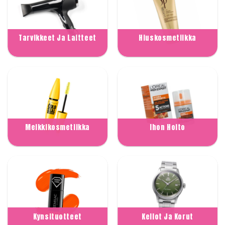
Tarvikkeet Ja Laitteet
Hiuskosmetiikka
Meikkikosmetiikka
Ihon Hoito
Kynsituotteet
Kellot Ja Korut