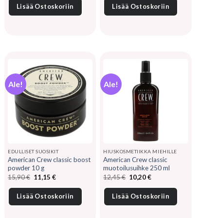
26,40 €.
21,05 €.
12,45 €.
9,05 €.
Lisää Ostoskoriin
Lisää Ostoskoriin
Ale!
Ale!
EDULLISET SUOSIKIT
HIUSKOSMETIIKKA MIEHILLE
American Crew classic boost
American Crew classic
powder 10 g
muotoilusuihke 250 ml
Alkuperäinen
Nykyinen
Alkuperäinen
Nykyinen
15,90
€
11,15
€
12,45
€
10,20
€
hinta
hinta
hinta
hinta
oli:
on:
oli:
on:
15,90 €.
11,15 €.
12,45 €.
10,20 €.
Lisää Ostoskoriin
Lisää Ostoskoriin