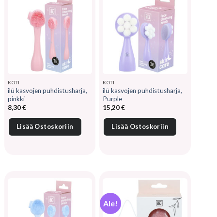
KOTI
KOTI
ilū kasvojen puhdistusharja,
ilū kasvojen puhdistusharja,
pinkki
Purple
8,30
€
15,20
€
Lisää Ostoskoriin
Lisää Ostoskoriin
Ale!