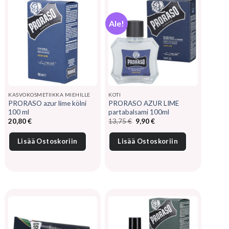
Ale!
KASVOKOSMETIIKKA MIEHILLE
KOTI
PRORASO azur lime kölni
PRORASO AZUR LIME
100 ml
partabalsami 100ml
Alkuperäinen
Nykyinen
20,80
€
13,75
€
9,90
€
hinta
hinta
oli:
on:
13,75 €.
9,90 €.
Lisää Ostoskoriin
Lisää Ostoskoriin