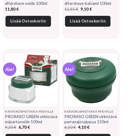
aftershave voide 100ml
aftershave-balsami 100ml
Alkuperäinen
Nykyinen
11,80
€
11,95
€
9,10
€
hinta
hinta
oli:
on:
11,95 €.
9,10 €.
Lisää Ostoskoriin
Lisää Ostoskoriin
Ale!
Ale!
KASVOKOSMETIIKKA MIEHILLE
KASVOKOSMETIIKKA MIEHILLE
PRORASO GREEN virkistävä
PRORASO GREEN virkistävä
esipartavoide 100ml
parranajosaippua 150ml
Alkuperäinen
Nykyinen
Alkuperäinen
Nykyinen
9,20
€
6,70
€
6,10
€
4,10
€
hinta
hinta
hinta
hinta
oli:
on:
oli:
on: