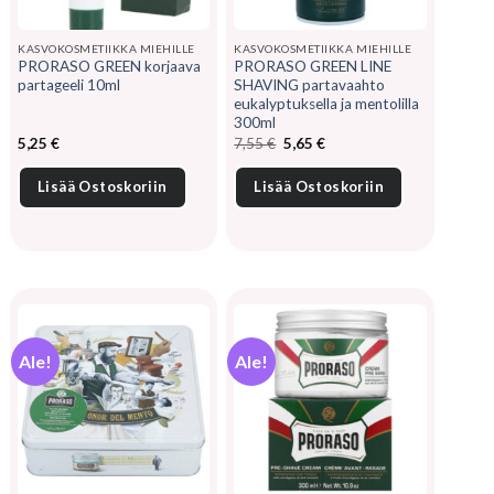
KASVOKOSMETIIKKA MIEHILLE
KASVOKOSMETIIKKA MIEHILLE
PRORASO GREEN korjaava
PRORASO GREEN LINE
partageeli 10ml
SHAVING partavaahto
eukalyptuksella ja mentolilla
300ml
Alkuperäinen
Nykyinen
5,25
€
7,55
€
5,65
€
hinta
hinta
oli:
on:
7,55 €.
5,65 €.
Lisää Ostoskoriin
Lisää Ostoskoriin
Ale!
Ale!