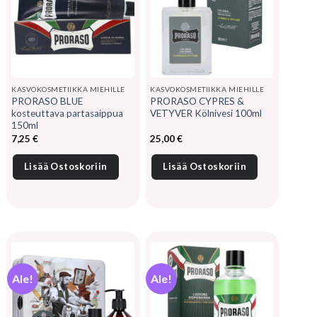
KASVOKOSMETIIKKA MIEHILLE
KASVOKOSMETIIKKA MIEHILLE
PRORASO BLUE
PRORASO CYPRES &
kosteuttava partasaippua
VETYVER Kölnivesi 100ml
150ml
7,25
€
25,00
€
Lisää Ostoskoriin
Lisää Ostoskoriin
Ale!
Ale!