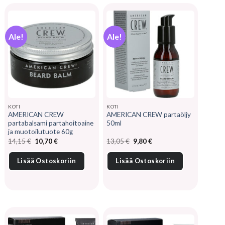
Ale!
Ale!
KOTI
KOTI
AMERICAN CREW
AMERICAN CREW partaöljy
partabalsami partahoitoaine
50ml
ja muotoilutuote 60g
Alkuperäinen
Nykyinen
Alkuperäinen
Nykyinen
14,15
€
10,70
€
13,05
€
9,80
€
hinta
hinta
hinta
hinta
oli:
on:
oli:
on:
14,15 €.
10,70 €.
13,05 €.
9,80 €.
Lisää Ostoskoriin
Lisää Ostoskoriin