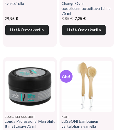
kvartsirulla
Change Over
uudelleenmuotoiltava tahna
75 ml
Alkuperäinen
Nykyinen
29,95
€
8,85
€
7,25
€
hinta
hinta
oli:
on:
8,85 €.
7,25 €.
Lisää Ostoskoriin
Lisää Ostoskoriin
Ale!
EDULLISET SUOSIKIT
KOTI
Londa Professional Men Shift
LUSSONI bambuinen
It mattasavi 75 ml
vartaloharja varrella