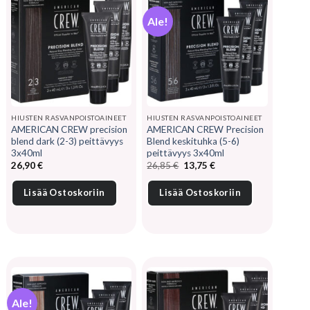
Ale!
HIUSTEN RASVANPOISTOAINEET
HIUSTEN RASVANPOISTOAINEET
AMERICAN CREW precision
AMERICAN CREW Precision
blend dark (2-3) peittävyys
Blend keskituhka (5-6)
3x40ml
peittävyys 3x40ml
Alkuperäinen
Nykyinen
26,90
€
26,85
€
13,75
€
hinta
hinta
oli:
on:
26,85 €.
13,75 €.
Lisää Ostoskoriin
Lisää Ostoskoriin
Ale!