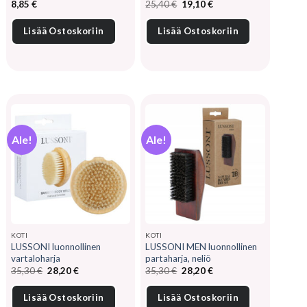
Alkuperäinen
Nykyinen
8,85
€
25,40
€
19,10
€
hinta
hinta
oli:
on:
25,40 €.
19,10 €.
Lisää Ostoskoriin
Lisää Ostoskoriin
Ale!
Ale!
KOTI
KOTI
LUSSONI luonnollinen
LUSSONI MEN luonnollinen
vartaloharja
partaharja, neliö
Alkuperäinen
Nykyinen
Alkuperäinen
Nykyinen
35,30
€
28,20
€
35,30
€
28,20
€
hinta
hinta
hinta
hinta
oli:
on:
oli:
on:
35,30 €.
28,20 €.
35,30 €.
28,20 €.
Lisää Ostoskoriin
Lisää Ostoskoriin