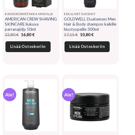
KASVOKOSMETIIKKA MIEHILLE
EDULLISET SUOSIKIT
AMERICAN CREW SHAVING
GOLDWELL Dualsenses Men
SKINCARE liukuva
Hair & Body shampoo kaikille
parranajöljy 50ml
hiustyypeille 300ml
Alkuperäinen
Nykyinen
Alkuperäinen
Nykyinen
22,80
€
16,80
€
17,15
€
10,80
€
hinta
hinta
hinta
hinta
oli:
on:
oli:
on:
22,80 €.
16,80 €.
17,15 €.
10,80 €.
Lisää Ostoskoriin
Lisää Ostoskoriin
Ale!
Ale!