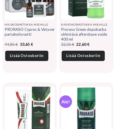
HIUSKOSMETIIKKA MIEHILLE
KASVOKOSMETIIKKA MIEHILLE
PRORASO Cypres & Vetyver
Proraso Green dopobarba
partahoitosetti
virkistävä aftershave voide
400 ml
Alkuperäinen
Nykyinen
Alkuperäinen
Nykyinen
44,85
€
33,65
€
32,35
€
22,60
€
hinta
hinta
hinta
hinta
oli:
on:
oli:
on:
44,85 €.
33,65 €.
32,35 €.
22,60 €.
Lisää Ostoskoriin
Lisää Ostoskoriin
Ale!