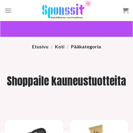
Skip
to
content
Etusivu
/
Koti
/
Pääkategoria
Shoppaile kauneustuotteita