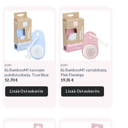
KOTI
KOTI
ilū BambooM! kasvojen
ilū BambooM! vartaloharja,
puhdistusharja, True Blue
Pink Flamingo
12,70
€
19,35
€
Lisää Ostoskoriin
Lisää Ostoskoriin