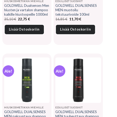
HIUSKOSMETIIKKA MIEHILLE
EDULLISET SUOSIKIT
GOLDWELL Dualsenses Men
GOLDWELL DUALSENSES
hiusten ja vartalon shampoo
MEN muotoilu
kaikille hiustyypeille 1000ml
tekstuurivoide 100ml
Alkuperäinen
Nykyinen
Alkuperäinen
Nykyinen
35,10
€
22,75
€
16,85
€
11,70
€
hinta
hinta
hinta
hinta
oli:
on:
oli:
on:
35,10 €.
22,75 €.
16,85 €.
11,70 €.
Lisää Ostoskoriin
Lisää Ostoskoriin
Ale!
Ale!
HIUSKOSMETIIKKA MIEHILLE
EDULLISET SUOSIKIT
GOLDWELL DUALSENSES
GOLDWELL DUALSENSES
MEN paksuntava shampoo
MEN tuuheuttava shampoo