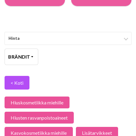
Hinta
BRÄNDIT
< Koti
Hiuskosmetiikka miehille
Hiusten rasvanpoistoaineet
Kasvokosmetiikka miehille
Lisätarvikkeet