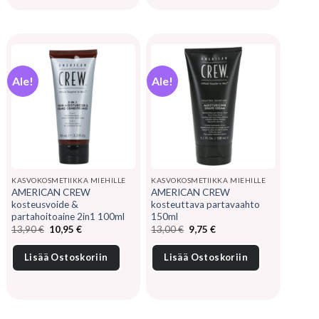
Ale!
Ale!
KASVOKOSMETIIKKA MIEHILLE
KASVOKOSMETIIKKA MIEHILLE
AMERICAN CREW
AMERICAN CREW
kosteusvoide &
kosteuttava partavaahto
partahoitoaine 2in1 100ml
150ml
Alkuperäinen
Nykyinen
Alkuperäinen
Nykyinen
13,90
€
10,95
€
13,00
€
9,75
€
hinta
hinta
hinta
hinta
oli:
on:
oli:
on:
13,90 €.
10,95 €.
13,00 €.
9,75 €.
Lisää Ostoskoriin
Lisää Ostoskoriin