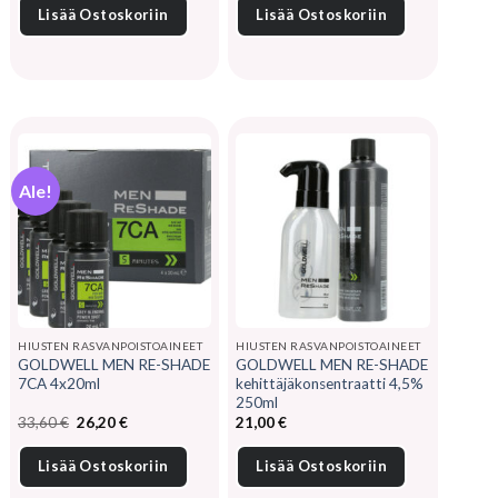
33,10 €.
23,00 €.
Lisää Ostoskoriin
Lisää Ostoskoriin
Ale!
HIUSTEN RASVANPOISTOAINEET
HIUSTEN RASVANPOISTOAINEET
GOLDWELL MEN RE-SHADE
GOLDWELL MEN RE-SHADE
7CA 4x20ml
kehittäjäkonsentraatti 4,5%
250ml
Alkuperäinen
Nykyinen
33,60
€
26,20
€
21,00
€
hinta
hinta
oli:
on:
33,60 €.
26,20 €.
Lisää Ostoskoriin
Lisää Ostoskoriin