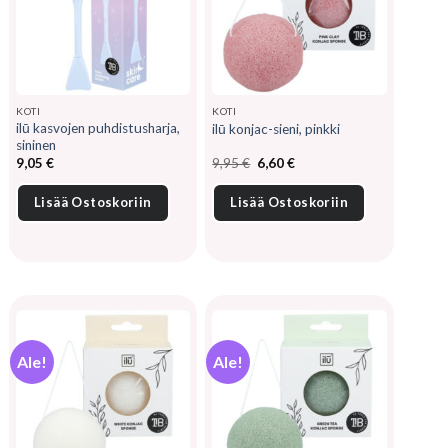
KOTI
KOTI
ilū kasvojen puhdistusharja,
ilū konjac-sieni, pinkki
sininen
Alkuperäinen
Nykyinen
9,05
€
9,95
€
6,60
€
hinta
hinta
oli:
on:
9,95 €.
6,60 €.
Lisää Ostoskoriin
Lisää Ostoskoriin
Ale!
Ale!