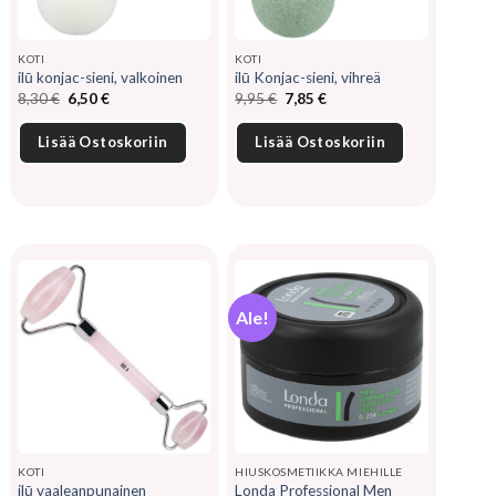
KOTI
KOTI
ilū konjac-sieni, valkoinen
ilū Konjac-sieni, vihreä
Alkuperäinen
Nykyinen
Alkuperäinen
Nykyinen
8,30
€
6,50
€
9,95
€
7,85
€
hinta
hinta
hinta
hinta
oli:
on:
oli:
on:
8,30 €.
6,50 €.
9,95 €.
7,85 €.
Lisää Ostoskoriin
Lisää Ostoskoriin
Ale!
KOTI
HIUSKOSMETIIKKA MIEHILLE
ilū vaaleanpunainen
Londa Professional Men