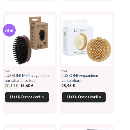
Ale!
KOTI
KOTI
LUSSONI MEN vegaaninen
LUSSONI vegaaninen
partaharja, soikea
vartaloharja
Alkuperäinen
Nykyinen
20,10
€
15,60
€
25,45
€
hinta
hinta
oli:
on:
20,10 €.
15,60 €.
Lisää Ostoskoriin
Lisää Ostoskoriin