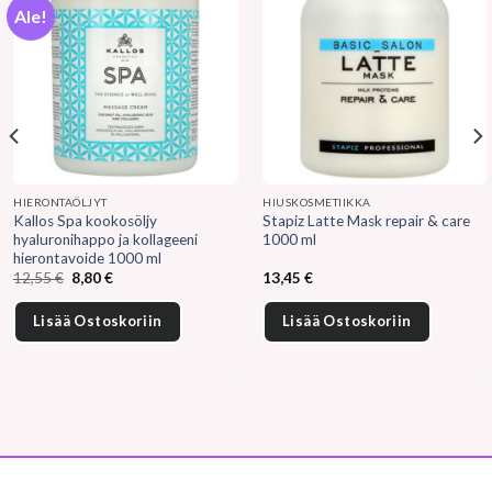
Ale!
HIERONTAÖLJYT
HIUSKOSMETIIKKA
Kallos Spa kookosöljy
Stapiz Latte Mask repair & care
hyaluronihappo ja kollageeni
1000 ml
hierontavoide 1000 ml
Alkuperäinen
Nykyinen
12,55
€
8,80
€
13,45
€
hinta
hinta
oli:
on:
12,55 €.
8,80 €.
Lisää Ostoskoriin
Lisää Ostoskoriin