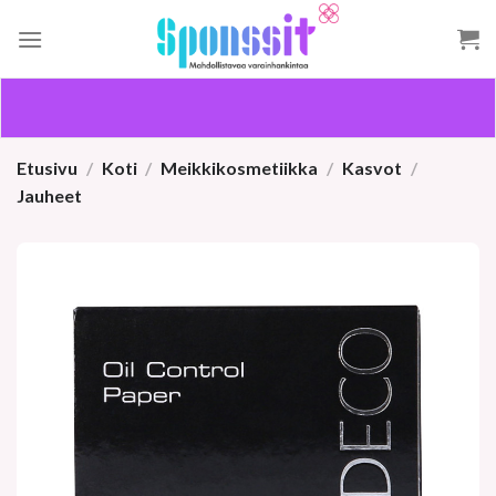
Skip
to
content
Etusivu
/
Koti
/
Meikkikosmetiikka
/
Kasvot
/
Jauheet