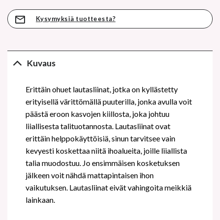
Kysymyksiä tuotteesta?
Kuvaus
Erittäin ohuet lautasliinat, jotka on kyllästetty
erityisellä värittömällä puuterilla, jonka avulla voit
päästä eroon kasvojen kiillosta, joka johtuu
liiallisesta talituotannosta. Lautasliinat ovat
erittäin helppokäyttöisiä, sinun tarvitsee vain
kevyesti koskettaa niitä ihoalueita, joille liiallista
talia muodostuu. Jo ensimmäisen kosketuksen
jälkeen voit nähdä mattapintaisen ihon
vaikutuksen. Lautasliinat eivät vahingoita meikkiä
lainkaan.