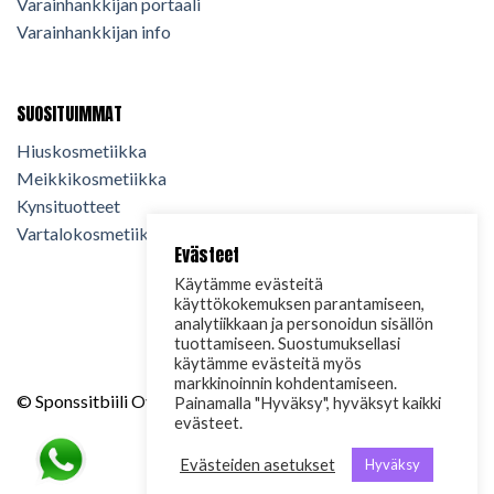
Varainhankkijan portaali
Varainhankkijan info
SUOSITUIMMAT
Hiuskosmetiikka
Meikkikosmetiikka
Kynsituotteet
Vartalokosmetiikka
Evästeet
Käytämme evästeitä
käyttökokemuksen parantamiseen,
analytiikkaan ja personoidun sisällön
tuottamiseen. Suostumuksellasi
käytämme evästeitä myös
markkinoinnin kohdentamiseen.
© Sponssitbiili Oy. 2024. Kaikki oikeudet pidätetään.
Painamalla "Hyväksy", hyväksyt kaikki
evästeet.
Evästeiden asetukset
Hyväksy