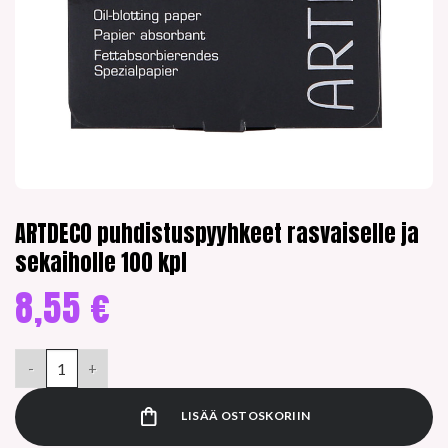
ARTDECO puhdistuspyyhkeet rasvaiselle ja
sekaiholle 100 kpl
8,55
€
ARTDECO puhdistuspyyhkeet rasvaiselle ja sekaiholle 100 kpl 
LISÄÄ OSTOSKORIIN