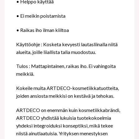
• Helppo käyttää
• Ei meikin poistamista
• Raikas iho ilman kiiltoa
Käyttöohje : Kosketa kevyesti lautasliinalla niitä
alueita, joille liiallista talia muodostuu.
Tulos : Mattapintainen, raikas iho. Ei vahingoita
meikkiä.
Kokeile muita ARTDECO-kosmetiikkatuotteita,
joiden ansiosta meikkisi on kestävä ja tehokas.
ARTDECO on enemmän kuin kosmetiikkabrändi,
ARTDECO yhdistää lukuisia tuotekokoelmia
yhdeksi integroiduksi konseptiksi, mikä tekee
niistä ainutlaatuisia. Yrityksen menestyksen