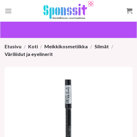
Skip
to
content
Etusivu
/
Koti
/
Meikkikosmetiikka
/
Silmät
/
Väriliidut ja eyelinerit