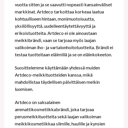
vuotta sitten ja se saavutti nopeasti kansainväliset
markkinat. Artdeco tarkoittaa korkeaa laatua
kohtuulliseen hintaan, monimuotoisuutta,
yksilöllisyyttä, uudelleentäytettävyyttä ja
erikoistuotteita. Artdeco ei ole ainoastaan
meikkibrändi, vaan se tarjoaa myös laajan
valikoiman iho- ja vartalonhoitotuotteita. Brändi ei
testaa tuotteitaan eläimillä ja se on eläinkokeeton.
Suosittelemme käyttämään yhdessä muiden
Artdeco-meikkituotteiden kanssa, mikä
mahdollistaa täydellisen päivittäisen meikin
luomisen.
Artdeco on saksalainen
ammattikosmetiikkabrändi, joka tarjoaa
perusmeikkituotteita sekä laajan valikoiman
meikkikosmetiikkaa silmille, huulille ja kynsien