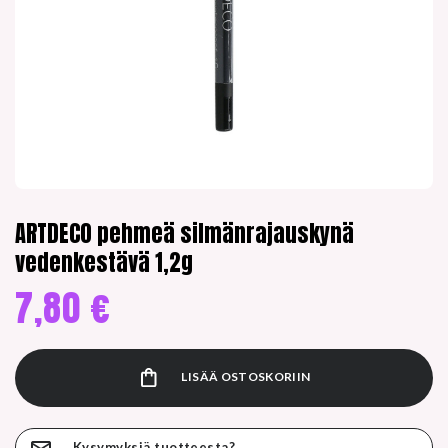
ARTDECO pehmeä silmänrajauskynä
vedenkestävä 1,2g
7,80
€
LISÄÄ OSTOSKORIIN
Kysymyksiä tuotteesta?