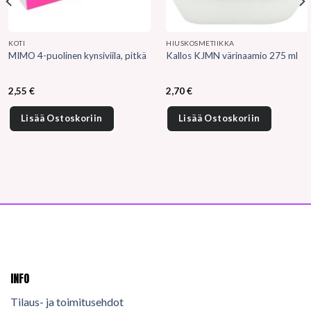
KOTI
HIUSKOSMETIIKKA
MIMO 4-puolinen kynsiviila, pitkä
Kallos KJMN värinaamio 275 ml
2,55
€
2,70
€
Lisää Ostoskoriin
Lisää Ostoskoriin
INFO
Tilaus- ja toimitusehdot