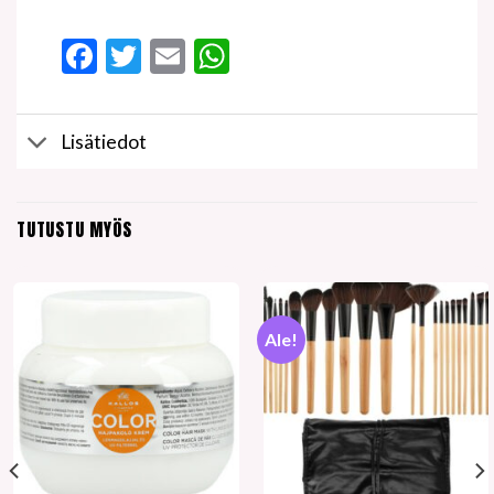
Facebook
Twitter
Email
WhatsApp
Lisätiedot
TUTUSTU MYÖS
Ale!