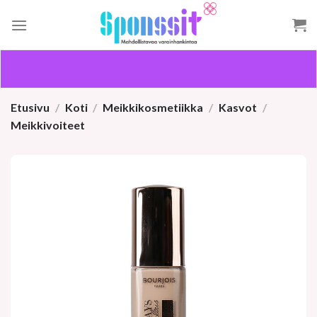
Skip
to
content
Etusivu
/
Koti
/
Meikkikosmetiikka
/
Kasvot
/
Meikkivoiteet