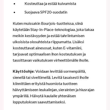
Kosteuttaa ja estää kuivumista
Suojaava SPF20-suodatin
Kuten muissakin Bourjois-tuotteissa, siinä
käytetään Stay-In-Place-teknologiaa, joka takaa
meikin kestävyyden ja estää tahriintumisen
ulkoisista olosuhteista riippumatta. Lisäksi
kosteuttavat ainesosat, kuten E-vitamiini,
tarjoavat optimaalisen ihon kosteutuksen ja
tasoittavan vaikutuksen virheettömälle iholle.
Käyttöohje:
Voidaan levittää sormenpäillä,
sienellä tai siveltimellä. Levitä tasaisesti iholle
kiinnittäen erityistä huomiota tuotteen
häivyttämiseen leukalinjan, sierainten ja hiusrajan
ympärillä. Häivytä kaulalle yhtenäisen
lopputuloksen saavuttamiseksi.