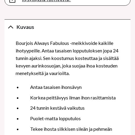
Kuvaus
Bourjois Always Fabulous -meikkivoide kaikille
ihotyypeille.
Antaa tasaisen lopputuloksen jopa 24
tunnin ajaksi. Sen koostumus kosteuttaa ja sisältää
kevyen aurinkosuojan, joka suojaa ihoa kosteuden
menetykseltä ja vaurioilta.
Antaa tasaisen ihonsävyn
Korkea peittävyys ilman ihon rasittamista
24 tunnin kestävä vaikutus
Puolet-matta lopputulos
Tekee ihosta silkkisen sileän ja pehmeän