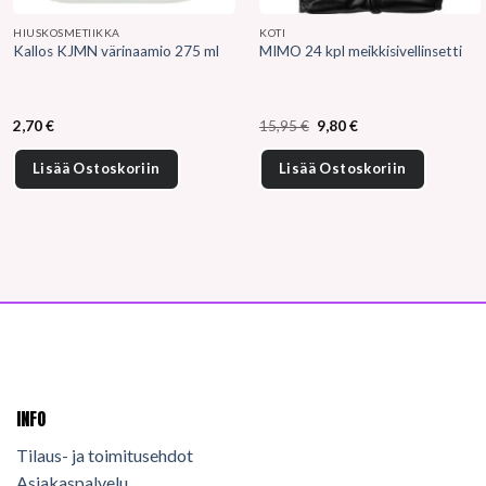
HIUSKOSMETIIKKA
KOTI
Kallos KJMN värinaamio 275 ml
MIMO 24 kpl meikkisivellinsetti
Alkuperäinen
Nykyinen
2,70
€
15,95
€
9,80
€
hinta
hinta
oli:
on:
15,95 €.
9,80 €.
Lisää Ostoskoriin
Lisää Ostoskoriin
INFO
Tilaus- ja toimitusehdot
Asiakaspalvelu