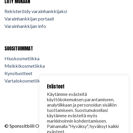
LIITY MUKAAN
Rekisteröidy varainhankkijaksi
Varainhankkijan portaali
Varainhankkijan info
SUOSITUIMMAT
Hiuskosmetiikka
Meikkikosmetiikka
Kynsituotteet
Vartalokosmetiikka
Evästeet
Käytämme evästeitä
käyttökokemuksen parantamiseen,
analytiikkaan ja personoidun sisällön
tuottamiseen. Suostumuksellasi
käytämme evästeitä myös
markkinoinnin kohdentamiseen.
© Sponssitbiili Oy. 2024. Kaikki oikeudet pidätetään.
Painamalla "Hyväksy", hyväksyt kaikki
evästeet.