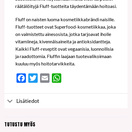
räätälöityjä Fluff-tuotteita täydentämään hoitoasi.
Fluff on naisten luoma kosmetiikkabrändi naisille.
Fluff-tuotteet ovat Superfood-kosmetiikkaa, joka
on valmistettu ainesosista, jotka tarjoavat iholle
vitamiineja, kivennäisaineita ja antioksidantteja.
Kaikki Fluff-reseptit ovat vegaanisia, luonnollisia
ja raadottomia. Fluffin laajaan tuotevalikoimaan
kuuluu myös hoitotarvikkeita.
Facebook
Twitter
Email
WhatsApp
Lisätiedot
TUTUSTU MYÖS