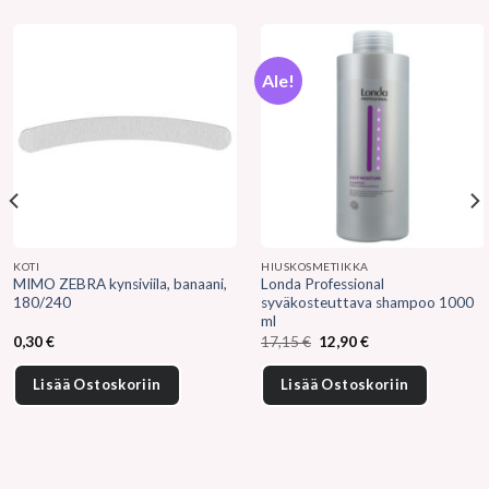
Ale!
KOTI
HIUSKOSMETIIKKA
MIMO ZEBRA kynsiviila, banaani,
Londa Professional
180/240
syväkosteuttava shampoo 1000
ml
Alkuperäinen
Nykyinen
0,30
€
17,15
€
12,90
€
hinta
hinta
oli:
on:
17,15 €.
12,90 €.
Lisää Ostoskoriin
Lisää Ostoskoriin