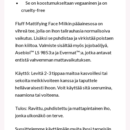
Se on koostumukseltaan vegaaninen ja on
cruelty-free
Fluff Mattifying Face Milkin pääainesosa on
vihreä tee, jolla on ihon talirauhasia normalisoiva
vaikutus. Lisäksi se puhdistaa ja virkistää poistaen
ihon kiiltoa. Valmiste sisältää myös jojobaöljyä,
Asebiol™ LS 9853:a ja Evermat™:a, jotka antavat
entistä vahvemman mattavaikutuksen.
Käyttö: Levitä 2-3 tippaa maitoa kasvoillesi tai
sekoita meikkivoiteen kanssa ja taputtele
hellävaraisesti ihoon. Voit käyttää sitä seerumina,
naamiona tai voiteena.
Tulos: Ravittu, puhdistettu ja mattapintainen iho,
jonka ulkonäkö on terve.
Suosittelemme käyttämään muita ihosi tarpeisiin