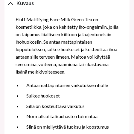
Kuvaus
Fluff Mattifying Face Milk Green Tea on
kosmetiikka, joka on kehitetty iho-ongelmiin, joilla
on taipumus liialliseen kiiltoon ja laajentuneisiin
ihohuokosiin. Se antaa mattapintaisen
lopputuloksen, sulkee huokoset ja kosteuttaa ihoa
antaen sille terveen ilmeen. Maitoa voi käyttää
seerumina, voiteena, naamiona tai rikastavana
lisänä meikkivoiteeseen.
Antaa mattapintaisen vaikutuksen iholle
Sulkee huokoset
Sillä on kosteuttava vaikutus
Normalisoi talirauhasten toimintaa
Siinä on miellyttävä tuoksu ja koostumus