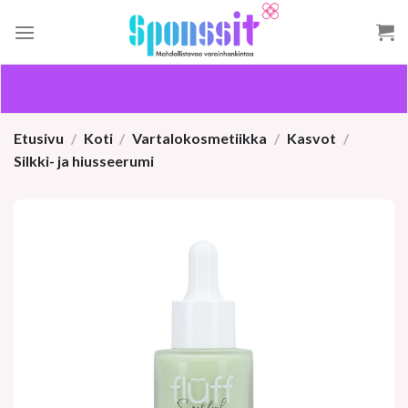
Skip
to
content
Etusivu
/
Koti
/
Vartalokosmetiikka
/
Kasvot
/
Silkki- ja hiusseerumi