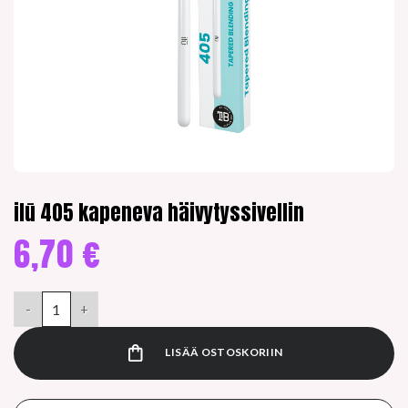
ilū 405 kapeneva häivytyssivellin
6,70
€
ilū 405 kapeneva häivytyssivellin määrä
LISÄÄ OSTOSKORIIN