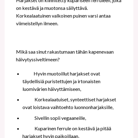
Harjakset on kiinnitetty kupariseen ferruleen, joka
on kestävä ja muotonsa säilyttävä.
Korkealaatuinen valkoinen puinen varsi antaa
viimeistellyn ilmeen.
Mikä saa sinut rakastumaan tähän kapenevaan
häivytyssiveltimeen?
Hyvin muotoillut harjakset ovat
täydellisiä puristettujen ja irtonaisten
luomivärien häivyttämiseen,
Korkealaatuiset, synteettiset harjakset
ovat loistava vaihtoehto luonnonharjaksille,
Sivellin sopii vegaaneille,
Kuparinen ferrule on kestävä ja pitää
harjakset hyvin paikoillaan,