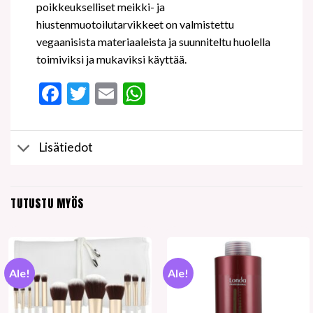
poikkeukselliset meikki- ja
hiustenmuotoilutarvikkeet on valmistettu
vegaanisista materiaaleista ja suunniteltu huolella
toimiviksi ja mukaviksi käyttää.
Facebook
Twitter
Email
WhatsApp
Lisätiedot
TUTUSTU MYÖS
Ale!
Ale!