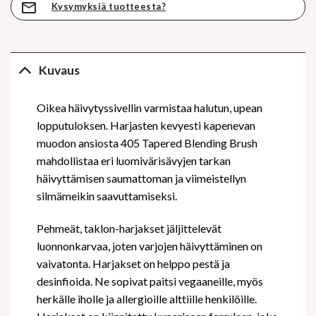
Kysymyksiä tuotteesta?
Kuvaus
Oikea häivytyssivellin varmistaa halutun, upean
lopputuloksen. Harjasten kevyesti kapenevan
muodon ansiosta 405 Tapered Blending Brush
mahdollistaa eri luomivärisävyjen tarkan
häivyttämisen saumattoman ja viimeistellyn
silmämeikin saavuttamiseksi.
Pehmeät, taklon-harjakset jäljittelevät
luonnonkarvaa, joten varjojen häivyttäminen on
vaivatonta. Harjakset on helppo pestä ja
desinfioida. Ne sopivat paitsi vegaaneille, myös
herkälle iholle ja allergioille alttiille henkilöille.