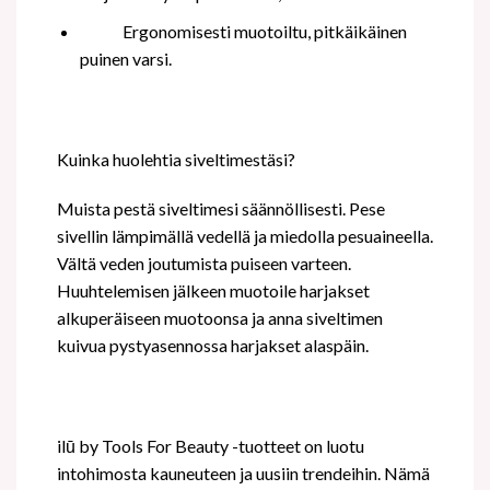
Ergonomisesti muotoiltu, pitkäikäinen
puinen varsi.
Kuinka huolehtia siveltimestäsi?
Muista pestä siveltimesi säännöllisesti. Pese
sivellin lämpimällä vedellä ja miedolla pesuaineella.
Vältä veden joutumista puiseen varteen.
Huuhtelemisen jälkeen muotoile harjakset
alkuperäiseen muotoonsa ja anna siveltimen
kuivua pystyasennossa harjakset alaspäin.
ilū by Tools For Beauty -tuotteet on luotu
intohimosta kauneuteen ja uusiin trendeihin. Nämä