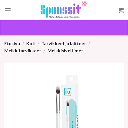
Skip
to
content
Etusivu
/
Koti
/
Tarvikkeet ja laitteet
/
Meikkitarvikkeet
/
Meikkisiveltimet