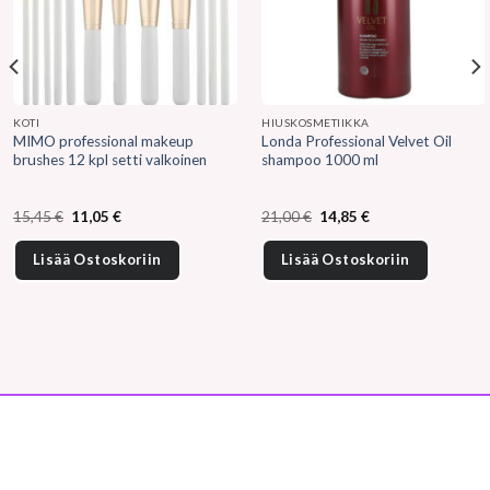
KOTI
HIUSKOSMETIIKKA
MIMO professional makeup
Londa Professional Velvet Oil
brushes 12 kpl setti valkoinen
shampoo 1000 ml
Alkuperäinen
Nykyinen
Alkuperäinen
Nykyinen
15,45
€
11,05
€
21,00
€
14,85
€
hinta
hinta
hinta
hinta
oli:
on:
oli:
on:
15,45 €.
11,05 €.
21,00 €.
14,85 €.
Lisää Ostoskoriin
Lisää Ostoskoriin