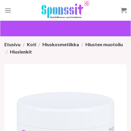
Skip
to
content
Etusivu
/
Koti
/
Hiuskosmetiikka
/
Hiusten muotoilu
/
Hiuslenkit