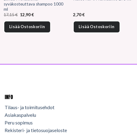
syväkosteuttava shampoo 1000
ml
Alkuperäinen
Nykyinen
17,15
€
12,90
€
2,70
€
hinta
hinta
oli:
on:
17,15 €.
12,90 €.
Lisää Ostoskoriin
Lisää Ostoskoriin
INFO
Tilaus- ja toimitusehdot
Asiakaspalvelu
Peru sopimus
Rekisteri- ja tietosuojaseloste