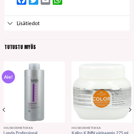
Lisätiedot
TUTUSTU MYÖS
Ale!
HIUSKOSMETIIKKA
HIUSKOSMETIIKKA
Londa Professional
Kallos KJMN värinaamio 275 ml