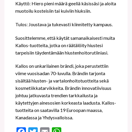
Käyttö: Hiero pieni määrä geeliä käsissäsi ja aloita
muotoilu kosteisiin tai kuiviin hiuksiin.
Tulos: Joustava ja tukevasti kiinnitetty kampaus.
Suosittelemme, että käytät samanaikaisesti muita
Kallos-tuotteita, jotka on räätälöity hiustesi
tarpeisiin täydentämään hiustenhoitorutiiniasi.
Kallos on unkarilainen brändi, joka perustettiin
viime vuosisadan 70-luvulla. Brändin tarjonta
sisältää hiusten- ja vartalonhoitotuotteita sekä
kosmetiikkatarvikkeita. Brändin innovatiivisuus
johtuu jatkuvasta trendien tarkkailusta ja
käytettyjen ainesosien korkeasta laadusta. Kallos-
tuotteita on saatavilla 19 Euroopan maassa,
Kanadassa ja Yhdysvalloissa.
Facebook
Twitter
Email
WhatsApp