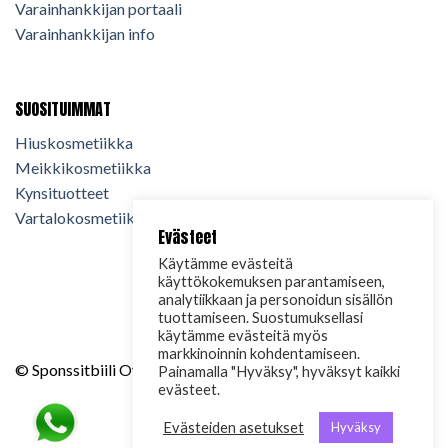
Varainhankkijan portaali
Varainhankkijan info
SUOSITUIMMAT
Hiuskosmetiikka
Meikkikosmetiikka
Kynsituotteet
Vartalokosmetiikka
Evästeet
Käytämme evästeitä
käyttökokemuksen parantamiseen,
analytiikkaan ja personoidun sisällön
tuottamiseen. Suostumuksellasi
käytämme evästeitä myös
markkinoinnin kohdentamiseen.
© Sponssitbiili Oy. 2024. Kaikki oikeudet pidätetään.
Painamalla "Hyväksy", hyväksyt kaikki
evästeet.
Evästeiden asetukset
Hyväksy