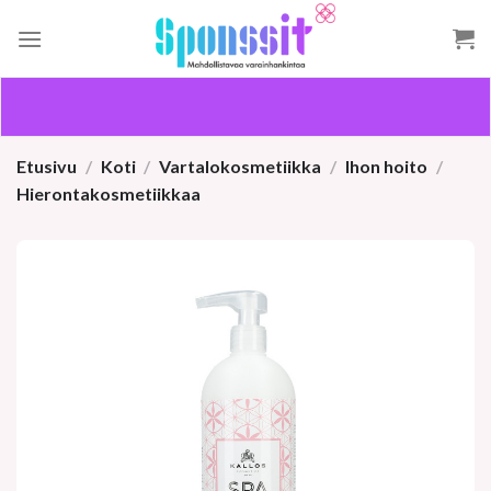
Skip
to
content
Etusivu
/
Koti
/
Vartalokosmetiikka
/
Ihon hoito
/
Hierontakosmetiikkaa