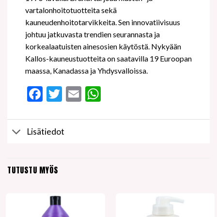
vartalonhoitotuotteita sekä
kauneudenhoitotarvikkeita. Sen innovatiivisuus
johtuu jatkuvasta trendien seurannasta ja
korkealaatuisten ainesosien käytöstä. Nykyään
Kallos-kauneustuotteita on saatavilla 19 Euroopan
maassa, Kanadassa ja Yhdysvalloissa.
Facebook
Twitter
Email
WhatsApp
Lisätiedot
TUTUSTU MYÖS