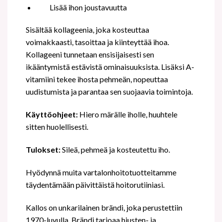
Lisää ihon joustavuutta
Sisältää kollageenia, joka kosteuttaa
voimakkaasti, tasoittaa ja kiinteyttää ihoa.
Kollageeni tunnetaan ensisijaisesti sen
ikääntymistä estävistä ominaisuuksista. Lisäksi A-
vitamiini tekee ihosta pehmeän, nopeuttaa
uudistumista ja parantaa sen suojaavia toimintoja.
Käyttöohjeet:
Hiero märälle iholle, huuhtele
sitten huolellisesti.
Tulokset:
Sileä, pehmeä ja kosteutettu iho.
Hyödynnä muita vartalonhoitotuotteitamme
täydentämään päivittäistä hoitorutiiniasi.
Kallos on unkarilainen brändi, joka perustettiin
1970-luvulla. Brändi tarjoaa hiusten- ja