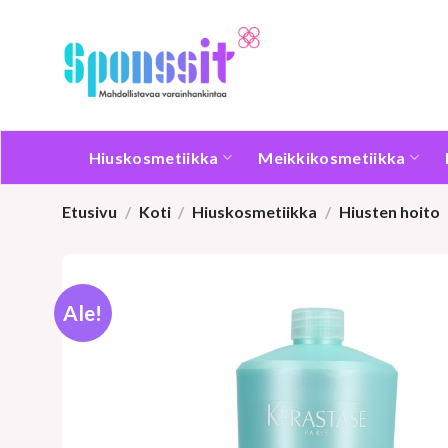
Skip
to
content
Hiuskosmetiikka
Meikkikosmetiikka
Etusivu
/
Koti
/
Hiuskosmetiikka
/
Hiusten hoito
Ale!