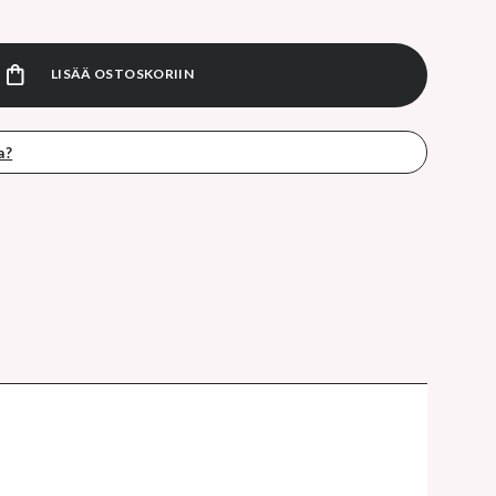
l Dermo Calm virkistävä kylpy 1000 ml määrä
LISÄÄ OSTOSKORIIN
a?