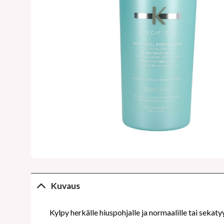
Kuvaus
Kylpy herkälle hiuspohjalle ja normaalille tai sekatyy