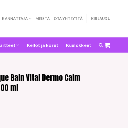
KANNATTAJA
MEISTÄ
OTA YHTEYTTÄ
KIRJAUDU
laitteet
Kellot ja korut
Kuulokkeet
que Bain Vital Dermo Calm
000 ml
nen