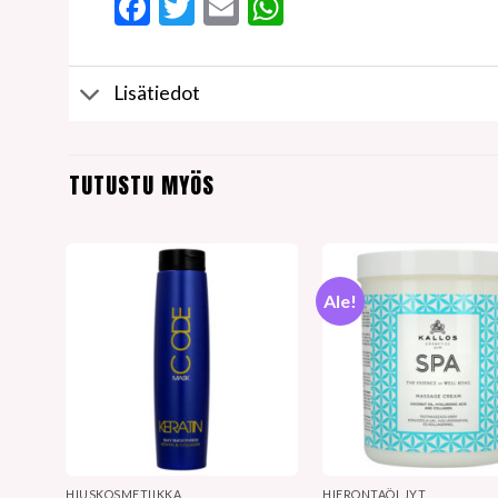
Facebook
Twitter
Email
WhatsApp
Lisätiedot
TUTUSTU MYÖS
Ale!
HIUSKOSMETIIKKA
HIERONTAÖLJYT