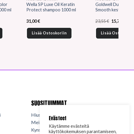
olor
Wella SP Luxe Oil Keratin
Goldwell Dualsenses
000 ml
Protect shampoo 1000 ml
Smooth kesyttävä öl
Alkuperäin
Nyky
31,00
€
23,55
€
15,70
€
hinta
hint
oli:
on:
Lisää Ostoskoriin
Lisää Ostoskorii
23,55 €.
15,70
SUOSITUIMMAT
i
Hiuskosmetiikka
Evästeet
Meikkikosmetiikka
Käytämme evästeitä
Kynsituotteet
käyttökokemuksen parantamiseen,