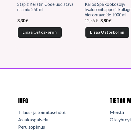
Stapiz Keratin Code uudistava
Kallos Spa kookosöljy
naamio 250 ml
hyaluronihappo ja kollag
hierontavoide 1000 ml
Alkuperäinen
Nykyinen
8,30
€
12,55
€
8,80
€
hinta
hinta
oli:
on:
Lisää Ostoskoriin
Lisää Ostoskoriin
12,55 €.
8,80 €.
INFO
TIETOA M
Tilaus- ja toimitusehdot
Meistä
Asiakaspalvelu
Ota yhteyt
Peru sopimus