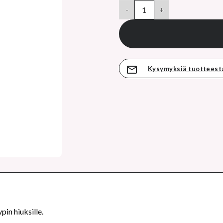
hinta
Kerastase Specifique Bain Vita
on:
70,45 €.
Kysymyksiä tuotteest
pin hiuksille.