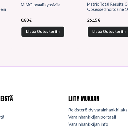
Matrix Total Results C
MIMO ovaali kynsiviila
eeni
Obsessed hoitoaine 1
0,80
€
26,15
€
Lisää Ostoskoriin
Lisää Ostoskoriin
EISTÄ
LIITY MUKAAN
Rekisteröidy varainhankkijaks
tä
Varainhankkijan portaali
Varainhankkijan info