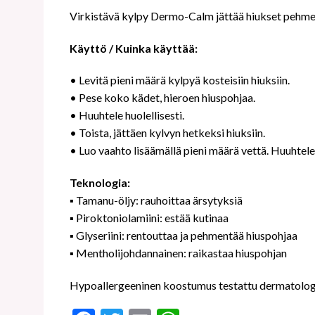
Virkistävä kylpy Dermo-Calm jättää hiukset pehmeik
Käyttö / Kuinka käyttää:
• Levitä pieni määrä kylpyä kosteisiin hiuksiin.
• Pese koko kädet, hieroen hiuspohjaa.
• Huuhtele huolellisesti.
• Toista, jättäen kylvyn hetkeksi hiuksiin.
• Luo vaahto lisäämällä pieni määrä vettä. Huuhtele 
Teknologia:
▪ Tamanu-öljy: rauhoittaa ärsytyksiä
▪ Piroktoniolamiini: estää kutinaa
▪ Glyseriini: rentouttaa ja pehmentää hiuspohjaa
▪ Mentholijohdannainen: raikastaa hiuspohjan
Hypoallergeeninen koostumus testattu dermatolog