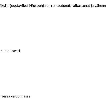
si ja joustaviksi. Hiuspohja on rentoutunut, raikastunut ja vähemm
huolellisesti.
isessa valvonnassa.