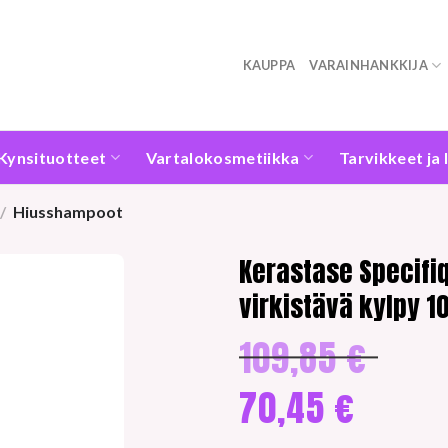
KAUPPA
VARAINHANKKIJA
Kynsituotteet
Vartalokosmetiikka
Tarvikkeet ja 
/
Hiusshampoot
Kerastase Specifi
virkistävä kylpy 1
109,85
€
Alkuperäi
hinta
oli:
70,45
€
109,85 €.
Nykyinen