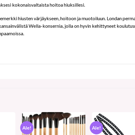
sesi kokonaisvaltaista hoitoa hiuksillesi.
erkki hiusten värjäykseen, hoitoon ja muotoiluun. Londan perma
sainvälistä Wella-konsernia, jolla on hyvin kehittyneet koulutus
mpaamoissa.
Ale!
Ale!