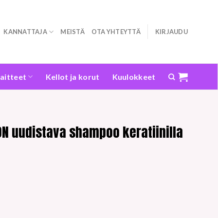
KANNATTAJA
MEISTÄ
OTA YHTEYTTÄ
KIRJAUDU
laitteet
Kellot ja korut
Kuulokkeet
ON uudistava shampoo keratiinilla
n