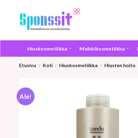
Skip
to
content
Hiuskosmetiikka
Meikkikosmetiikka
Etusivu
/
Koti
/
Hiuskosmetiikka
/
Hiusten hoito
Ale!