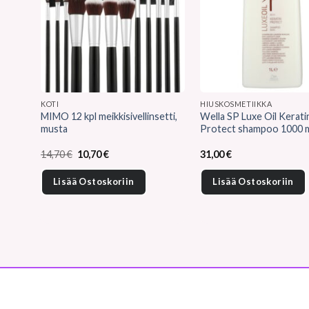
KOTI
HIUSKOSMETIIKKA
MIMO 12 kpl meikkisivellinsetti,
Wella SP Luxe Oil Kerati
musta
Protect shampoo 1000 
Alkuperäinen
Nykyinen
14,70
€
10,70
€
31,00
€
hinta
hinta
oli:
on:
Lisää Ostoskoriin
Lisää Ostoskoriin
14,70 €.
10,70 €.