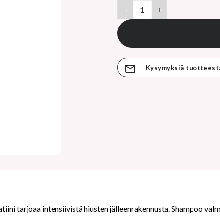
hinta
LONDA FIBER INFUSION uudista
on:
16,05 €.
Kysymyksiä tuotteest
atiini tarjoaa intensiivistä hiusten jälleenrakennusta. Shampoo val