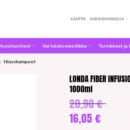
KAUPPA
VARAINHANKKIJA
Kynsituotteet
Vartalokosmetiikka
Tarvikkeet ja 
/
Hiusshampoot
LONDA FIBER INFUSI
1000ml
20,90
€
Alkuperäine
hinta
oli:
16,05
€
20,90 €.
Nykyinen