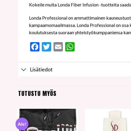
Kokeile muita Londa Fiber Infusion -tuotteita saadak
Londa Professional on ammattimainen kauneustuotem
kampaamomaailmassa. Londa Professional on osa kan
koulutuksesta suoraan yhteistyökumppaniensa ka
Facebook
Twitter
Email
WhatsApp
Lisätiedot
TUTUSTU MYÖS
Ale!