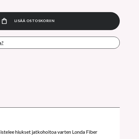
va shampoo keratiinilla 1000ml määrä
LISÄÄ OSTOSKORIIN
a?
mistelee hiukset jatkohoitoa varten Londa Fiber