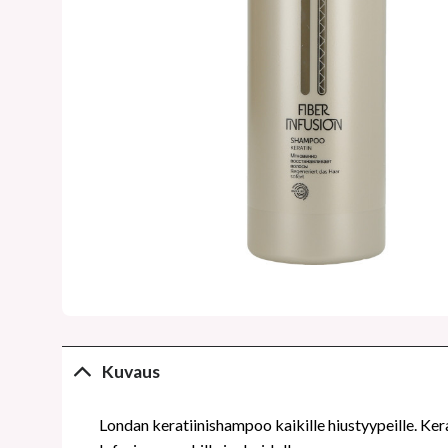
Kuvaus
Londan keratiinishampoo kaikille hiustyypeille. Ker