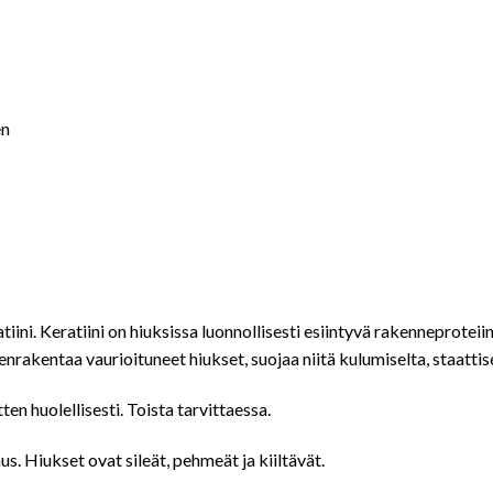
en
ni. Keratiini on hiuksissa luonnollisesti esiintyvä rakenneproteiini
leenrakentaa vaurioituneet hiukset, suojaa niitä kulumiselta, staatti
en huolellisesti. Toista tarvittaessa.
s. Hiukset ovat sileät, pehmeät ja kiiltävät.