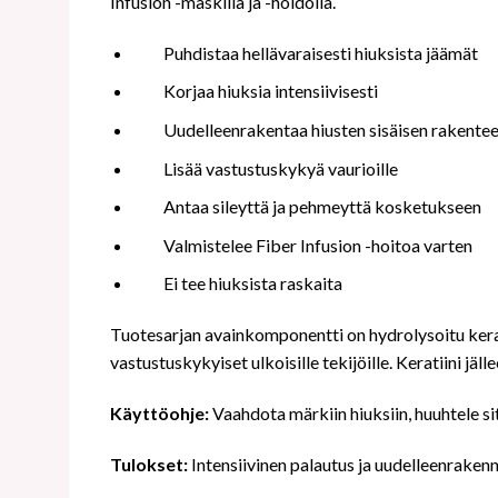
Infusion -maskilla ja -hoidolla.
Puhdistaa hellävaraisesti hiuksista jäämät
Korjaa hiuksia intensiivisesti
Uudelleenrakentaa hiusten sisäisen rakente
Lisää vastustuskykyä vaurioille
Antaa sileyttä ja pehmeyttä kosketukseen
Valmistelee Fiber Infusion -hoitoa varten
Ei tee hiuksista raskaita
Tuotesarjan avainkomponentti on hydrolysoitu keratii
vastustuskykyiset ulkoisille tekijöille. Keratiini jäl
Käyttöohje:
Vaahdota märkiin hiuksiin, huuhtele sitt
Tulokset:
Intensiivinen palautus ja uudelleenrakennu