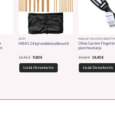
KOTI
HARJAT HIUSTEN IRROTT
n
Olivia Garden Fingerb
MIMO 24 kpl meikkisivellinsetti
ml
pieni hiusharja
Alkuperäinen
Nykyinen
Alkuperäinen
Nykyin
15,95
€
9,80
€
19,60
€
14,40
€
hinta
hinta
hinta
hinta
oli:
on:
oli:
on:
Lisää Ostoskoriin
Lisää Ostoskoriin
15,95 €.
9,80 €.
19,60 €.
14,40 €