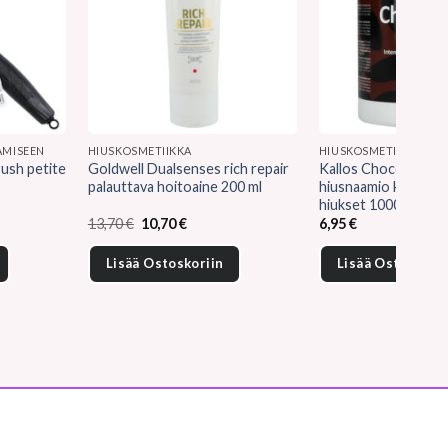
AMISEEN
HIUSKOSMETIIKKA
HIUSKOSMETIIKKA
rush petite
Goldwell Dualsenses rich repair
Kallos Chocolate täy
palauttava hoitoaine 200 ml
hiusnaamio kuivat v
hiukset 1000 ml
en
Alkuperäinen
Nykyinen
13,70
€
10,70
€
6,95
€
hinta
hinta
oli:
on:
Lisää Ostoskoriin
Lisää Ostoskorii
.
13,70 €.
10,70 €.