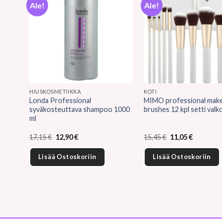
Ale!
Ale!
HIUSKOSMETIIKKA
KOTI
Londa Professional
MIMO professional mak
syväkosteuttava shampoo 1000
brushes 12 kpl setti valk
ml
Alkuperäinen
Nykyinen
Alkuperäinen
Nykyinen
17,15
€
12,90
€
15,45
€
11,05
€
hinta
hinta
hinta
hinta
oli:
on:
oli:
on:
Lisää Ostoskoriin
Lisää Ostoskoriin
17,15 €.
12,90 €.
15,45 €.
11,05 €.