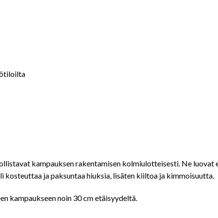
tiloilta
llistavat kampauksen rakentamisen kolmiulotteisesti. Ne luovat el
noli kosteuttaa ja paksuntaa hiuksia, lisäten kiiltoa ja kimmoisuutta.
seen kampaukseen noin 30 cm etäisyydeltä.