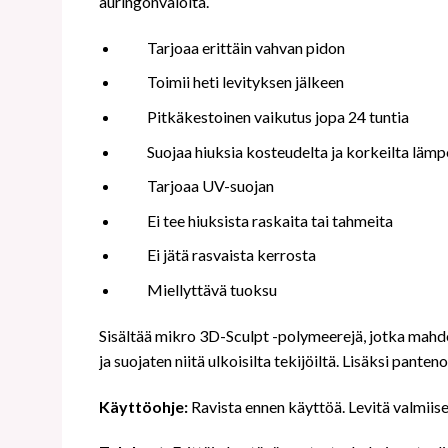
auringonvalolta.
Tarjoaa erittäin vahvan pidon
Toimii heti levityksen jälkeen
Pitkäkestoinen vaikutus jopa 24 tuntia
Suojaa hiuksia kosteudelta ja korkeilta lämpö
Tarjoaa UV-suojan
Ei tee hiuksista raskaita tai tahmeita
Ei jätä rasvaista kerrosta
Miellyttävä tuoksu
Sisältää mikro 3D-Sculpt -polymeerejä, jotka mahdo
ja suojaten niitä ulkoisilta tekijöiltä. Lisäksi pante
Käyttöohje:
Ravista ennen käyttöä. Levitä valmii