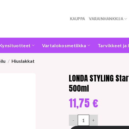
KAUPPA
VARAINHANKKIJA
Kynsituotteet
Vartalokosmetiikka
Tarvikkeet ja 
ilu
/
Hiuslakkat
LONDA STYLING Star
500ml
11,75
€
LONDA STYLING Start Off erit