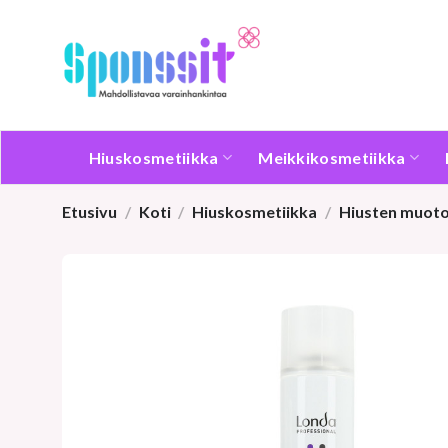
Skip
to
content
Hiuskosmetiikka
Meikkikosmetiikka
Etusivu
/
Koti
/
Hiuskosmetiikka
/
Hiusten muoto