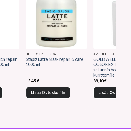
HIUSKOSMETIIKKA
AMPULLIT JA HIUSHOI
ch repair
Stapiz Latte Mask repair & care
GOLDWELL DUALS
00 ml
1000 ml
COLOR EXTRA RIC
sekunnin hoito paksui
kurittomille hiuksille
en
13,45
€
38,10
€
Lisää Ostoskoriin
Lisää Ostoskorii
.