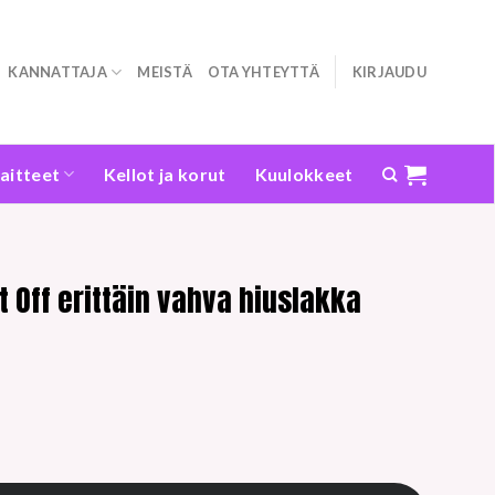
KANNATTAJA
MEISTÄ
OTA YHTEYTTÄ
KIRJAUDU
laitteet
Kellot ja korut
Kuulokkeet
t Off erittäin vahva hiuslakka
täin vahva hiuslakka 500ml määrä