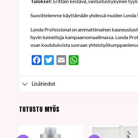
Tulokset:
Erittäin kestävä, vastustuskykyinen tyyli
Suosittelemme käyttämään yhdessä muiden Londa St
Londa Professional on ammattimainen kauneustuotem
hyvin tunnettuja kampaamomaailmassa. Londa Profess
osan koulutuksista suoraan yhteistyökumppaniens
Facebook
Twitter
Email
WhatsApp
Lisätiedot
TUTUSTU MYÖS