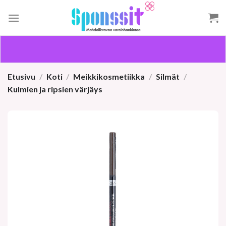
Skip
to
content
Etusivu
/
Koti
/
Meikkikosmetiikka
/
Silmät
/
Kulmien ja ripsien värjäys