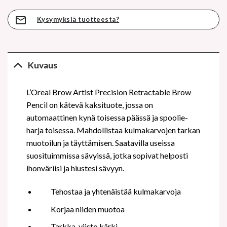
Kysymyksiä tuotteesta?
Kuvaus
L’Oreal Brow Artist Precision Retractable Brow
Pencil on kätevä kaksituote, jossa on
automaattinen kynä toisessa päässä ja spoolie-
harja toisessa. Mahdollistaa kulmakarvojen tarkan
muotoilun ja täyttämisen. Saatavilla useissa
suosituimmissa sävyissä, jotka sopivat helposti
ihonväriisi ja hiustesi sävyyn.
Tehostaa ja yhtenäistää kulmakarvoja
Korjaa niiden muotoa
Tarkka, viisto kärki