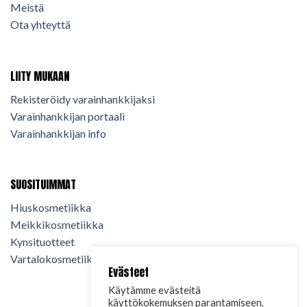
Meistä
Ota yhteyttä
LIITY MUKAAN
Rekisteröidy varainhankkijaksi
Varainhankkijan portaali
Varainhankkijan info
SUOSITUIMMAT
Hiuskosmetiikka
Meikkikosmetiikka
Kynsituotteet
Vartalokosmetiikka
Evästeet
Käytämme evästeitä
käyttökokemuksen parantamiseen,