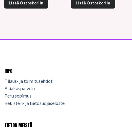
7,50 €.
5,75 €.
Lisää Ostoskoriin
Lisää Ostoskoriin
INFO
Tilaus- ja toimitusehdot
Asiakaspalvelu
Peru sopimus
Rekisteri- ja tietosuojaseloste
TIETOA MEISTÄ