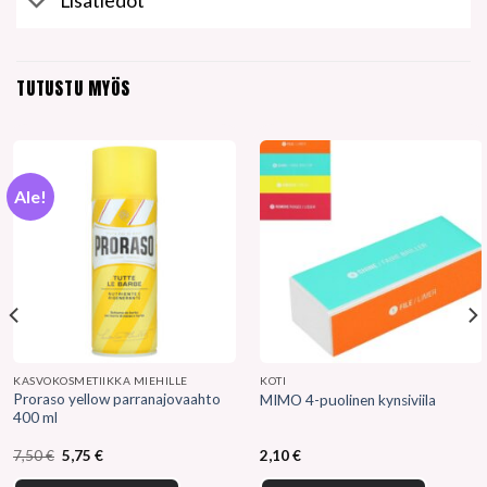
Lisätiedot
TUTUSTU MYÖS
Ale!
KASVOKOSMETIIKKA MIEHILLE
KOTI
Proraso yellow parranajovaahto
MIMO 4-puolinen kynsiviila
400 ml
Alkuperäinen
Nykyinen
7,50
€
5,75
€
2,10
€
hinta
hinta
oli:
on: