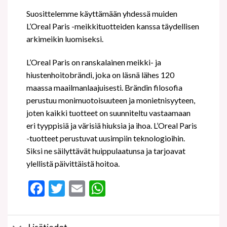
Suosittelemme käyttämään yhdessä muiden
L’Oreal Paris -meikkituotteiden kanssa täydellisen
arkimeikin luomiseksi.
L’Oreal Paris on ranskalainen meikki- ja
hiustenhoitobrändi, joka on läsnä lähes 120
maassa maailmanlaajuisesti. Brändin filosofia
perustuu monimuotoisuuteen ja monietnisyyteen,
joten kaikki tuotteet on suunniteltu vastaamaan
eri tyyppisiä ja värisiä hiuksia ja ihoa. L’Oreal Paris
-tuotteet perustuvat uusimpiin teknologioihin.
Siksi ne säilyttävät huippulaatunsa ja tarjoavat
ylellistä päivittäistä hoitoa.
Facebook
Twitter
Email
WhatsApp