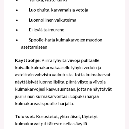
Luo ohuita, karvamaisia vetoja
Luonnollinen vaikutelma
Ei leviä tai murene
Spoolie-harja kulmakarvojen muodon
asettamiseen
Käyttöohje:
Piirrä lyhyitä viivoja puhtaalle,
kuivalle kulmakarvakaarelle lyhyin vedoin ja
asteittain vahvista vaikutusta. Jotta kulmakarvat
näyttäisivät luonnollisilta, piirrä viistoja viivoja
kulmakarvojesi kasvusuuntaan, jotta ne näyttävät
juuri sinun kulmakarvoiltasi. Lopuksi harjaa
kulmakarvasi spoolie-harjalla.
Tulokset:
Korostetut, yhtenäiset, täytetyt
kulmakarvat pitkäkestoisella sävyllä.