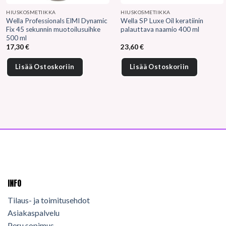
HIUSKOSMETIIKKA
HIUSKOSMETIIKKA
Wella Professionals EIMI Dynamic
Wella SP Luxe Oil keratiinin
Fix 45 sekunnin muotoilusuihke
palauttava naamio 400 ml
500 ml
17,30
€
23,60
€
Lisää Ostoskoriin
Lisää Ostoskoriin
INFO
Tilaus- ja toimitusehdot
Asiakaspalvelu
Peru sopimus