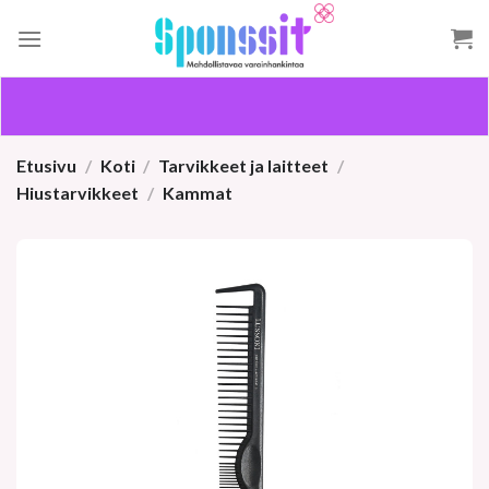
Skip
to
content
Etusivu
/
Koti
/
Tarvikkeet ja laitteet
/
Hiustarvikkeet
/
Kammat