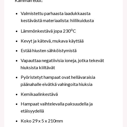
Kamman edut:
Valmistettu parhaasta laadukkaasta
kestävästä materiaalista: hiilikuidusta
o
Lämmönkestävä jopa 230
C
Kevyt ja kätevä, mukava käyttää
Estää hiusten sähköistymistä
Vapauttaa negatiivisia ioneja, jotka tekevät
hiuksista kiiltävät
Pyöristetyt hampaat ovat hellävaraisia
päänahalle eivätkä vahingoita hiuksia
Kemikaalinkestävä
Hampaat vaihtelevalla paksuudella ja
etäisyydellä
Koko 29 x 5 x 210mm