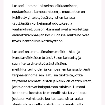
Lussoni-kammakokoelma leikkaamiseen,
nostamiseen, kampaamiseen ja muotoiluun on
kehitetty yhteistyössä stylistien kanssa
täyttämään korkeimmat odotukset ja
vaatimukset. Lussoni-kammat ovat arvostettuja
ammattikampaajien keskuudessa, mutta ne ovat
myös ihanteellisia kotikäyttöön.
Lussoni on ammattimainen meikki-, hius- ja
kynsitarvikkeiden brändi. Se on kehitetty ja
suunniteltu yhteistyössä stylistien,
meikkitaiteilijoiden ja kampaajien kanssa. Brändi
tarjoaa erinomaisen laatuisia tuotteita, jotka
täyttävät ammattilaisten ja kaikkien vaatimukset,
jotka odottavat huipputason tuloksia. Lussoni-
kokoelma koostuu toiminnallisista tarvikkeista,
jotka on valmistettu korkealaatuisista raaka-
aineista klassisella ja ajattomalla muotoilulla.