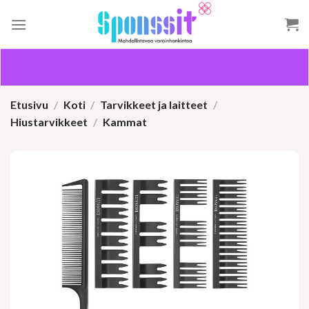
Skip
to
content
Etusivu
/
Koti
/
Tarvikkeet ja laitteet
/
Hiustarvikkeet
/
Kammat