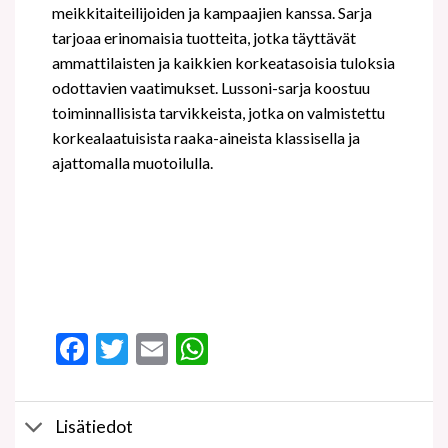
meikkitaiteilijoiden ja kampaajien kanssa. Sarja
tarjoaa erinomaisia tuotteita, jotka täyttävät
ammattilaisten ja kaikkien korkeatasoisia tuloksia
odottavien vaatimukset. Lussoni-sarja koostuu
toiminnallisista tarvikkeista, jotka on valmistettu
korkealaatuisista raaka-aineista klassisella ja
ajattomalla muotoilulla.
Facebook
Twitter
Email
WhatsApp
Lisätiedot