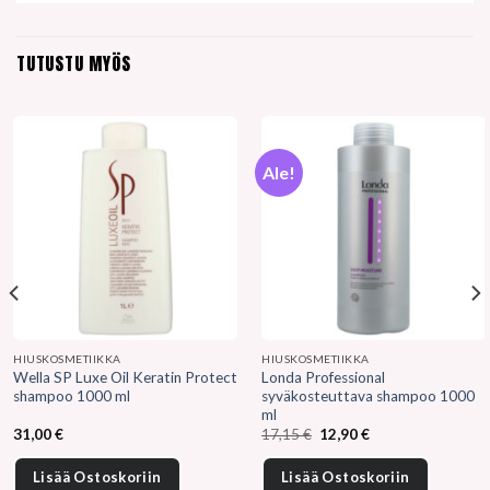
TUTUSTU MYÖS
Ale!
HIUSKOSMETIIKKA
HIUSKOSMETIIKKA
Wella SP Luxe Oil Keratin Protect
Londa Professional
shampoo 1000 ml
syväkosteuttava shampoo 1000
ml
Alkuperäinen
Nykyinen
31,00
€
17,15
€
12,90
€
hinta
hinta
oli:
on:
17,15 €.
12,90 €.
Lisää Ostoskoriin
Lisää Ostoskoriin