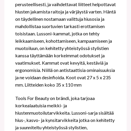
perusteellisesti, ja vaihdettavat liitteet helpottavat
hiusten jakamista raitoja ja värjäystä varten. Häntä
on täydellinen nostamaan valittuja hiusosia ja
mahdollistaa suortuvien tarkasti erottamisen
toisistaan. Lussoni-kammat, jotka on tehty
leikkaamiseen, kohottamiseen, kampaamiseen ja
muotoiluun, on kehitetty yhteistyössä stylistien
kanssa täyttämään korkeimmat odotukset ja
vaatimukset. Kammat ovat kevyitä, kestäviä ja
ergonomisia. Niillä on antistaattisia ominaisuuksia
ja ne voidaan desinfioida. Koot ovat 27 x 5 x 235
mm. Liitteiden koko 35 x 110 mm
Tools For Beauty on brändi, joka tarjoaa
korkealaatuisia meikki- ja
hiustenmuotoilutarvikkeita.
Lussoni-sarja sisältää
hius-, kasvo- ja kynsitarvikkeita
jotka on kehitetty
ja suunniteltu yhteistyössä stylistien,