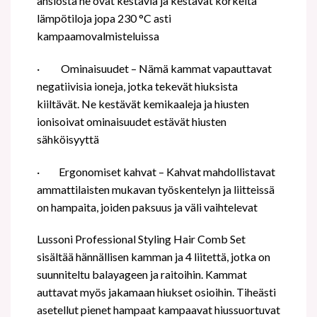
ansiosta ne ovat kestäviä ja kestävät korkeita
lämpötiloja jopa 230 °C asti
kampaamovalmisteluissa
·
Ominaisuudet – Nämä kammat vapauttavat
negatiivisia ioneja, jotka tekevät hiuksista
kiiltävät. Ne kestävät kemikaaleja ja hiusten
ionisoivat ominaisuudet estävät hiusten
sähköisyyttä
·
Ergonomiset kahvat – Kahvat mahdollistavat
ammattilaisten mukavan työskentelyn ja liitteissä
on hampaita, joiden paksuus ja väli vaihtelevat
Lussoni
Professional Styling Hair Comb Set
sisältää hännällisen kamman ja 4 liitettä, jotka on
suunniteltu balayageen ja raitoihin. Kammat
auttavat myös jakamaan hiukset osioihin. Tiheästi
asetellut pienet hampaat kampaavat hiussuortuvat