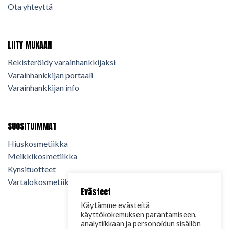
Ota yhteyttä
LIITY MUKAAN
Rekisteröidy varainhankkijaksi
Varainhankkijan portaali
Varainhankkijan info
SUOSITUIMMAT
Hiuskosmetiikka
Meikkikosmetiikka
Kynsituotteet
Vartalokosmetiikka
Evästeet
Käytämme evästeitä
käyttökokemuksen parantamiseen,
analytiikkaan ja personoidun sisällön