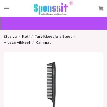
Skip
to
content
Etusivu
/
Koti
/
Tarvikkeet ja laitteet
/
Hiustarvikkeet
/
Kammat