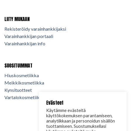
LIITY MUKAAN
Rekisteröidy varainhankkijaksi
Varainhankkijan portaali
Varainhankkijan info
SUOSITUIMMAT
Hiuskosmetiikka
Meikkikosmetiikka
Kynsituotteet
Vartalokosmetiikka
Evästeet
Käytämme evästeitä
käyttökokemuksen parantamiseen,
analytiikkaan ja personoidun sisällön
tuottamiseen. Suostumuksellasi