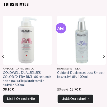
TUTUSTU MYÖS
Ale!
AMPULLIT JA HIUSHOIDOT
HIUSKOSMETIIKKA
GOLDWELL DUALSENSES
Goldwell Dualsenses Just Smooth
COLOR EXTRA RICH 60 sekunnin
kesyttävä öljy 100 ml
hoito paksuille ja kurittomille
hiuksille 500 ml
Alkuperäinen
Nykyinen
38,10
€
23,55
€
15,70
€
hinta
hinta
oli:
on:
23,55 €.
15,70 €.
Lisää Ostoskoriin
Lisää Ostoskoriin