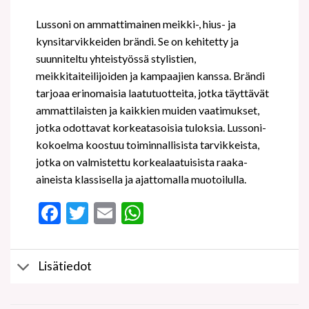
Lussoni on ammattimainen meikki-, hius- ja
kynsitarvikkeiden brändi. Se on kehitetty ja
suunniteltu yhteistyössä stylistien,
meikkitaiteilijoiden ja kampaajien kanssa. Brändi
tarjoaa erinomaisia laatutuotteita, jotka täyttävät
ammattilaisten ja kaikkien muiden vaatimukset,
jotka odottavat korkeatasoisia tuloksia. Lussoni-
kokoelma koostuu toiminnallisista tarvikkeista,
jotka on valmistettu korkealaatuisista raaka-
aineista klassisella ja ajattomalla muotoilulla.
Facebook
Twitter
Email
WhatsApp
Lisätiedot