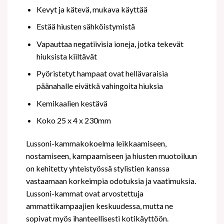
Kevyt ja kätevä, mukava käyttää
Estää hiusten sähköistymistä
Vapauttaa negatiivisia ioneja, jotka tekevät
hiuksista kiiltävät
Pyöristetyt hampaat ovat hellävaraisia
päänahalle eivätkä vahingoita hiuksia
Kemikaalien kestävä
Koko 25 x 4 x 230mm
Lussoni-kammakokoelma leikkaamiseen,
nostamiseen, kampaamiseen ja hiusten muotoiluun
on kehitetty yhteistyössä stylistien kanssa
vastaamaan korkeimpia odotuksia ja vaatimuksia.
Lussoni-kammat ovat arvostettuja
ammattikampaajien keskuudessa, mutta ne
sopivat myös ihanteellisesti kotikäyttöön.