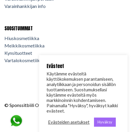
Varainhankkijan info
SUOSITUIMMAT
Hiuskosmetiikka
Meikkikosmetiikka
Kynsituotteet
Vartalokosmetiikka
Evästeet
Käytämme evästeitä
käyttökokemuksen parantamiseen,
analytiikkaan ja personoidun sisällön
tuottamiseen. Suostumuksellasi
käytämme evästeitä myös
markkinoinnin kohdentamiseen.
© Sponssitbiili Oy. 2024. Kaikki oikeudet pidätetään.
Painamalla "Hyväksy", hyväksyt kaikki
evästeet.
Evästeiden asetukset
Hyväksy