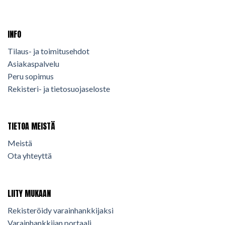
INFO
Tilaus- ja toimitusehdot
Asiakaspalvelu
Peru sopimus
Rekisteri- ja tietosuojaseloste
TIETOA MEISTÄ
Meistä
Ota yhteyttä
LIITY MUKAAN
Rekisteröidy varainhankkijaksi
Varainhankkijan portaali