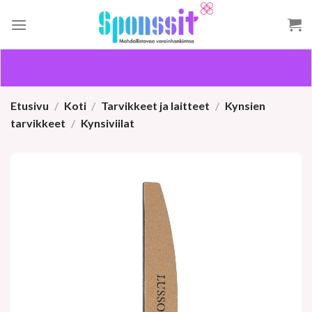
Skip
to
content
Etusivu
/
Koti
/
Tarvikkeet ja laitteet
/
Kynsien
tarvikkeet
/
Kynsiviilat