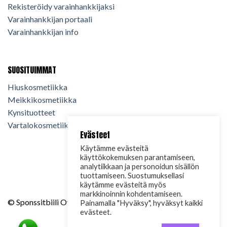
Rekisteröidy varainhankkijaksi
Varainhankkijan portaali
Varainhankkijan info
SUOSITUIMMAT
Hiuskosmetiikka
Meikkikosmetiikka
Kynsituotteet
Vartalokosmetiikka
Evästeet
Käytämme evästeitä
käyttökokemuksen parantamiseen,
analytiikkaan ja personoidun sisällön
tuottamiseen. Suostumuksellasi
käytämme evästeitä myös
markkinoinnin kohdentamiseen.
© Sponssitbiili Oy. 2024. Kaikki oikeudet pidätetään.
Painamalla "Hyväksy", hyväksyt kaikki
evästeet.