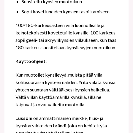
Suositeltu kynsien muotoiluun
Sopii kovettuneiden kynsien tasoittamiseen
100/180-karkeusasteen viila luonnollisille ja
keinotekoisesti kovetetuille kynsille. 100 karkeus
sopii geeli- tai akryylikynsien viilaukseen, kun taas
180 karkeus suositellaan kynsilevyjen muotoiluun.
Käyttöohjeet:
Kun muotoilet kynsilevyä, muista pitää viila
kohtisuorassa kynteen nähden. Yritä viilata kynsiä
yhteen suuntaan välttääksesi kynsien halkeilua.
Vältä viilan käyttöä märillä kynsillä, sillä ne
taipuvat ja ovat vaikeita muotoilla.
Lussoni
on ammattimainen meikki-, hius- ja
kynsitarvikkeiden brändi, joka on kehitetty ja
suunniteltu yhteistyössä stylistien,