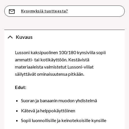
Kysymyksiä tuotteesta?
Kuvaus
Lussoni kaksipuolinen 100/180 kynsiviila sopii
ammatti- tai kotikäyttöön. Kestävistä
materiaaleista valmistetut Lussoni-viilat
säilyttävät ominaisuutensa pitkään.
Edut:
Suoran ja banaanin muodon yhdistelmä
Kätevä ja helppokäyttöinen
Sopii luonnollisille ja keinotekoisille kynsille