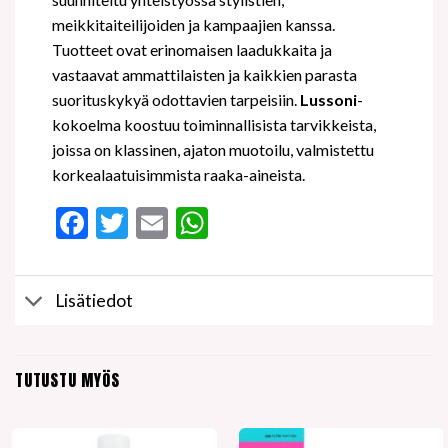
meikkitaiteilijoiden ja kampaajien kanssa.
Tuotteet ovat erinomaisen laadukkaita ja
vastaavat ammattilaisten ja kaikkien parasta
suorituskykyä odottavien tarpeisiin.
Lussoni
-
kokoelma koostuu toiminnallisista tarvikkeista,
joissa on klassinen, ajaton muotoilu, valmistettu
korkealaatuisimmista raaka-aineista.
Facebook
Twitter
Email
WhatsApp
Lisätiedot
TUTUSTU MYÖS