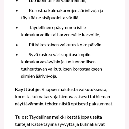
Luo luonnollisen vaikutelman,
Korostaa kulmakarvojen ääriviivoja ja
täyttää ne sisäpuolelta värillä,
Täydellinen epäsymmetrisille
kulmakarvoille tai harveneville karvoille,
Pitkäkestoinen vaikutus koko päivän,
Syvä ruskea väri sopii useimpiin
kulmakarvasävyihin ja luo luonnollisen
tuuheuttavan vaikutuksen korostaakseen
silmien ääriviivoja.
Käyttöohje:
Riippuen halutusta vaikutuksesta,
korosta kulmakarvoja hienovaraisesti tai hieman
näyttävämmin, tehden niistä optisesti paksummat.
Tulos:
Täydellinen meikki kestää jopa useita
tunteja! Katse täynnä syvyyttä ja kulmakarvat