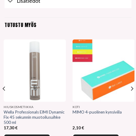
Lisätiedot
TUTUSTU MYÖS
HIUSKOSMETIIKKA
KOTI
Wella Professionals EIMI Dynamic
MIMO 4-puolinen kynsiviila
Fix 45 sekunnin muotoilusuihke
500 ml
17,30
€
2,10
€