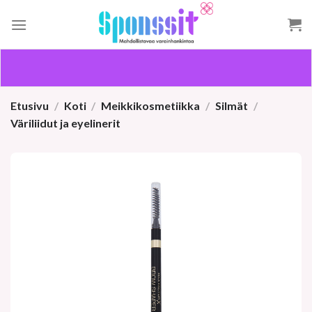
Skip
to
content
Etusivu
/
Koti
/
Meikkikosmetiikka
/
Silmät
/
Väriliidut ja eyelinerit