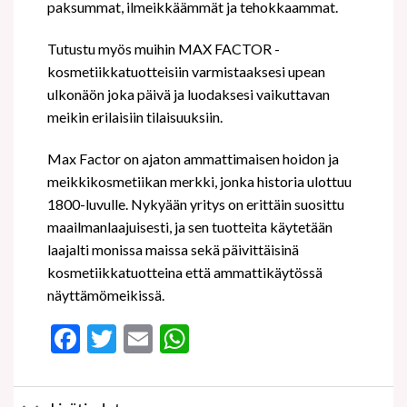
paksummat, ilmeikkäämmät ja tehokkaammat.
Tutustu myös muihin MAX FACTOR -
kosmetiikkatuotteisiin varmistaaksesi upean
ulkonäön joka päivä ja luodaksesi vaikuttavan
meikin erilaisiin tilaisuuksiin.
Max Factor on ajaton ammattimaisen hoidon ja
meikkikosmetiikan merkki, jonka historia ulottuu
1800-luvulle. Nykyään yritys on erittäin suosittu
maailmanlaajuisesti, ja sen tuotteita käytetään
laajalti monissa maissa sekä päivittäisinä
kosmetiikkatuotteina että ammattikäytössä
näyttämömeikissä.
Facebook
Twitter
Email
WhatsApp