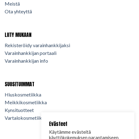
Meistä
Ota yhteyttä
LIITY MUKAAN
Rekisteröidy varainhankkijaksi
Varainhankkijan portaali
Varainhankkijan info
SUOSITUIMMAT
Hiuskosmetiikka
Meikkikosmetiikka
Kynsituotteet
Vartalokosmetiikka
Evästeet
Käytämme evästeitä
käyttökokemuksen parantamiseen,