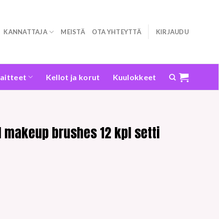
KANNATTAJA
MEISTÄ
OTA YHTEYTTÄ
KIRJAUDU
laitteet
Kellot ja korut
Kuulokkeet
 makeup brushes 12 kpl setti
n