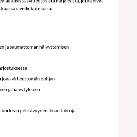
aatuisista synteettisistä harjaksista, jotka eivät
kkäässä sivellinkotelossa.
misen ja saumattoman häivyttämisen
varjostuksessa
tarjoaa virheettömän pohjan
seen ja häivytykseen
aa korkean peittävyyden ilman tahroja