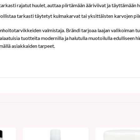
 tarkasti rajatut huulet, auttaa piirtämään ääriviivat ja täyttämään 
dollistaa tarkasti täytetyt kulmakarvat tai yksittäisten karvojen pi
nhoitotarvikkeiden valmistaja. Brändi tarjoaa laajan valikoiman tuot
aatuisia tuotteita modernilla ja halutulla muotoilulla edulliseen h
mällä asiakkaiden tarpeet.