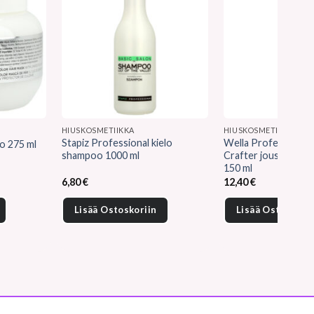
HIUSKOSMETIIKKA
HIUSKOSMETIIKKA
Stapiz Professional kielo
Wella Professional
o 275 ml
shampoo 1000 ml
Crafter joustava vo
150 ml
6,80
€
12,40
€
Lisää Ostoskoriin
Lisää Ostoskorii