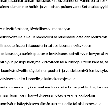
ömän ja saumattoman meikkilookin. Siveltimet on valmistettu korkeal
nen alumiininen holkki ja valkoinen, puinen varsi. Setti tulee tyyli
terin levittämiseen, täydellinen viimeistelyyn
meikkivoiteille, sivellin mahdollistaa mineraalituotteiden levittä
llin puuterin, aurinkopuuterin tai poskipunan levitykseen
n poskipunan ja aurinkopuuterin levitykseen, toimii hyvin kevyessä 
mii hyvin poskipunien, meikkivoiteen tai aurinkopuuterin kanssa, 
luomivärisivellin, täydellinen puuteri- ja voideluomivärien levityk
levitykseen koko luomelle ja kulmakarvojen alle.
 peitevoiteen levityksen vaikeasti saavutettaviin paikkoihin, tarjo
tomaan luomivärin häivytykseen smokey eye -meikkilookiin
luomivärin häivytykseen silmän uurrealueella tai alaluomen alla