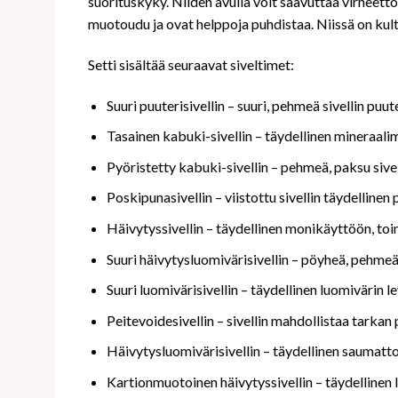
suorituskyky. Niiden avulla voit saavuttaa virheett
muotoudu ja ovat helppoja puhdistaa. Niissä on kultai
Setti sisältää seuraavat siveltimet:
Suuri puuterisivellin – suuri, pehmeä sivellin puu
Tasainen kabuki-sivellin – täydellinen mineraali
Pyöristetty kabuki-sivellin – pehmeä, paksu sive
Poskipunasivellin – viistottu sivellin täydelline
Häivytyssivellin – täydellinen monikäyttöön, toi
Suuri häivytysluomivärisivellin – pöyheä, pehmeä 
Suuri luomivärisivellin – täydellinen luomivärin 
Peitevoidesivellin – sivellin mahdollistaa tarkan
Häivytysluomivärisivellin – täydellinen saumat
Kartionmuotoinen häivytyssivellin – täydellinen 