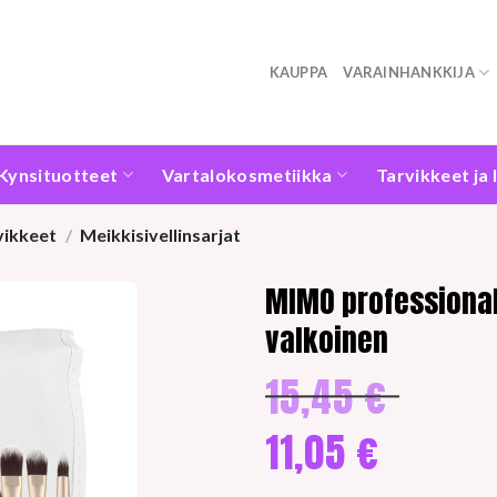
KAUPPA
VARAINHANKKIJA
Kynsituotteet
Vartalokosmetiikka
Tarvikkeet ja 
vikkeet
/
Meikkisivellinsarjat
MIMO professional
valkoinen
15,45
€
Alkuperäine
hinta
oli:
11,05
€
15,45 €.
Nykyinen