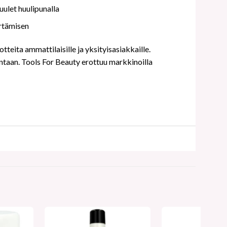
huulet huulipunalla
irtämisen
teita ammattilaisille ja yksityisasiakkaille.
intaan. Tools For Beauty erottuu markkinoilla