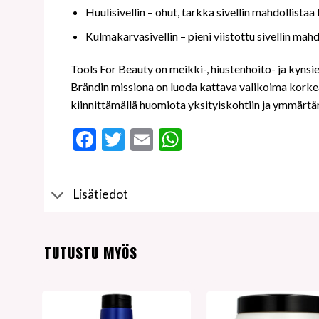
Huulisivellin – ohut, tarkka sivellin mahdollistaa
Kulmakarvasivellin – pieni viistottu sivellin mah
Tools For Beauty on meikki-, hiustenhoito- ja kynsie
Brändin missiona on luoda kattava valikoima korkeal
kiinnittämällä huomiota yksityiskohtiin ja ymmärtä
Facebook
Twitter
Email
WhatsApp
Lisätiedot
TUTUSTU MYÖS