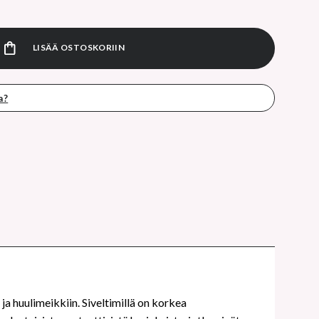
hes 12 kpl setti valkoinen määrä
LISÄÄ OSTOSKORIIN
a?
ja huulimeikkiin. Siveltimillä on korkea