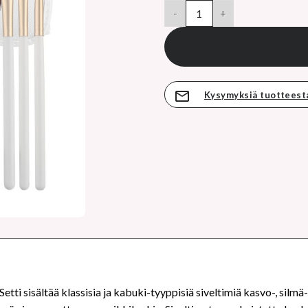
hinta
MIMO professional makeup brus
on:
11,05 €.
Kysymyksiä tuotteest
ti sisältää klassisia ja kabuki-tyyppisiä siveltimiä kasvo-, silmä- 