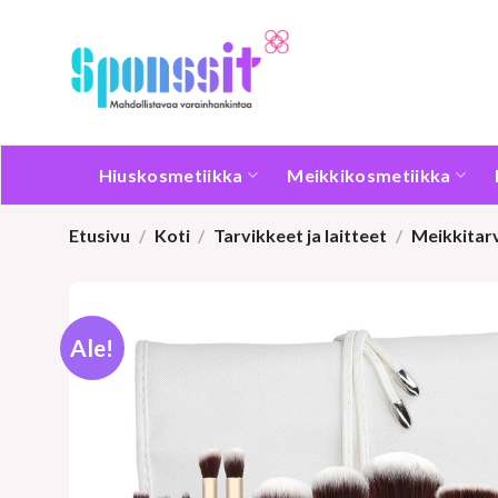
Skip
to
content
Hiuskosmetiikka
Meikkikosmetiikka
Etusivu
/
Koti
/
Tarvikkeet ja laitteet
/
Meikkitar
Ale!