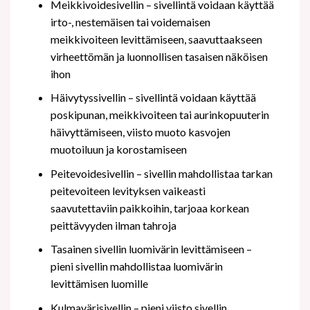
Meikkivoidesivellin – sivellintä voidaan käyttää
irto-, nestemäisen tai voidemaisen
meikkivoiteen levittämiseen, saavuttaakseen
virheettömän ja luonnollisen tasaisen näköisen
ihon
Häivytyssivellin – sivellintä voidaan käyttää
poskipunan, meikkivoiteen tai aurinkopuuterin
häivyttämiseen, viisto muoto kasvojen
muotoiluun ja korostamiseen
Peitevoidesivellin – sivellin mahdollistaa tarkan
peitevoiteen levityksen vaikeasti
saavutettaviin paikkoihin, tarjoaa korkean
peittävyyden ilman tahroja
Tasainen sivellin luomivärin levittämiseen –
pieni sivellin mahdollistaa luomivärin
levittämisen luomille
Kulmavärisivellin – pieni viisto sivellin