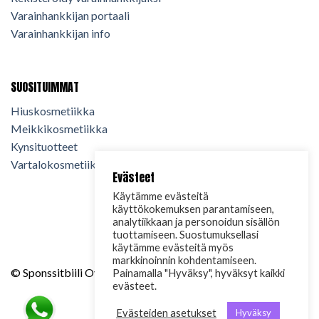
Varainhankkijan portaali
Varainhankkijan info
SUOSITUIMMAT
Hiuskosmetiikka
Meikkikosmetiikka
Kynsituotteet
Vartalokosmetiikka
Evästeet
Käytämme evästeitä
käyttökokemuksen parantamiseen,
analytiikkaan ja personoidun sisällön
tuottamiseen. Suostumuksellasi
käytämme evästeitä myös
markkinoinnin kohdentamiseen.
© Sponssitbiili Oy. 2024. Kaikki oikeudet pidätetään.
Painamalla "Hyväksy", hyväksyt kaikki
evästeet.
Evästeiden asetukset
Hyväksy