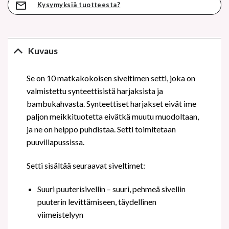
Kysymyksiä tuotteesta?
Kuvaus
Se on 10 matkakokoisen siveltimen setti, joka on
valmistettu synteettisistä harjaksista ja
bambukahvasta. Synteettiset harjakset eivät ime
paljon meikkituotetta eivätkä muutu muodoltaan,
ja ne on helppo puhdistaa. Setti toimitetaan
puuvillapussissa.
Setti sisältää seuraavat siveltimet:
Suuri puuterisivellin – suuri, pehmeä sivellin
puuterin levittämiseen, täydellinen
viimeistelyyn