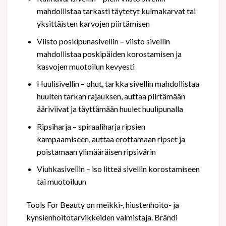
mahdollistaa tarkasti täytetyt kulmakarvat tai
yksittäisten karvojen piirtämisen
Viisto poskipunasivellin – viisto sivellin
mahdollistaa poskipäiden korostamisen ja
kasvojen muotoilun kevyesti
Huulisivellin – ohut, tarkka sivellin mahdollistaa
huulten tarkan rajauksen, auttaa piirtämään
ääriviivat ja täyttämään huulet huulipunalla
Ripsiharja – spiraaliharja ripsien
kampaamiseen, auttaa erottamaan ripset ja
poistamaan ylimääräisen ripsivärin
Viuhkasivellin – iso litteä sivellin korostamiseen
tai muotoiluun
Tools For Beauty on meikki-, hiustenhoito- ja
kynsienhoitotarvikkeiden valmistaja. Brändi