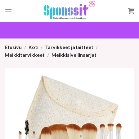
Skip
to
content
Etusivu
/
Koti
/
Tarvikkeet ja laitteet
/
Meikkitarvikkeet
/
Meikkisivellinsarjat