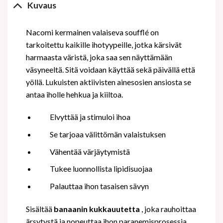
Kuvaus
Nacomi kermainen valaiseva soufflé on
tarkoitettu kaikille ihotyypeille, jotka kärsivät
harmaasta väristä, joka saa sen näyttämään
väsyneeltä. Sitä voidaan käyttää sekä päivällä että
yöllä. Lukuisten aktiivisten ainesosien ansiosta se
antaa iholle hehkua ja kiiltoa.
Elvyttää ja stimuloi ihoa
Se tarjoaa välittömän valaistuksen
Vähentää värjäytymistä
Tukee luonnollista lipidisuojaa
Palauttaa ihon tasaisen sävyn
Sisältää
banaanin kukkauutetta
, joka rauhoittaa
ärsytystä ja nopeuttaa ihon paranemisprosessia.