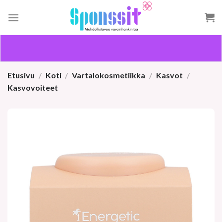
Skip
to
content
Etusivu
/
Koti
/
Vartalokosmetiikka
/
Kasvot
/
Kasvovoiteet