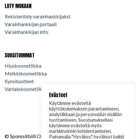
LIITY MUKAAN
Rekisteröidy varainhankkijaksi
Varainhankkijan portaali
Varainhankkijan info
SUOSITUIMMAT
Hiuskosmetiikka
Meikkikosmetiikka
Kynsituotteet
Vartalokosmetiikka
Evästeet
Käytämme evästeitä
käyttökokemuksen parantamiseen,
analytiikkaan ja personoidun sisällön
tuottamiseen. Suostumuksellasi
käytämme evästeitä myös
markkinoinnin kohdentamiseen.
© Sponssitbiili Oy. 2024. Kaikki oikeudet pidätetään.
Painamalla "Hyväksy", hyväksyt kaikki