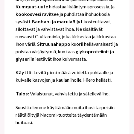
Kumquat-uute
hidastaa ikääntymisprosessia, ja
kookosvesi
ravitsee ja puhdistaa ihohuokosia
syvästi.
Baobab- ja marulaöljyt
kosteuttavat,
silottavat ja vahvistavat ihoa. Ne sisältävät
runsaasti C-vitamiinia, joka kirkastaa ja kirkastaa
ihon väriä.
Sitruunahappo
kuorii hellävaraisesti ja
poistaa värjäytymiä, kun taas
glykoproteiinit ja
glyseriini
estävät ihoa kuivumasta.
Käyttö:
Levitä pieni määrä voidetta puhtaalle ja
kuivalle kasvojen ja kaulan iholle. Hiero hellästi.
Tulos:
Valaistunut, vahvistettu ja säteilevä iho.
Suosittelemme käyttämään muita ihosi tarpeisiin
räätälöityjä Nacomi-tuotteita täydentämään
hoitoasi.