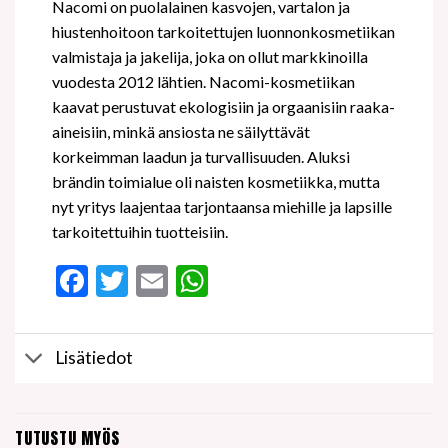
Nacomi on puolalainen kasvojen, vartalon ja
hiustenhoitoon tarkoitettujen luonnonkosmetiikan
valmistaja ja jakelija, joka on ollut markkinoilla
vuodesta 2012 lähtien. Nacomi-kosmetiikan
kaavat perustuvat ekologisiin ja orgaanisiin raaka-
aineisiin, minkä ansiosta ne säilyttävät
korkeimman laadun ja turvallisuuden. Aluksi
brändin toimialue oli naisten kosmetiikka, mutta
nyt yritys laajentaa tarjontaansa miehille ja lapsille
tarkoitettuihin tuotteisiin.
Facebook
Twitter
Email
WhatsApp
Lisätiedot
TUTUSTU MYÖS