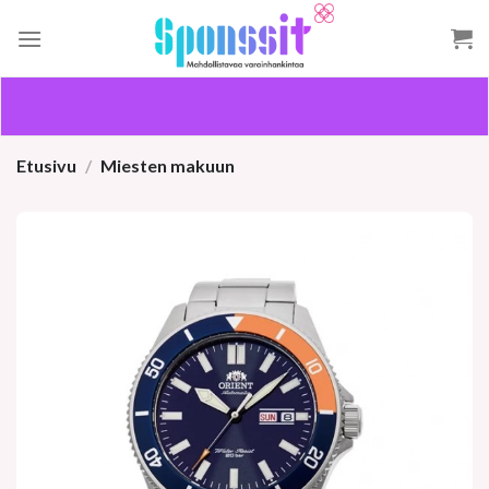
Skip
to
content
Etusivu
/
Miesten makuun