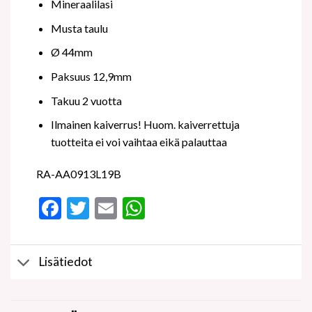
Mineraalilasi
Musta taulu
Ø 44mm
Paksuus 12,9mm
Takuu 2 vuotta
Ilmainen kaiverrus! Huom. kaiverrettuja
tuotteita ei voi vaihtaa eikä palauttaa
RA-AA0913L19B
Facebook
Twitter
Email
WhatsApp
Lisätiedot