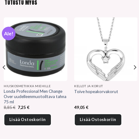
TUTUSTU MYÖS
Ale!
HIUSKOSMETIIKKA MIEHILLE
KELLOT JA KORUT
Londa Professional Men Change
Toive hopeakorvakorut
Over uudelleenmuotoiltava tahna
75 ml
Alkuperäinen
Nykyinen
8,85
€
7,25
€
49,05
€
hinta
hinta
oli:
on:
8,85 €.
7,25 €.
Lisää Ostoskoriin
Lisää Ostoskoriin