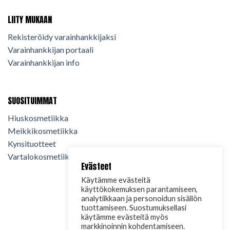
LIITY MUKAAN
Rekisteröidy varainhankkijaksi
Varainhankkijan portaali
Varainhankkijan info
SUOSITUIMMAT
Hiuskosmetiikka
Meikkikosmetiikka
Kynsituotteet
Vartalokosmetiikka
Evästeet
Käytämme evästeitä
käyttökokemuksen parantamiseen,
analytiikkaan ja personoidun sisällön
tuottamiseen. Suostumuksellasi
käytämme evästeitä myös
markkinoinnin kohdentamiseen.