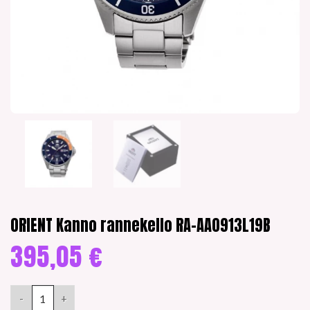
ORIENT Kanno rannekello RA-AA0913L19B
395,05
€
ORIENT Kanno rannekello RA-AA0913L19B määrä