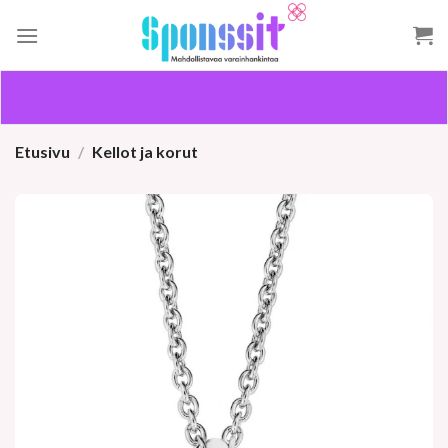
Skip
to
content
Etusivu
/
Kellot ja korut