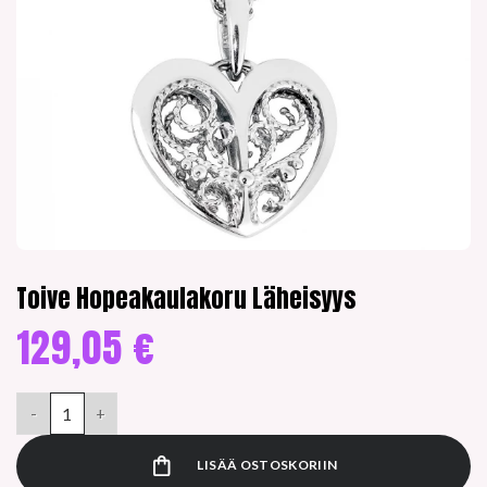
Toive Hopeakaulakoru Läheisyys
129,05
€
Toive Hopeakaulakoru Läheisyys määrä
LISÄÄ OSTOSKORIIN