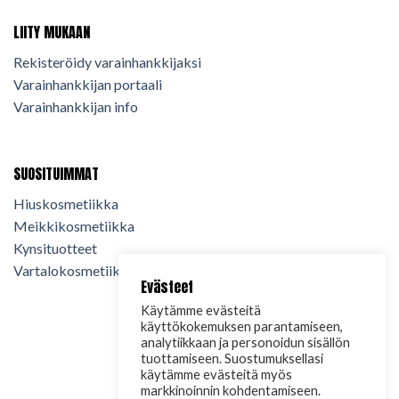
LIITY MUKAAN
Rekisteröidy varainhankkijaksi
Varainhankkijan portaali
Varainhankkijan info
SUOSITUIMMAT
Hiuskosmetiikka
Meikkikosmetiikka
Kynsituotteet
Vartalokosmetiikka
Evästeet
Käytämme evästeitä
käyttökokemuksen parantamiseen,
analytiikkaan ja personoidun sisällön
tuottamiseen. Suostumuksellasi
käytämme evästeitä myös
markkinoinnin kohdentamiseen.