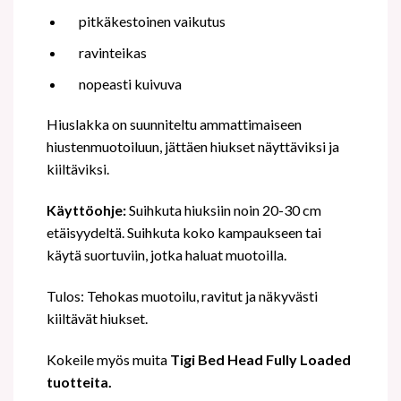
pitkäkestoinen vaikutus
ravinteikas
nopeasti kuivuva
Hiuslakka on suunniteltu ammattimaiseen
hiustenmuotoiluun, jättäen hiukset näyttäviksi ja
kiiltäviksi.
Käyttöohje:
Suihkuta hiuksiin noin 20-30 cm
etäisyydeltä. Suihkuta koko kampaukseen tai
käytä suortuviin, jotka haluat muotoilla.
Tulos: Tehokas muotoilu, ravitut ja näkyvästi
kiiltävät hiukset.
Kokeile myös muita
Tigi Bed Head Fully Loaded
tuotteita.