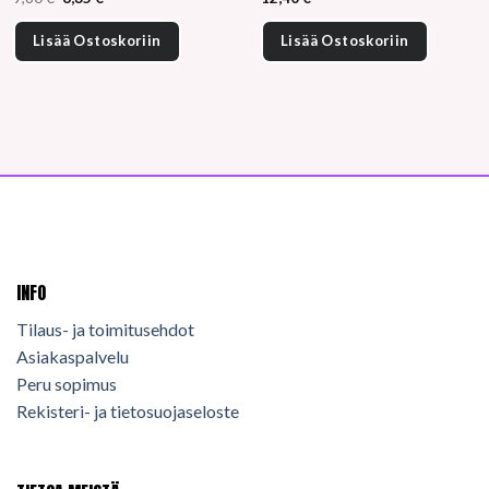
hinta
hinta
oli:
on:
9,60 €.
6,35 €.
Lisää Ostoskoriin
Lisää Ostoskoriin
INFO
Tilaus- ja toimitusehdot
Asiakaspalvelu
Peru sopimus
Rekisteri- ja tietosuojaseloste