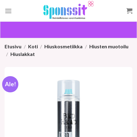
Skip
to
content
Etusivu
/
Koti
/
Hiuskosmetiikka
/
Hiusten muotoilu
/
Hiuslakkat
Ale!