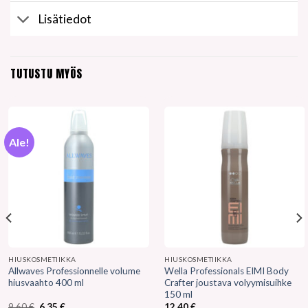
Lisätiedot
TUTUSTU MYÖS
Ale!
HIUSKOSMETIIKKA
HIUSKOSMETIIKKA
Allwaves Professionnelle volume
Wella Professionals EIMI Body
hiusvaahto 400 ml
Crafter joustava volyymisuihke
150 ml
Alkuperäinen
Nykyinen
9,60
€
6,35
€
12,40
€