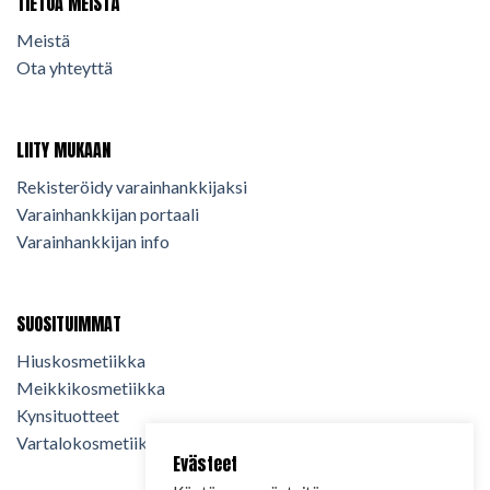
TIETOA MEISTÄ
Meistä
Ota yhteyttä
LIITY MUKAAN
Rekisteröidy varainhankkijaksi
Varainhankkijan portaali
Varainhankkijan info
SUOSITUIMMAT
Hiuskosmetiikka
Meikkikosmetiikka
Kynsituotteet
Vartalokosmetiikka
Evästeet