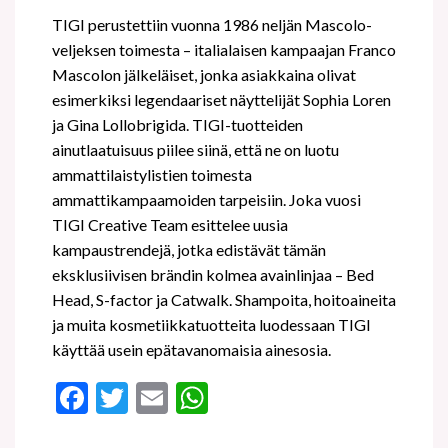
TIGI perustettiin vuonna 1986 neljän Mascolo-
veljeksen toimesta – italialaisen kampaajan Franco
Mascolon jälkeläiset, jonka asiakkaina olivat
esimerkiksi legendaariset näyttelijät Sophia Loren
ja Gina Lollobrigida. TIGI-tuotteiden
ainutlaatuisuus piilee siinä, että ne on luotu
ammattilaistylistien toimesta
ammattikampaamoiden tarpeisiin. Joka vuosi
TIGI Creative Team esittelee uusia
kampaustrendejä, jotka edistävät tämän
eksklusiivisen brändin kolmea avainlinjaa – Bed
Head, S-factor ja Catwalk. Shampoita, hoitoaineita
ja muita kosmetiikkatuotteita luodessaan TIGI
käyttää usein epätavanomaisia ainesosia.
Facebook
Twitter
Email
WhatsApp