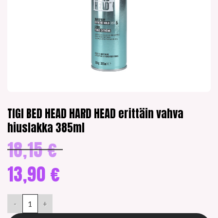
TIGI BED HEAD HARD HEAD erittäin vahva
hiuslakka 385ml
18,15
€
Alkuperäinen
hinta
oli:
13,90
€
18,15 €.
Nykyinen
hinta
TIGI BED HEAD HARD HEAD erittäin vahva hiuslakka 385ml mää
on:
13,90 €.