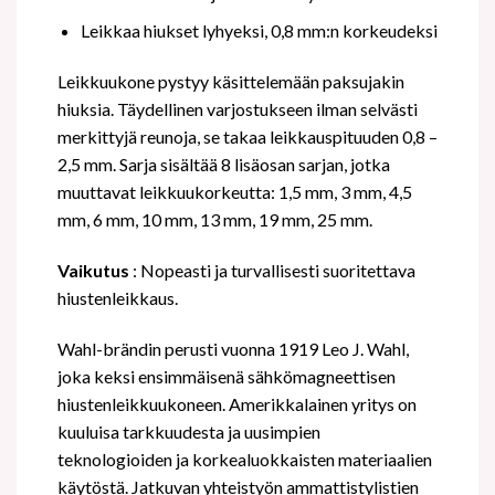
Leikkaa hiukset lyhyeksi, 0,8 mm:n korkeudeksi
Leikkuukone pystyy käsittelemään paksujakin
hiuksia. Täydellinen varjostukseen ilman selvästi
merkittyjä reunoja, se takaa leikkauspituuden 0,8 –
2,5 mm. Sarja sisältää 8 lisäosan sarjan, jotka
muuttavat leikkuukorkeutta: 1,5 mm, 3 mm, 4,5
mm, 6 mm, 10 mm, 13 mm, 19 mm, 25 mm.
Vaikutus
: Nopeasti ja turvallisesti suoritettava
hiustenleikkaus.
Wahl-brändin perusti vuonna 1919 Leo J. Wahl,
joka keksi ensimmäisenä sähkömagneettisen
hiustenleikkuukoneen. Amerikkalainen yritys on
kuuluisa tarkkuudesta ja uusimpien
teknologioiden ja korkealuokkaisten materiaalien
käytöstä. Jatkuvan yhteistyön ammattistylistien