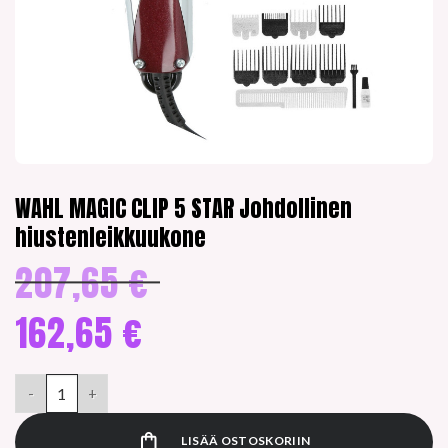
WAHL MAGIC CLIP 5 STAR Johdollinen
hiustenleikkuukone
207,65
€
Alkuperäinen
hinta
oli:
162,65
€
207,65 €.
Nykyinen
hinta
WAHL MAGIC CLIP 5 STAR Johdollinen hiustenleikkuukone mää
on:
162,65 €.
LISÄÄ OSTOSKORIIN