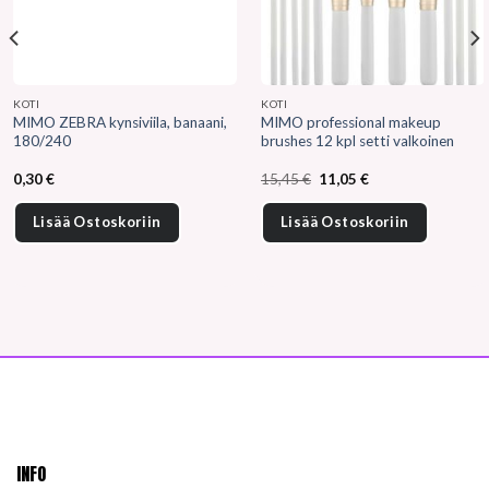
KOTI
KOTI
MIMO ZEBRA kynsiviila, banaani,
MIMO professional makeup
180/240
brushes 12 kpl setti valkoinen
Alkuperäinen
Nykyinen
0,30
€
15,45
€
11,05
€
hinta
hinta
oli:
on:
15,45 €.
11,05 €.
Lisää Ostoskoriin
Lisää Ostoskoriin
INFO