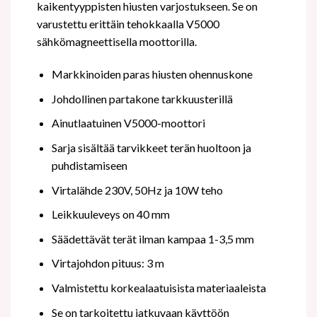
kaikentyyppisten hiusten varjostukseen. Se on
varustettu erittäin tehokkaalla V5000
sähkömagneettisella moottorilla.
Markkinoiden paras hiusten ohennuskone
Johdollinen partakone tarkkuusterillä
Ainutlaatuinen V5000-moottori
Sarja sisältää tarvikkeet terän huoltoon ja
puhdistamiseen
Virtalähde 230V, 50Hz ja 10W teho
Leikkuuleveys on 40 mm
Säädettävät terät ilman kampaa 1-3,5 mm
Virtajohdon pituus: 3 m
Valmistettu korkealaatuisista materiaaleista
Se on tarkoitettu jatkuvaan käyttöön