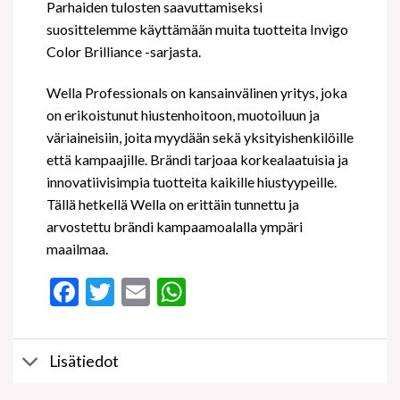
Parhaiden tulosten saavuttamiseksi
suosittelemme käyttämään muita tuotteita Invigo
Color Brilliance -sarjasta.
Wella Professionals on kansainvälinen yritys, joka
on erikoistunut hiustenhoitoon, muotoiluun ja
väriaineisiin, joita myydään sekä yksityishenkilöille
että kampaajille. Brändi tarjoaa korkealaatuisia ja
innovatiivisimpia tuotteita kaikille hiustyypeille.
Tällä hetkellä Wella on erittäin tunnettu ja
arvostettu brändi kampaamoalalla ympäri
maailmaa.
Facebook
Twitter
Email
WhatsApp
Lisätiedot