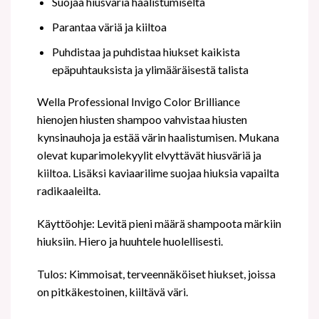
Suojaa hiusväriä haalistumiselta
Parantaa väriä ja kiiltoa
Puhdistaa ja puhdistaa hiukset kaikista
epäpuhtauksista ja ylimääräisestä talista
Wella Professional Invigo Color Brilliance
hienojen hiusten shampoo vahvistaa hiusten
kynsinauhoja ja estää värin haalistumisen. Mukana
olevat kuparimolekyylit elvyttävät hiusväriä ja
kiiltoa. Lisäksi kaviaarilime suojaa hiuksia vapailta
radikaaleilta.
Käyttöohje: Levitä pieni määrä shampoota märkiin
hiuksiin. Hiero ja huuhtele huolellisesti.
Tulos: Kimmoisat, terveennäköiset hiukset, joissa
on pitkäkestoinen, kiiltävä väri.