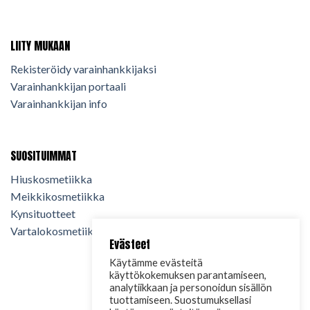
LIITY MUKAAN
Rekisteröidy varainhankkijaksi
Varainhankkijan portaali
Varainhankkijan info
SUOSITUIMMAT
Hiuskosmetiikka
Meikkikosmetiikka
Kynsituotteet
Vartalokosmetiikka
Evästeet
Käytämme evästeitä
käyttökokemuksen parantamiseen,
analytiikkaan ja personoidun sisällön
tuottamiseen. Suostumuksellasi