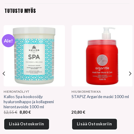
TUTUSTU MYÖS
Ale!
HIERONTAÖLJYT
HIUSKOSMETIIKKA
Kallos Spa kookosöljy
STAPIZ Argan’de maski 1000 ml
hyaluronihappo ja kollageeni
hierontavoide 1000 ml
Alkuperäinen
Nykyinen
12,55
€
8,80
€
20,80
€
hinta
hinta
oli:
on:
12,55 €.
8,80 €.
Lisää Ostoskoriin
Lisää Ostoskoriin