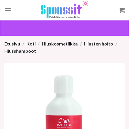
Skip
to
content
Etusivu
/
Koti
/
Hiuskosmetiikka
/
Hiusten hoito
/
Hiusshampoot