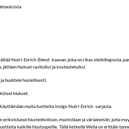
uhtauksista
tää Nutri-Enrich-Blend -kaavan, joka on rikas oleiinihaposta, pante
 jättäen hiukset ravituiksi ja kosteutetuiksi.
a huuhtele huolellisesti.
köiset hiukset.
äyttämään muita tuotteita Invigo Nutri-Enrich -sarjasta.
n erikoistunut hiustenhoitoon, muotoiluun ja väriaineisiin, joita my
tuotteita kaikille hiustyypeille. Tällä hetkellä Wella on erittäin t