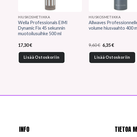
HIUSKOSMETIIKKA
HIUSKOSMETIIKKA
Wella Professionals EIMI
Allwaves Professionnell
Dynamic Fix 45 sekunnin
volume hiusvaahto 400 m
muotoilusuihke 500 ml
Alkuperäinen
Nykyinen
17,30
€
9,60
€
6,35
€
hinta
hinta
oli:
on:
Lisää Ostoskoriin
Lisää Ostoskoriin
9,60 €.
6,35 €.
INFO
TIETOA M