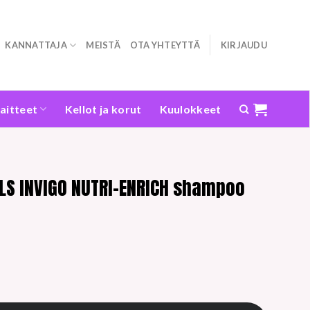
KANNATTAJA
MEISTÄ
OTA YHTEYTTÄ
KIRJAUDU
laitteet
Kellot ja korut
Kuulokkeet
LS INVIGO NUTRI-ENRICH shampoo
O NUTRI-ENRICH shampoo 300ml määrä