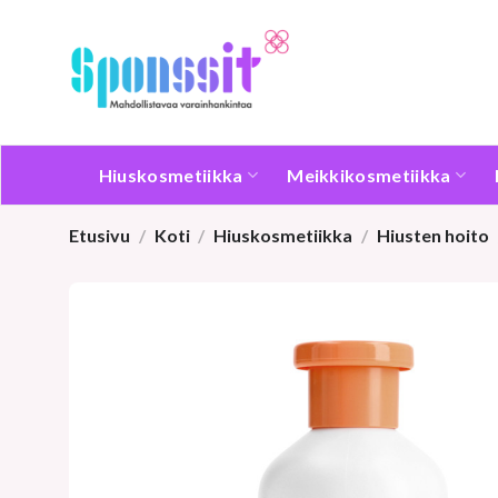
Skip
to
content
Hiuskosmetiikka
Meikkikosmetiikka
Etusivu
/
Koti
/
Hiuskosmetiikka
/
Hiusten hoito