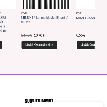
T
KOTI
KOTI
SES
MIMO 12 kpl meikkisivellinsetti,
MIMO vedenkestävä k
60
musta
e ja
00 ml
Alkuperäinen
Nykyinen
14,70
€
10,70
€
0,55
€
hinta
hinta
oli:
on:
Lisää Ostoskoriin
Lisää Ostoskorii
14,70 €.
10,70 €.
SUOSITUIMMAT