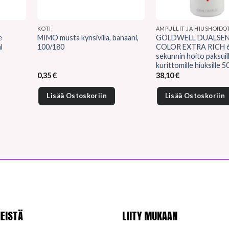
KOTI
AMPULLIT JA HIUSHOIDO
e
MIMO musta kynsiviila, banaani,
GOLDWELL DUALSEN
l
100/180
COLOR EXTRA RICH 
sekunnin hoito paksuill
kurittomille hiuksille 5
0,35
€
38,10
€
Lisää Ostoskoriin
Lisää Ostoskoriin
EISTÄ
LIITY MUKAAN