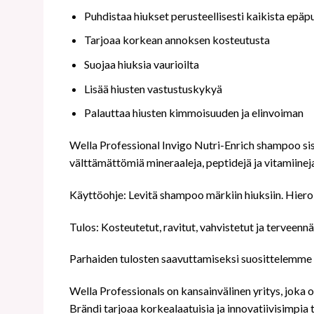
Puhdistaa hiukset perusteellisesti kaikista epäp
Tarjoaa korkean annoksen kosteutusta
Suojaa hiuksia vaurioilta
Lisää hiusten vastustuskykyä
Palauttaa hiusten kimmoisuuden ja elinvoiman
Wella Professional Invigo Nutri-Enrich shampoo sisäl
välttämättömiä mineraaleja, peptidejä ja vitamiineja,
Käyttöohje: Levitä shampoo märkiin hiuksiin. Hiero j
Tulos: Kosteutetut, ravitut, vahvistetut ja terveennä
Parhaiden tulosten saavuttamiseksi suosittelemme k
Wella Professionals on kansainvälinen yritys, joka o
Brändi tarjoaa korkealaatuisia ja innovatiivisimpia 