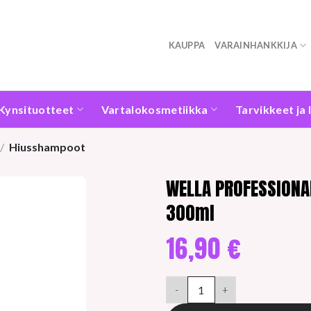
KAUPPA
VARAINHANKKIJA
Kynsituotteet
Vartalokosmetiikka
Tarvikkeet ja 
/
Hiusshampoot
WELLA PROFESSIONA
300ml
16,90
€
WELLA PROFESSIONALS INVIG