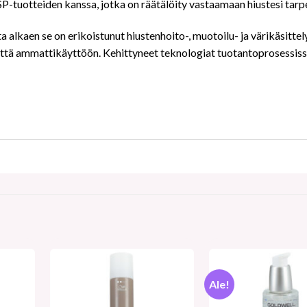
SP
-tuotteiden kanssa, jotka on räätälöity vastaamaan hiustesi tarp
a alkaen se on erikoistunut hiustenhoito-, muotoilu- ja värikäsitte
- että ammattikäyttöön. Kehittyneet teknologiat tuotantoprosessis
Ale!