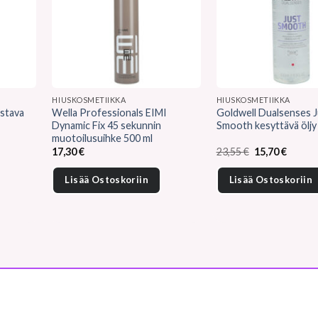
HIUSKOSMETIIKKA
HIUSKOSMETIIKKA
istava
Wella Professionals EIMI
Goldwell Dualsenses J
Dynamic Fix 45 sekunnin
Smooth kesyttävä öljy
muotoilusuihke 500 ml
Alkuperäinen
Nykyin
17,30
€
23,55
€
15,70
€
hinta
hinta
oli:
on:
Lisää Ostoskoriin
Lisää Ostoskoriin
23,55 €.
15,70 €