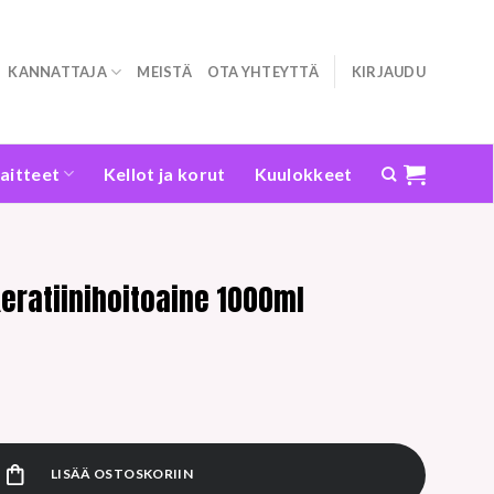
KANNATTAJA
MEISTÄ
OTA YHTEYTTÄ
KIRJAUDU
laitteet
Kellot ja korut
Kuulokkeet
keratiinihoitoaine 1000ml
oitoaine 1000ml määrä
LISÄÄ OSTOSKORIIN