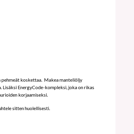
 ja pehmeät koskettaa.
Makea manteliöljy
a.
Lisäksi EnergyCode-kompleksi, joka on rikas
vaurioiden korjaamiseksi.
tele sitten huolellisesti.