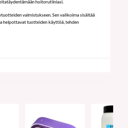
eita
täydentämään hoitorutiiniasi.
lytuotteiden valmistukseen. Sen valikoima sisältää
sa helpottavat tuotteiden käyttöä, tehden