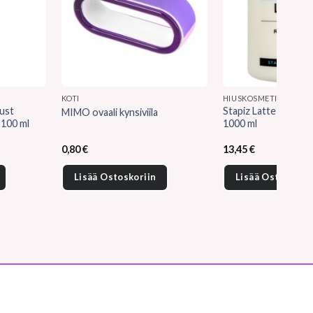
KOTI
HIUSKOSMETIIKKA
ust
Stapiz Latte Mask re
MIMO ovaali kynsiviila
 100 ml
1000 ml
en
0,80
€
13,45
€
Lisää Ostoskoriin
Lisää Ostoskorii
.