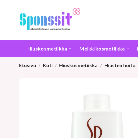
Skip
to
content
Hiuskosmetiikka
Meikkikosmetiikka
Etusivu
/
Koti
/
Hiuskosmetiikka
/
Hiusten hoito