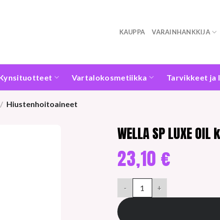
KAUPPA
VARAINHANKKIJA
Kynsituotteet
Vartalokosmetiikka
Tarvikkeet ja 
/
Hiustenhoitoaineet
WELLA SP LUXE OIL 
23,10
€
WELLA SP LUXE OIL keratiinih