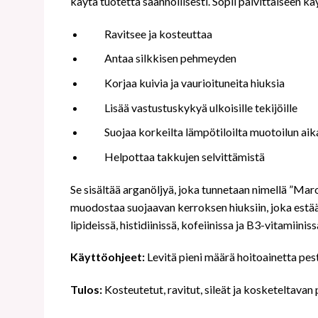
käytä tuotetta säännöllisesti. Sopii päivittäiseen kä
Ravitsee ja kosteuttaa
Antaa silkkisen pehmeyden
Korjaa kuivia ja vaurioituneita hiuksia
Lisää vastustuskykyä ulkoisille tekijöille
Suojaa korkeilta lämpötiloilta muotoilun ai
Helpottaa takkujen selvittämistä
Se sisältää arganöljyä, joka tunnetaan nimellä ”Mar
muodostaa suojaavan kerroksen hiuksiin, joka estää 
lipideissä, histidiinissä, kofeiinissa ja B3-vitamii
Käyttöohjeet:
Levitä pieni määrä hoitoainetta pesty
Tulos:
Kosteutetut, ravitut, sileät ja kosketeltavan