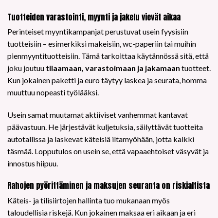
Tuotteiden varastointi, myynti ja jakelu vievät aikaa
Perinteiset myyntikampanjat perustuvat usein fyysisiin
tuotteisiin – esimerkiksi makeisiin, wc-paperiin tai muihin
pienmyyntituotteisiin. Tämä tarkoittaa käytännössä sitä, että
joku joutuu
tilaamaan, varastoimaan ja jakamaan
tuotteet.
Kun jokainen paketti ja euro täytyy laskea ja seurata, homma
muuttuu nopeasti työlääksi.
Usein samat muutamat aktiiviset vanhemmat kantavat
päävastuun. He järjestävät kuljetuksia, säilyttävät tuotteita
autotallissa ja laskevat käteisiä iltamyöhään, jotta kaikki
täsmää. Lopputulos on usein se, että vapaaehtoiset väsyvät ja
innostus hiipuu.
Rahojen pyörittäminen ja maksujen seuranta on riskialtista
Käteis- ja tilisiirtojen hallinta tuo mukanaan myös
taloudellisia riskejä. Kun jokainen maksaa eri aikaan ja eri