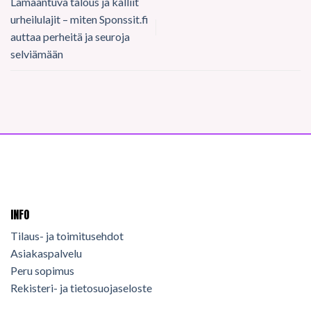
Lamaantuva talous ja kalliit
urheilulajit – miten Sponssit.fi
auttaa perheitä ja seuroja
selviämään
INFO
Tilaus- ja toimitusehdot
Asiakaspalvelu
Peru sopimus
Rekisteri- ja tietosuojaseloste