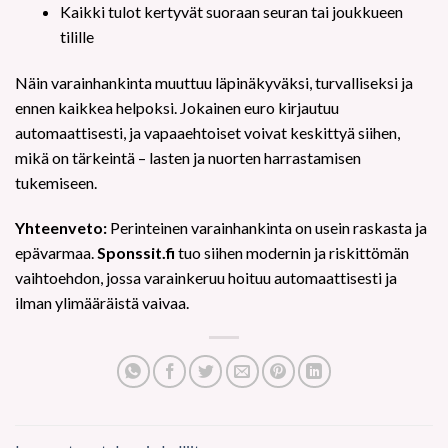
Kaikki tulot kertyvät suoraan seuran tai joukkueen
tilille
Näin varainhankinta muuttuu läpinäkyväksi, turvalliseksi ja
ennen kaikkea helpoksi. Jokainen euro kirjautuu
automaattisesti, ja vapaaehtoiset voivat keskittyä siihen,
mikä on tärkeintä – lasten ja nuorten harrastamisen
tukemiseen.
Yhteenveto:
Perinteinen varainhankinta on usein raskasta ja
epävarmaa.
Sponssit.fi
tuo siihen modernin ja riskittömän
vaihtoehdon, jossa varainkeruu hoituu automaattisesti ja
ilman ylimääräistä vaivaa.