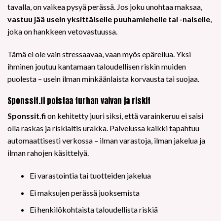
tavalla, on vaikea pysyä perässä. Jos joku unohtaa maksaa,
vastuu jää usein yksittäiselle puuhamiehelle tai -naiselle
,
joka on hankkeen vetovastuussa.
Tämä ei ole vain stressaavaa, vaan myös epäreilua. Yksi
ihminen joutuu kantamaan taloudellisen riskin muiden
puolesta – usein ilman minkäänlaista korvausta tai suojaa.
Sponssit.fi poistaa turhan vaivan ja riskit
Sponssit.fi
on kehitetty juuri siksi, että varainkeruu ei saisi
olla raskas ja riskialtis urakka. Palvelussa kaikki tapahtuu
automaattisesti verkossa – ilman varastoja, ilman jakelua ja
ilman rahojen käsittelyä.
Ei varastointia tai tuotteiden jakelua
Ei maksujen perässä juoksemista
Ei henkilökohtaista taloudellista riskiä