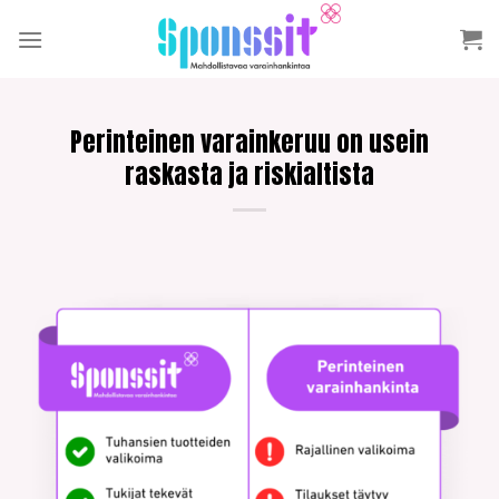
Skip
to
content
Perinteinen varainkeruu on usein
raskasta ja riskialtista