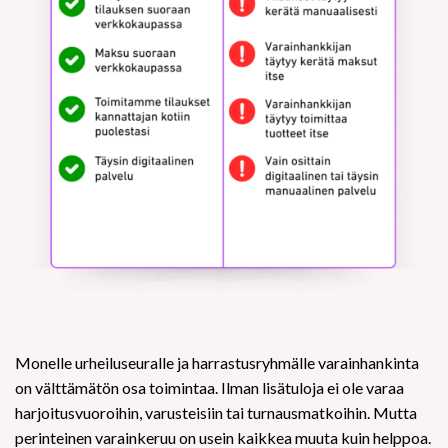
Monelle urheiluseuralle ja harrastusryhmälle varainhankinta
on välttämätön osa toimintaa. Ilman lisätuloja ei ole varaa
harjoitusvuoroihin, varusteisiin tai turnausmatkoihin. Mutta
perinteinen varainkeruu on usein kaikkea muuta kuin helppoa.