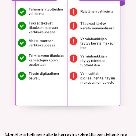
Monelle urheiluseuralle ja harrastusryhmälle varainhankinta