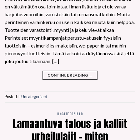
on välttämätön osa toimintaa. Ilman lisätuloja ei ole varaa
harjoitusvuoroihin, varusteisiin tai turnausmatkoihin. Mutta
perinteinen varainkeruu on usein kaikkea muuta kuin helppoa.
Tuotteiden varastointi, myynti ja jakelu vievät aikaa
Perinteiset myyntikampanjat perustuvat usein fyysisiin
tuotteisiin – esimerkiksi makeisiin, wc-paperiin tai muihin
pienmyyntituotteisiin. Tämä tarkoittaa käytännössä sitä, että
joku joutuu tilaamaan, […]
CONTINUE READING
→
Posted in
Uncategorized
UNCATEGORIZED
Lamaantuva talous ja kalliit
urheilulajit – miten