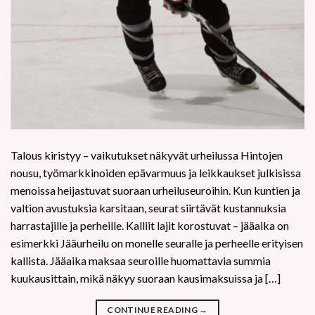
Talous kiristyy – vaikutukset näkyvät urheilussa Hintojen
nousu, työmarkkinoiden epävarmuus ja leikkaukset julkisissa
menoissa heijastuvat suoraan urheiluseuroihin. Kun kuntien ja
valtion avustuksia karsitaan, seurat siirtävät kustannuksia
harrastajille ja perheille. Kalliit lajit korostuvat – jääaika on
esimerkki Jääurheilu on monelle seuralle ja perheelle erityisen
kallista. Jääaika maksaa seuroille huomattavia summia
kuukausittain, mikä näkyy suoraan kausimaksuissa ja […]
CONTINUE READING
→