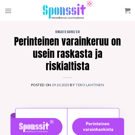
Skip
to
content
UNCATEGORIZED
Perinteinen varainkeruu on
usein raskasta ja
riskialtista
POSTED ON
29.10.2025
BY
TERO LAHTINEN