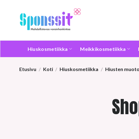
Skip
to
content
Hiuskosmetiikka
Meikkikosmetiikka
Etusivu
/
Koti
/
Hiuskosmetiikka
/
Hiusten muoto
Sho