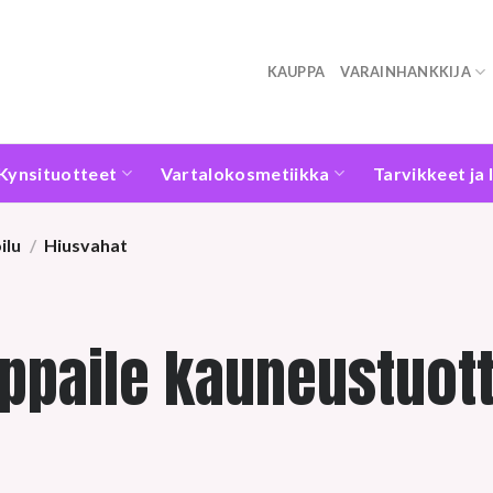
KAUPPA
VARAINHANKKIJA
Kynsituotteet
Vartalokosmetiikka
Tarvikkeet ja 
ilu
/
Hiusvahat
ppaile kauneustuott