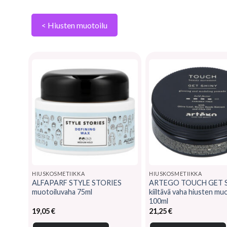
< Hiusten muotoilu
HIUSKOSMETIIKKA
HIUSKOSMETIIKKA
ALFAPARF STYLE STORIES
ARTEGO TOUCH GET 
muotoiluvaha 75ml
kiiltävä vaha hiusten mu
100ml
19,05
€
21,25
€