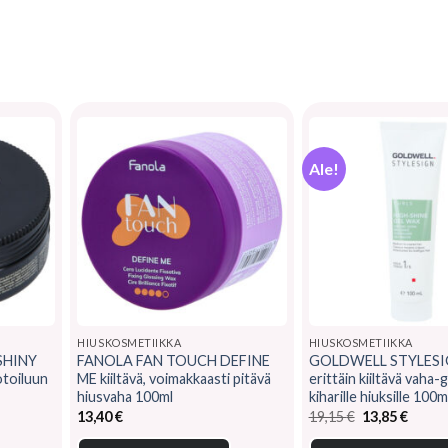
Ale!
HIUSKOSMETIIKKA
HIUSKOSMETIIKKA
SHINY
FANOLA FAN TOUCH DEFINE
GOLDWELL STYLESI
otoiluun
ME kiiltävä, voimakkaasti pitävä
erittäin kiiltävä vaha-g
hiusvaha 100ml
kiharille hiuksille 100m
Alkuperäinen
Nykyi
13,40
€
19,15
€
13,85
€
hinta
hinta
oli:
on: