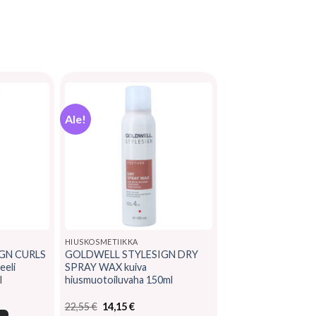
Ale!
HIUSKOSMETIIKKA
GN CURLS
GOLDWELL STYLESIGN DRY
eeli
SPRAY WAX kuiva
l
hiusmuotoiluvaha 150ml
nen
Alkuperäinen
Nykyinen
22,55
€
14,15
€
hinta
hinta