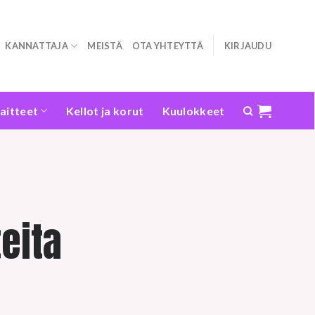
KANNATTAJA
MEISTÄ
OTA YHTEYTTÄ
KIRJAUDU
laitteet
Kellot ja korut
Kuulokkeet
eita