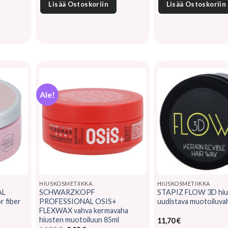
Lisää Ostoskoriin
Lisää Ostoskoriin
19,15 €.
13,85 
Ale!
HIUSKOSMETIIKKA
HIUSKOSMETIIKKA
AL
SCHWARZKOPF
STAPIZ FLOW 3D hiu
 fiber
PROFESSIONAL OSIS+
uudistava muotoiluva
FLEXWAX vahva kermavaha
hiusten muotoiluun 85ml
11,70
€