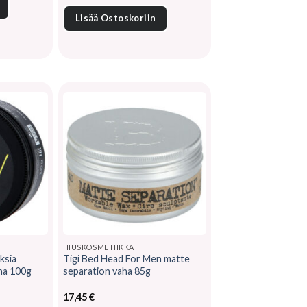
€.
oli:
on:
Lisää Ostoskoriin
22,55 €.
14,15 €.
HIUSKOSMETIIKKA
ksia
Tigi Bed Head For Men matte
ha 100g
separation vaha 85g
17,45
€