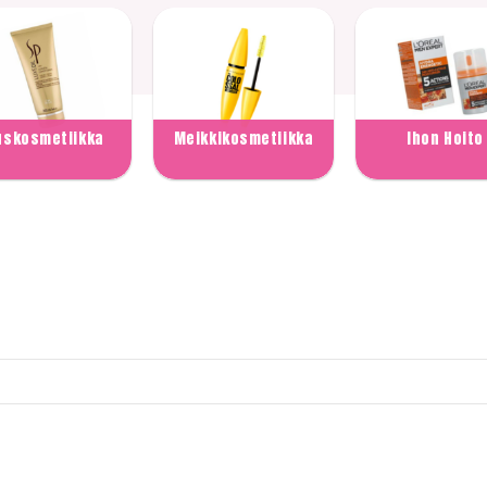
uskosmetiikka
Meikkikosmetiikka
Ihon Hoito