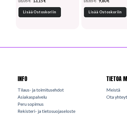
Alkuperäinen
Nykyinen
Alkuperäinen
Nykyinen
18,05
€
13,15
€
16,85
€
9,80
€
hinta
hinta
hinta
hinta
oli:
on:
oli:
on:
Lisää Ostoskoriin
Lisää Ostoskoriin
18,05 €.
13,15 €.
16,85 €.
9,80 €.
INFO
TIETOA M
Tilaus- ja toimitusehdot
Meistä
Asiakaspalvelu
Ota yhteyt
Peru sopimus
Rekisteri- ja tietosuojaseloste