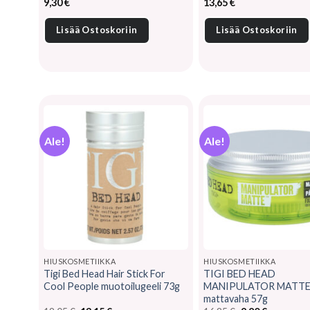
9,30
€
13,65
€
Lisää Ostoskoriin
Lisää Ostoskoriin
Ale!
Ale!
HIUSKOSMETIIKKA
HIUSKOSMETIIKKA
Tigi Bed Head Hair Stick For
TIGI BED HEAD
Cool People muotoilugeeli 73g
MANIPULATOR MATT
mattavaha 57g