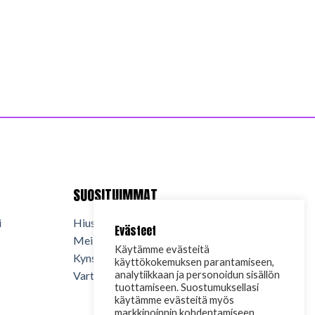
SUOSITUIMMAT
i
Hiuskosmetiikka
Evästeet
Meikkikosmetiikka
Käytämme evästeitä
Kynsituotteet
käyttökokemuksen parantamiseen,
analytiikkaan ja personoidun sisällön
Vartalokosmetiikka
tuottamiseen. Suostumuksellasi
käytämme evästeitä myös
markkinoinnin kohdentamiseen.