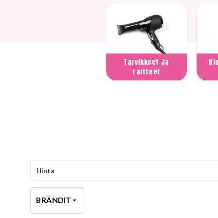
Kellot Ja Korut
Tarvikkeet Ja
Hi
Laitteet
Hinta
BRÄNDIT